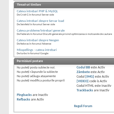
Thread-uri Similare
Cateva intrebari PHP & MySQL
De Cristi G în forumul Server side
Cateva intrebari despre Servar load
De Seinfeld în forumul Server side
Cateva probleme/intrebari generale
De Federals în forumul Discutii generale privind optimizarea si motoarele de cautare
Cateva intrebari despre Neogen
De fedoras în forumul Adsense
Misspellings - cateva intrebari
De turbo în forumul Google
Permisiuni postare
Nu puteţi
posta subiecte noi.
Codul BB
este
Activ
Nu puteţi
răspunde la subiecte
Zâmbete
este
Activ
Nu puteţi
adăuga ataşamente
Codul
[IMG]
este
Activ
Nu puteţi
modifica posturile proprii
[VIDEO]
code is
Activ
Codul HTML este
Inactiv
Trackbacks
are
Inactiv
Pingbacks
are
Inactiv
Refbacks
are
Activ
Reguli Forum