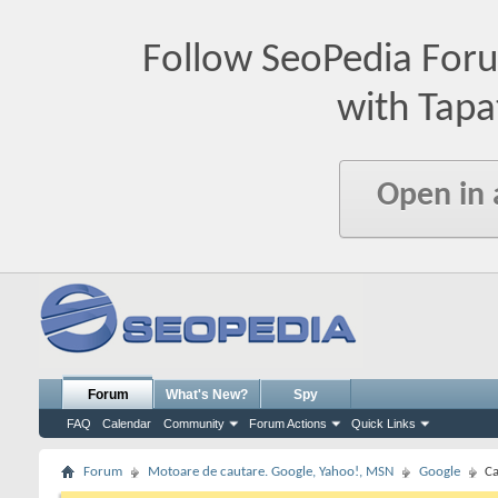
Follow SeoPedia For
with Tapa
Open in
Forum
What's New?
Spy
FAQ
Calendar
Community
Forum Actions
Quick Links
Forum
Motoare de cautare. Google, Yahoo!, MSN
Google
Ca