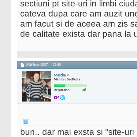
sectiuni pt site-uri in limbi ciu
cateva dupa care am auzit unele
am facut si de aceea am zis sa
de calitate exista dar pana la
19th June 2007,
22:40
Mascka
Membru SeoPedia
Reputatie:
38
bun.. dar mai exsta si "site-uri