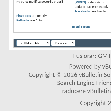
Nu puteţi
modifica posturile proprii
[VIDEO]
code is
Activ
Codul HTML este
Inactiv
Trackbacks
are
Inactiv
Pingbacks
are
Inactiv
Refbacks
are
Activ
Reguli Forum
Fus orar: GM
Powered by vBu
Copyright © 2026 vBulletin Solu
Search Engine Frien
Traducere vBullet
Copyright 