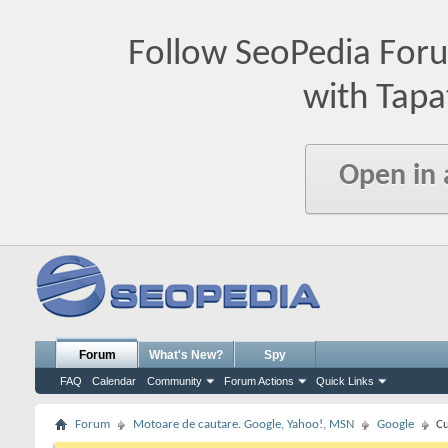
Follow SeoPedia For
with Tapa
Open in
Forum
What's New?
Spy
FAQ
Calendar
Community
Forum Actions
Quick Links
Forum
Motoare de cautare. Google, Yahoo!, MSN
Google
Cu