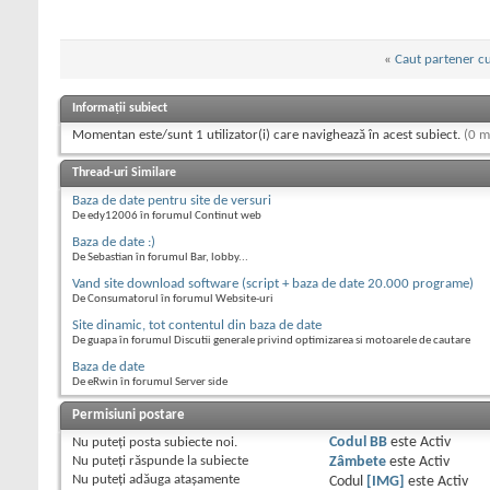
«
Caut partener c
Informații subiect
Momentan este/sunt 1 utilizator(i) care navighează în acest subiect.
(0 m
Thread-uri Similare
Baza de date pentru site de versuri
De edy12006 în forumul Continut web
Baza de date :)
De Sebastian în forumul Bar, lobby...
Vand site download software (script + baza de date 20.000 programe)
De Consumatorul în forumul Website-uri
Site dinamic, tot contentul din baza de date
De guapa în forumul Discutii generale privind optimizarea si motoarele de cautare
Baza de date
De eRwin în forumul Server side
Permisiuni postare
Nu puteţi
posta subiecte noi.
Codul BB
este
Activ
Nu puteţi
răspunde la subiecte
Zâmbete
este
Activ
Nu puteţi
adăuga ataşamente
Codul
[IMG]
este
Activ