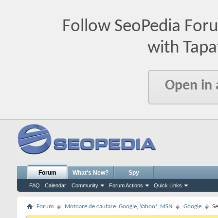
Follow SeoPedia For
with Tapa
Open in
Forum
What's New?
Spy
FAQ
Calendar
Community
Forum Actions
Quick Links
Forum
Motoare de cautare. Google, Yahoo!, MSN
Google
Se