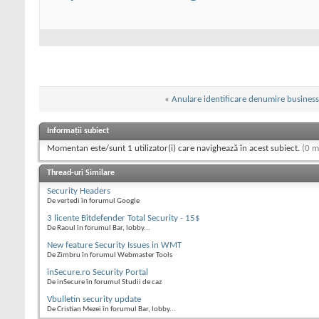
«
Anulare identificare denumire business 
Informații subiect
Momentan este/sunt 1 utilizator(i) care navighează în acest subiect.
(0 m
Thread-uri Similare
Security Headers
De vertedi în forumul Google
3 licente Bitdefender Total Security - 15$
De Raoul în forumul Bar, lobby...
New feature Security Issues in WMT
De Zimbru în forumul Webmaster Tools
inSecure.ro Security Portal
De inSecure în forumul Studii de caz
Vbulletin security update
De Cristian Mezei în forumul Bar, lobby...