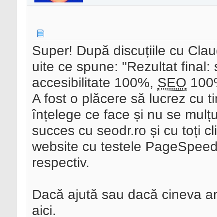
Super! După discuțiile cu Clau
uite ce spune: "Rezultat final
accesibilitate 100%,
SEO
100%.
A fost o plăcere să lucrez cu t
înțelege ce face și nu se mulț
succes cu seodr.ro și cu toți cl
website cu testele PageSpeed
respectiv.
Dacă ajută sau dacă cineva ar
aici.