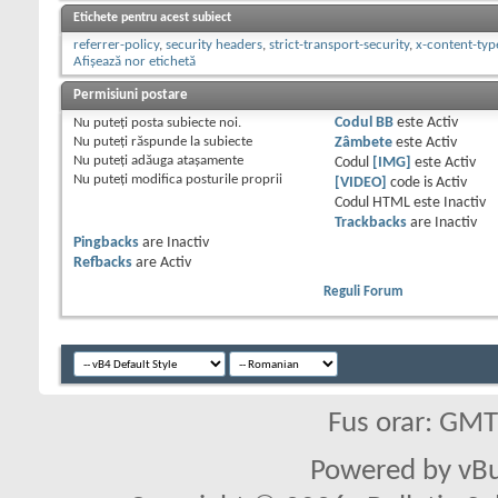
Etichete pentru acest subiect
referrer-policy
,
security headers
,
strict-transport-security
,
x-content-typ
Afișează nor etichetă
Permisiuni postare
Nu puteţi
posta subiecte noi.
Codul BB
este
Activ
Nu puteţi
răspunde la subiecte
Zâmbete
este
Activ
Nu puteţi
adăuga ataşamente
Codul
[IMG]
este
Activ
Nu puteţi
modifica posturile proprii
[VIDEO]
code is
Activ
Codul HTML este
Inactiv
Trackbacks
are
Inactiv
Pingbacks
are
Inactiv
Refbacks
are
Activ
Reguli Forum
Fus orar: GM
Powered by vBu