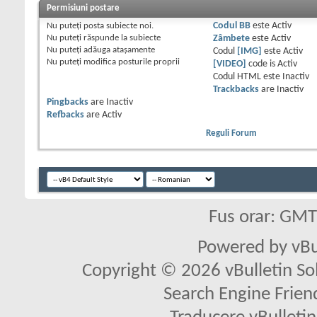
Permisiuni postare
Nu puteţi
posta subiecte noi.
Codul BB
este
Activ
Nu puteţi
răspunde la subiecte
Zâmbete
este
Activ
Nu puteţi
adăuga ataşamente
Codul
[IMG]
este
Activ
Nu puteţi
modifica posturile proprii
[VIDEO]
code is
Activ
Codul HTML este
Inactiv
Trackbacks
are
Inactiv
Pingbacks
are
Inactiv
Refbacks
are
Activ
Reguli Forum
Fus orar: GM
Powered by vBu
Copyright © 2026 vBulletin Solu
Search Engine Frien