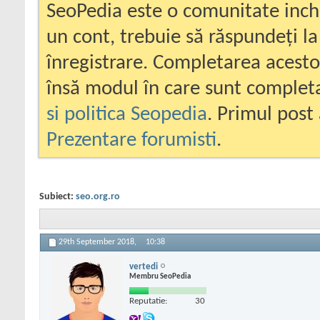
SeoPedia este o comunitate inc
un cont, trebuie să răspundeți la
înregistrare. Completarea acesto
însă modul în care sunt completa
si politica Seopedia
. Primul post 
Prezentare forumisti
.
Subiect:
seo.org.ro
29th September 2018,
10:38
vertedi
Membru SeoPedia
Reputatie:
30