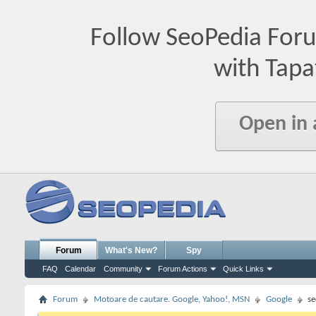
Follow SeoPedia For
with Tapa
Open in
Forum
What's New?
Spy
FAQ
Calendar
Community
Forum Actions
Quick Links
Forum
Motoare de cautare. Google, Yahoo!, MSN
Google
se