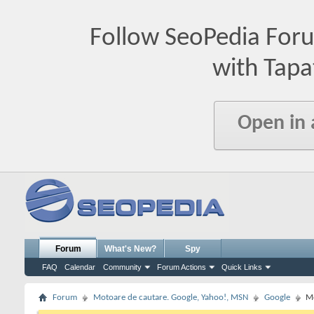
Follow SeoPedia For
with Tapa
Open in
Forum
What's New?
Spy
FAQ
Calendar
Community
Forum Actions
Quick Links
Forum
Motoare de cautare. Google, Yahoo!, MSN
Google
Me