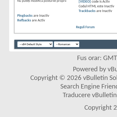
Nu puteţi
modifica posturile proprii
[VIDEO]
code is
Activ
Codul HTML este
Inactiv
Trackbacks
are
Inactiv
Pingbacks
are
Inactiv
Refbacks
are
Activ
Reguli Forum
Fus orar: GM
Powered by vBu
Copyright © 2026 vBulletin Solu
Search Engine Frien
Traducere vBullet
Copyright 