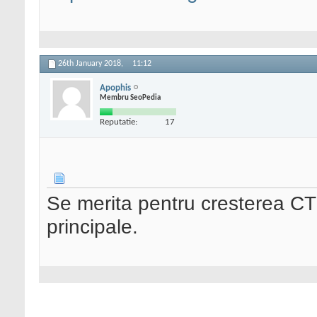
26th January 2018,
11:12
Apophis
Membru SeoPedia
Reputatie:
17
Se merita pentru cresterea CT
principale.