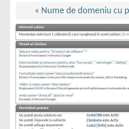
«
Nume de domeniu cu 
Informații subiect
Momentan este/sunt 1 utilizator(i) care navighează în acest subiect.
(0 m
Thread-uri Similare
Valoare meta pentru "Drepturi de utilizare" ?
De Sorin Frumuseanu în forumul Google
Oportunitate promovare pentru nisa "horoscop", "astrologie", "dating",
De paulpadurariu în forumul Continut web
Curiozitate meta name="seoconsultantsdirectory"
De Sorin Frumuseanu în forumul Stiri despre motoarele de cautare, SEO si Marketing
<title> si meta name="description"
De giovanni12345 în forumul Discutii generale privind optimizarea si motoarele de c
meta name="dmoz.id" ajuta la ceva?
De resahc în forumul Google
Permisiuni postare
Nu puteţi
posta subiecte noi.
Codul BB
este
Activ
Nu puteţi
răspunde la subiecte
Zâmbete
este
Activ
Nu puteţi
adăuga ataşamente
Codul
[IMG]
este
Activ