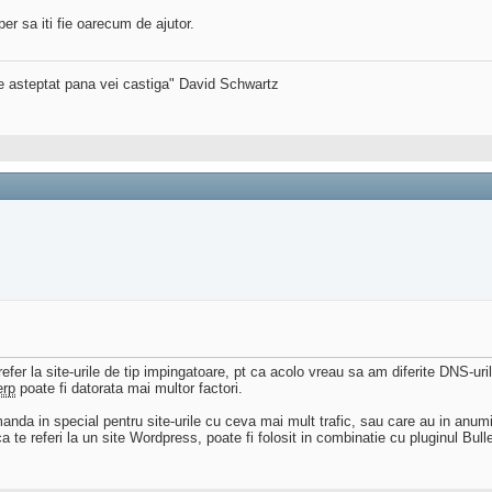
er sa iti fie oarecum de ajutor.
de asteptat pana vei castiga" David Schwartz
 refer la site-urile de tip impingatoare, pt ca acolo vreau sa am diferite DNS-
erp
poate fi datorata mai multor factori.
omanda in special pentru site-urile cu ceva mai mult trafic, sau care au in anu
a te referi la un site Wordpress, poate fi folosit in combinatie cu pluginul Bull