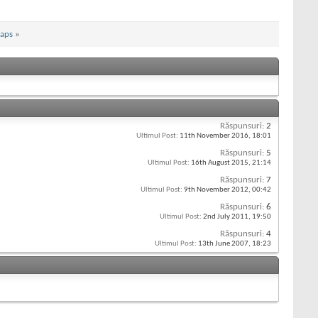
maps
»
Răspunsuri:
2
Ultimul Post:
11th November 2016,
18:01
Răspunsuri:
5
Ultimul Post:
16th August 2015,
21:14
Răspunsuri:
7
Ultimul Post:
9th November 2012,
00:42
Răspunsuri:
6
Ultimul Post:
2nd July 2011,
19:50
Răspunsuri:
4
Ultimul Post:
13th June 2007,
18:23