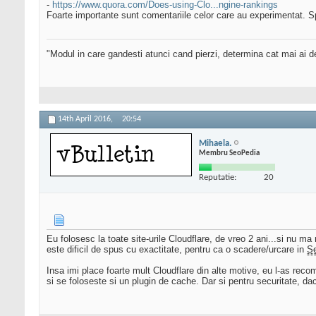
-
https://www.quora.com/Does-using-Clo...ngine-rankings
Foarte importante sunt comentariile celor care au experimentat. Sp
"Modul in care gandesti atunci cand pierzi, determina cat mai ai 
14th April 2016,
20:54
Mihaela.
Membru SeoPedia
Reputatie:
20
Eu folosesc la toate site-urile Cloudflare, de vreo 2 ani...si nu ma
este dificil de spus cu exactitate, pentru ca o scadere/urcare in
S
Insa imi place foarte mult Cloudflare din alte motive, eu l-as rec
si se foloseste si un plugin de cache. Dar si pentru securitate, dac