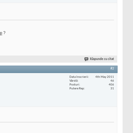
rp
?
Răspunde cu citat
#2
Data înscrierii
4th May 2011
Vârstă
46
Posturi
406
Putere Rep
31