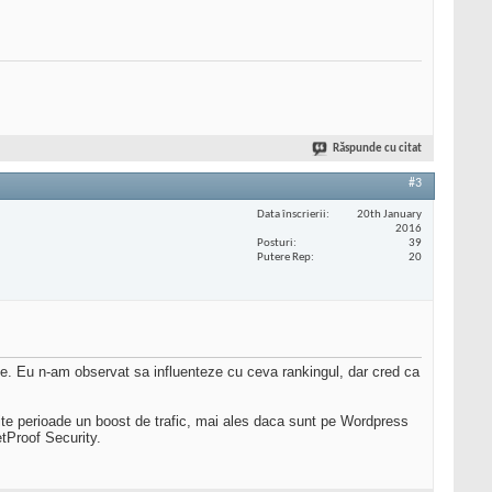
Răspunde cu citat
#3
Data înscrierii
20th January
2016
Posturi
39
Putere Rep
20
urile. Eu n-am observat sa influenteze cu ceva rankingul, dar cred ca
mite perioade un boost de trafic, mai ales daca sunt pe Wordpress
etProof Security.