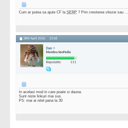
Cum ar putea sa ajute CF la
SERP
? Prin cresterea vitezei sau ...
28th April 2016,
23:26
Dan
Membru SeoPedia
Reputatie:
111
In acelasi mod in care poate si dauna.
Sunt niste linkuri mai sus.
PS: mai ai nitel pana la 30