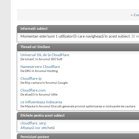
«
Cum
Informații subiect
Momentan este/sunt 1 utilizator(i) care navighează în acest subiect.
(0 m
Thread-uri Similare
Universal SSL de la CloudFlare
De IulianC în forumul SEO Soft
Nameservere Cloudflare
De DRG în forumul Hosting
Cloudflare ip
De filip.camara în forumul Google
Cloudflare.com
De elias03 în forumul Utile
ce influenteaza indexarea
De Mascka în forumul Discutii generale privind optimizarea si motoarele de cautare
Etichete pentru acest subiect
cloudflare
,
serp
Afișează nor etichetă
Permisiuni postare