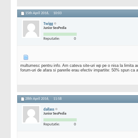
15th April 2016,
10:03
Twigg
Junior SeoPedia
Reputatie:
0
multumesc pentru info. Am cateva site-uri wp pe o nisa la limita a
forum-uri de afara si parerile erau efectiv impartite: 50% spun ca
28th April 2016,
11:58
dallass
Junior SeoPedia
Reputatie:
0