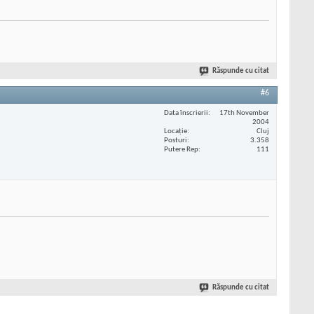
Răspunde cu citat
#6
Data înscrierii
17th November
2004
Locaţie
Cluj
Posturi
3.358
Putere Rep
111
Răspunde cu citat