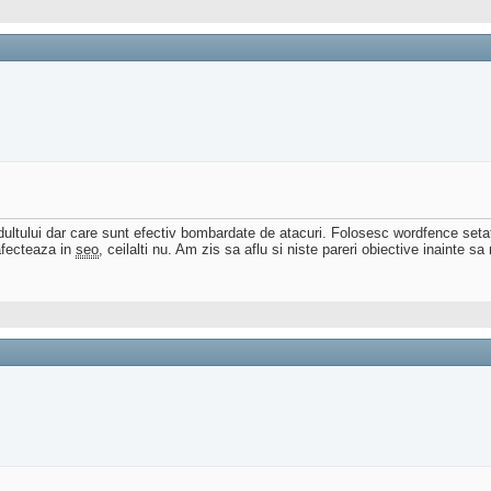
dultului dar care sunt efectiv bombardate de atacuri. Folosesc wordfence setat 
 afecteaza in
seo
, ceilalti nu. Am zis sa aflu si niste pareri obiective inainte 