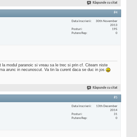
Răspunde cu citat
#4
Data înscrierii
30th November
2013
Posturi
195
Putere Rep
0
la modul paranoic si vreau sa le trec si prin cf. Citeam niste
sa ma arunc in necunoscut. Va tin la curent daca se duc in jos
Răspunde cu citat
#5
Data înscrierii
13th December
2014
Posturi
31
Putere Rep
0