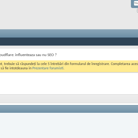
oudflare: influenteaza sau nu SEO ?
ont, trebuie să răspundeți la cele 5 întrebări din formularul de înregistrare. Completarea a
i să fie intotdeauna in
Prezentare forumisti
.