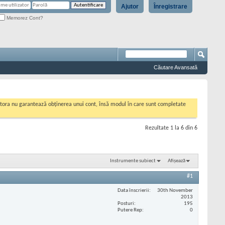
Ajutor
Înregistrare
Memorez Cont?
Căutare Avansată
cestora nu garantează obținerea unui cont, însă modul în care sunt completate
Rezultate 1 la 6 din 6
Instrumente subiect
Afișează
#1
Data înscrierii
30th November
2013
Posturi
195
Putere Rep
0