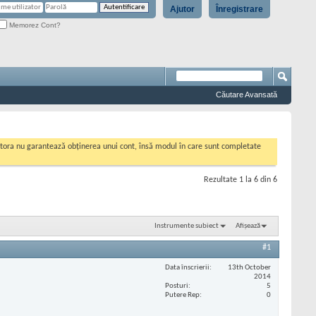
Ajutor
Înregistrare
Memorez Cont?
Căutare Avansată
cestora nu garantează obținerea unui cont, însă modul în care sunt completate
Rezultate 1 la 6 din 6
Instrumente subiect
Afișează
#1
Data înscrierii
13th October
2014
Posturi
5
Putere Rep
0