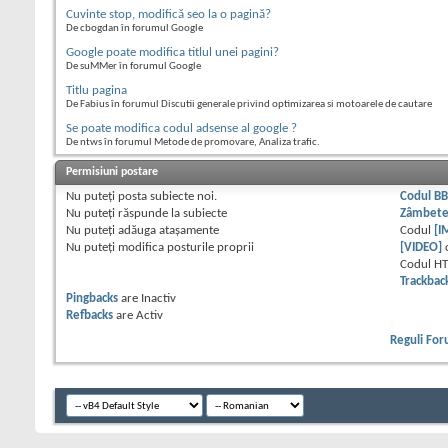
Cuvinte stop, modifică seo la o pagină?
De cbogdan în forumul Google
Google poate modifica titlul unei pagini?
De suMMer în forumul Google
Titlu pagina
De Fabius în forumul Discutii generale privind optimizarea si motoarele de cautare
Se poate modifica codul adsense al google ?
De ntws în forumul Metode de promovare, Analiza trafic.
Permisiuni postare
Nu puteţi
posta subiecte noi.
Codul B
Nu puteţi
răspunde la subiecte
Zâmbet
Nu puteţi
adăuga ataşamente
Codul
[I
Nu puteţi
modifica posturile proprii
[VIDEO]
Codul H
Trackbac
Pingbacks
are
Inactiv
Refbacks
are
Activ
Reguli Fo