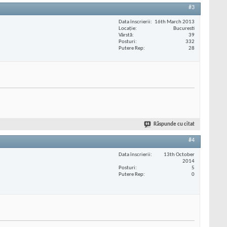
#3
Data înscrierii
16th March 2013
Locaţie
Bucuresti
Vârstă
39
Posturi
332
Putere Rep
28
Răspunde cu citat
#4
Data înscrierii
13th October
2014
Posturi
5
Putere Rep
0