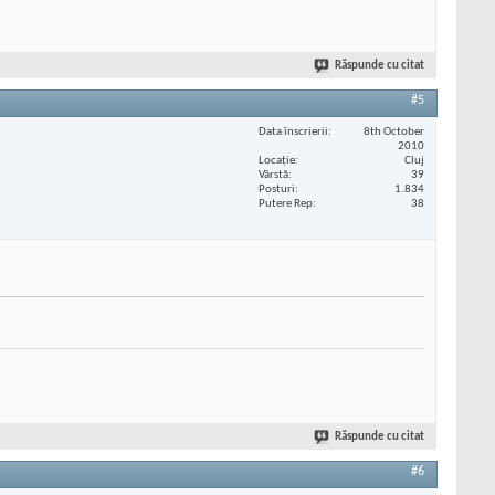
Răspunde cu citat
#5
Data înscrierii
8th October
2010
Locaţie
Cluj
Vârstă
39
Posturi
1.834
Putere Rep
38
Răspunde cu citat
#6