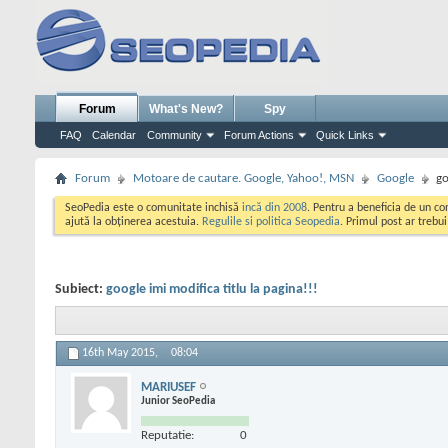
Forum
What's New?
Spy
FAQ
Calendar
Community
Forum Actions
Quick Links
Forum
Motoare de cautare. Google, Yahoo!, MSN
Google
go
SeoPedia este o comunitate inchisă
incă din 2008
. Pentru a beneficia de un c
ajută la obținerea acestuia.
Regulile si politica Seopedia
. Primul post ar trebu
Subiect:
google imi modifica titlu la pagina!!!
16th May 2015,
08:04
MARIUSEF
Junior SeoPedia
Reputatie:
0