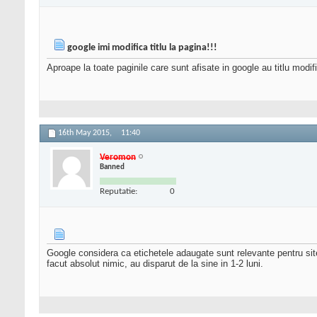
google imi modifica titlu la pagina!!!
Aproape la toate paginile care sunt afisate in google au titl
16th May 2015,
11:40
Veromon
Banned
Reputatie:
0
Google considera ca etichetele adaugate sunt relevante pentru site-u
facut absolut nimic, au disparut de la sine in 1-2 luni.