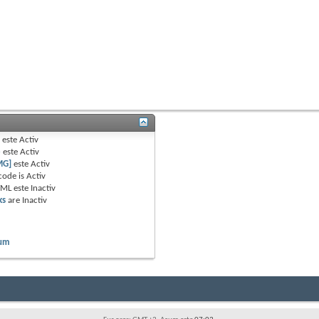
B
este
Activ
e
este
Activ
MG]
este
Activ
code is
Activ
TML este
Inactiv
ks
are
Inactiv
rum