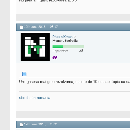
Nu prea am gasit rezolvarea acolo
12th June 2015,
08:17
PhoeniXman
Membru SeoPedia
Reputatie:
38
Unii gasesc mai greu rezolvarea, citeste de 10 ori acel topic ca s
stiri it
stiri romania
12th June 2015,
20:21