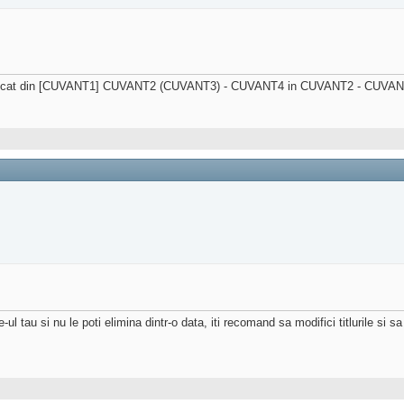
u modificat din [CUVANT1] CUVANT2 (CUVANT3) - CUVANT4 in CUVANT2 - CUVANT
l tau si nu le poti elimina dintr-o data, iti recomand sa modifici titlurile si 