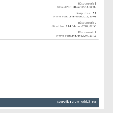
Răspunsuri:
8
Ultimul Post:
8th July 2011,
00:05
Răspunsuri:
11
Ultimul Post:
15th March 2011,
20:05
Răspunsuri:
9
Ultimul Post:
21st February 2009,
07:50
Răspunsuri:
2
Ultimul Post:
2nd June 2007,
21:19
SeoPedia Forum
Arhivă
Sus