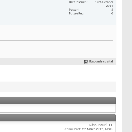
Data înscrierii
13th October
2014
Posturi
5
Putere Rep
0
Răspunde cu citat
Răspunsuri:
11
Ultimul Post:
4th March 2012,
16:08