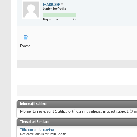
MARIUSEF
Junior SeoPedia
Reputatie:
0
Poate
Informații subiect
Momentan este/sunt 1 utilizator(i) care navighează în acest subiect.
(0 m
Thread-uri Similare
Titlu corect la pagina
De florescualin în forumul Google