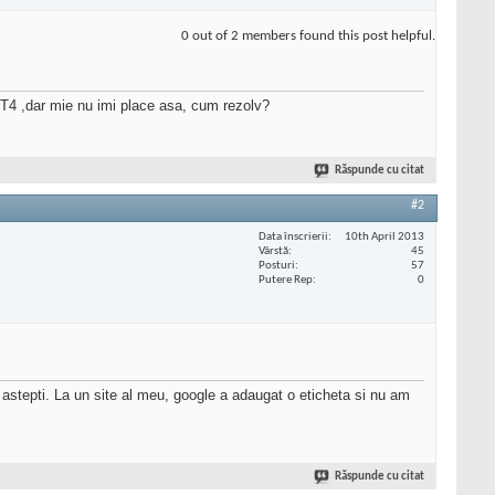
0 out of 2 members found this post helpful.
4 ,dar mie nu imi place asa, cum rezolv?
Răspunde cu citat
#2
Data înscrierii
10th April 2013
Vârstă
45
Posturi
57
Putere Rep
0
sa astepti. La un site al meu, google a adaugat o eticheta si nu am
Răspunde cu citat