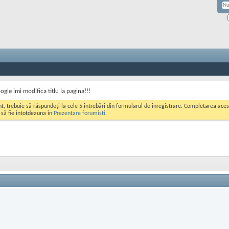
ogle imi modifica titlu la pagina!!!
ont, trebuie să răspundeți la cele 5 întrebări din formularul de înregistrare. Completarea a
i să fie intotdeauna in
Prezentare forumisti
.