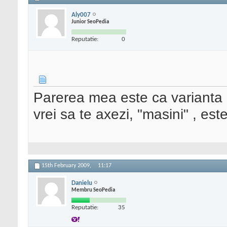
Aly007
Junior SeoPedia
Reputatie:
0
Parerea mea este ca varianta
vrei sa te axezi, "masini" , est
15th February 2009,
11:17
Danielu
Membru SeoPedia
Reputatie:
35