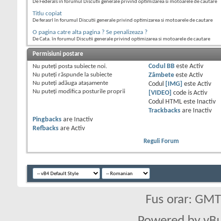
De Federals în forumul Discutii generale privind optimizarea si motoarele de cautare
Titlu copiat
De ferasrl în forumul Discutii generale privind optimizarea si motoarele de cautare
O pagina catre alta pagina ? Se penalizeaza ?
De Cata. în forumul Discutii generale privind optimizarea si motoarele de cautare
Permisiuni postare
Nu puteţi
posta subiecte noi.
Codul BB
este
Activ
Nu puteţi
răspunde la subiecte
Zâmbete
este
Activ
Nu puteţi
adăuga ataşamente
Codul
[IMG]
este
Activ
Nu puteţi
modifica posturile proprii
[VIDEO]
code is
Activ
Codul HTML este
Inactiv
Trackbacks
are
Inactiv
Pingbacks
are
Inactiv
Refbacks
are
Activ
Reguli Forum
Fus orar: GM