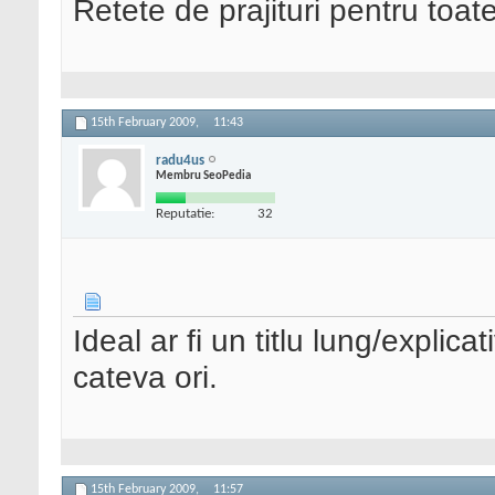
Retete de prajituri pentru toat
15th February 2009,
11:43
radu4us
Membru SeoPedia
Reputatie:
32
Ideal ar fi un titlu lung/explic
cateva ori.
15th February 2009,
11:57