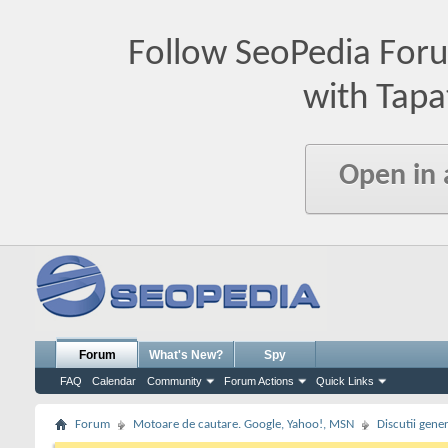
Follow SeoPedia For
with Tapa
Open in
Forum
What's New?
Spy
FAQ
Calendar
Community
Forum Actions
Quick Links
Forum
Motoare de cautare. Google, Yahoo!, MSN
Discutii gene