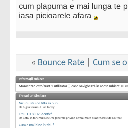
cum plapuma e mai lunga te pot
iasa picioarele afara
«
Bounce Rate
|
Cum se o
Informații subiect
Momentan este/sunt 1 utilizator(i) care navighează în acest subiect.
(0 m
Thread-uri Similare
Nici nu stiu ce titlu sa pun...
De big în forumul Bar, lobby...
Titlu, H1 si H2 identic!
De Cata. în forumul Discutii generale privind optimizarea si motoarele de cautare
Cum e mai bine in titlu?