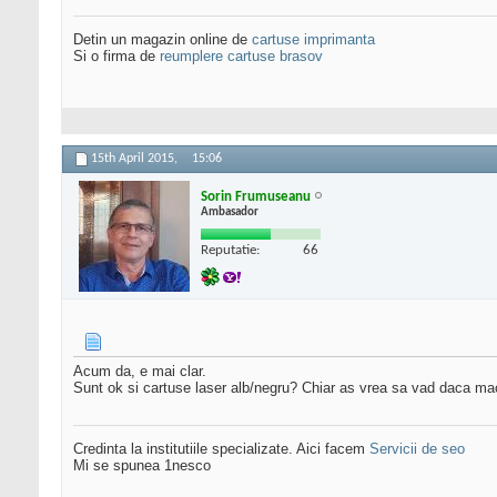
Detin un magazin online de
cartuse imprimanta
Si o firma de
reumplere cartuse brasov
15th April 2015,
15:06
Sorin Frumuseanu
Ambasador
Reputatie:
66
Acum da, e mai clar.
Sunt ok si cartuse laser alb/negru? Chiar as vrea sa vad daca m
Credinta la institutiile specializate. Aici facem
Servicii de seo
Mi se spunea 1nesco