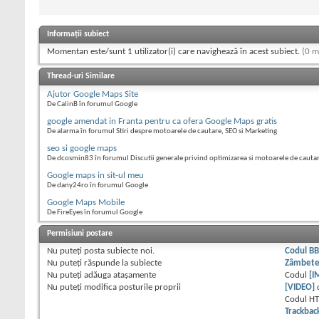
Informații subiect
Momentan este/sunt 1 utilizator(i) care navighează în acest subiect.
(0 m
Thread-uri Similare
Ajutor Google Maps Site
De CalinB în forumul Google
google amendat in Franta pentru ca ofera Google Maps gratis
De alarma în forumul Stiri despre motoarele de cautare, SEO si Marketing
seo si google maps
De dcosmin83 în forumul Discutii generale privind optimizarea si motoarele de cauta
Google maps in sit-ul meu
De dany24ro în forumul Google
Google Maps Mobile
De FireEyes în forumul Google
Permisiuni postare
Nu puteţi
posta subiecte noi.
Codul B
Nu puteţi
răspunde la subiecte
Zâmbet
Nu puteţi
adăuga ataşamente
Codul
[I
Nu puteţi
modifica posturile proprii
[VIDEO]
Codul H
Trackbac