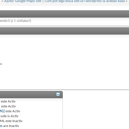
«
Ajutor Google Maps Site
|
Cum pot lega doua site-uri wordpress la aceeasi baza
»
embrii și 1 vizitatori)
re
B
este
Activ
e
este
Activ
MG]
este
Activ
code is
Activ
TML este
Inactiv
ks
are
Inactiv