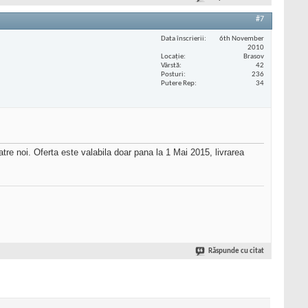
#7
Data înscrierii
6th November
2010
Locaţie
Brasov
Vârstă
42
Posturi
236
Putere Rep
34
atre noi. Oferta este valabila doar pana la 1 Mai 2015, livrarea
Răspunde cu citat