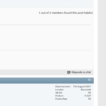
1 out of 2 members found this post helpful.
Răspunde cu citat
#2
Data înscrierii
7th August 2007
Locaţie
Bucuresti
Vârstă
48
Posturi
4.029
Putere Rep
98