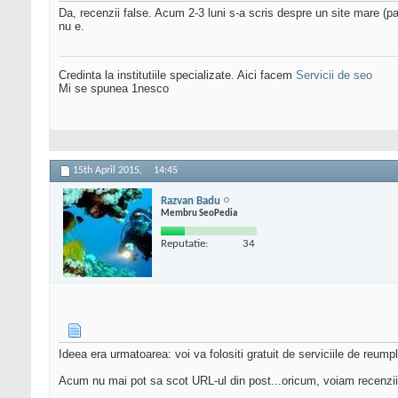
Da, recenzii false. Acum 2-3 luni s-a scris despre un site mare (p
nu e.
Credinta la institutiile specializate. Aici facem
Servicii de seo
Mi se spunea 1nesco
15th April 2015,
14:45
Razvan Badu
Membru SeoPedia
Reputatie:
34
Ideea era urmatoarea: voi va folositi gratuit de serviciile de reum
Acum nu mai pot sa scot URL-ul din post...oricum, voiam recenzii 