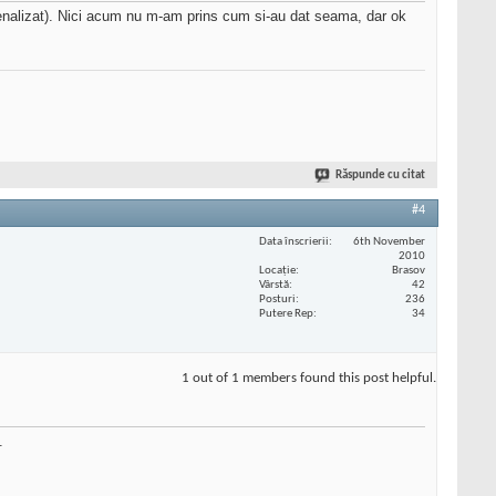
 penalizat). Nici acum nu m-am prins cum si-au dat seama, dar ok
Răspunde cu citat
#4
Data înscrierii
6th November
2010
Locaţie
Brasov
Vârstă
42
Posturi
236
Putere Rep
34
1 out of 1 members found this post helpful.
.