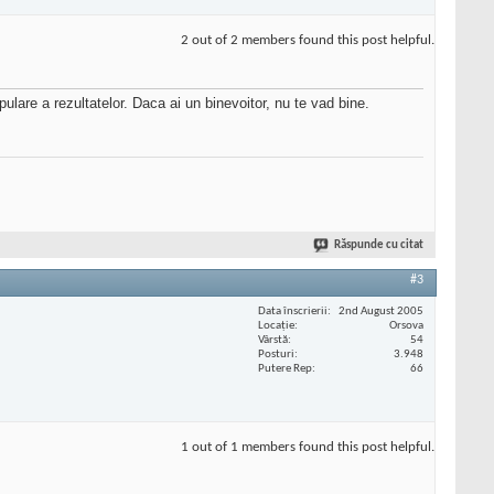
2 out of 2 members found this post helpful.
pulare a rezultatelor. Daca ai un binevoitor, nu te vad bine.
Răspunde cu citat
#3
Data înscrierii
2nd August 2005
Locaţie
Orsova
Vârstă
54
Posturi
3.948
Putere Rep
66
1 out of 1 members found this post helpful.