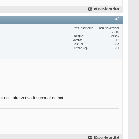
Răspunde cu citat
#6
Data înscrierii
6th November
2010
Locaţie
Brasov
Vârstă
42
Posturi
236
Putere Rep
34
la noi catre voi va fi suportat de noi.
Răspunde cu citat