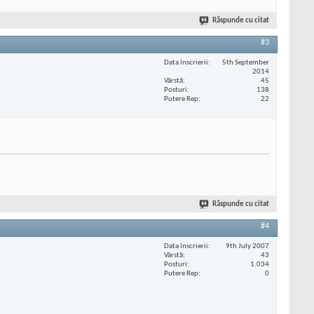
Răspunde cu citat
#3
Data înscrierii
5th September
2014
Vârstă
45
Posturi
138
Putere Rep
22
Răspunde cu citat
#4
Data înscrierii
9th July 2007
Vârstă
43
Posturi
1.034
Putere Rep
0