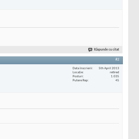
Răspunde cu citat
#2
Data înscrierii
5th April 2013
Locaţie
retired
Posturi
1.035
Putere Rep
45