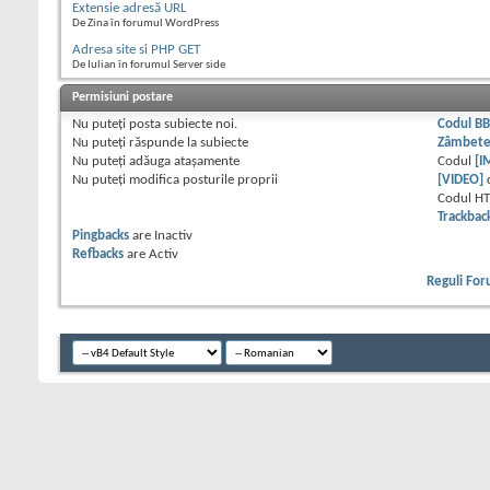
Extensie adresă URL
De Zina în forumul WordPress
Adresa site si PHP GET
De Iulian în forumul Server side
Permisiuni postare
Nu puteţi
posta subiecte noi.
Codul B
Nu puteţi
răspunde la subiecte
Zâmbet
Nu puteţi
adăuga ataşamente
Codul
[I
Nu puteţi
modifica posturile proprii
[VIDEO]
Codul H
Trackbac
Pingbacks
are
Inactiv
Refbacks
are
Activ
Reguli Fo