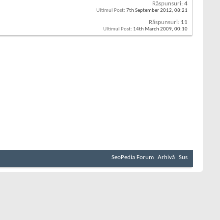
Răspunsuri:
4
Ultimul Post:
7th September 2012,
08:21
Răspunsuri:
11
Ultimul Post:
14th March 2009,
00:10
SeoPedia Forum
Arhivă
Sus