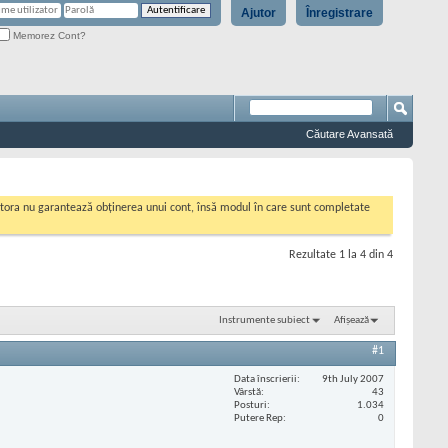
Ajutor
Înregistrare
Memorez Cont?
Căutare Avansată
cestora nu garantează obținerea unui cont, însă modul în care sunt completate
Rezultate 1 la 4 din 4
Instrumente subiect
Afișează
#1
Data înscrierii
9th July 2007
Vârstă
43
Posturi
1.034
Putere Rep
0