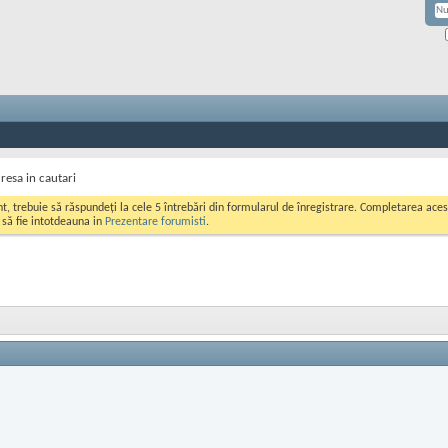
resa in cautari
ont, trebuie să răspundeți la cele 5 întrebări din formularul de înregistrare. Completarea a
i să fie intotdeauna in
Prezentare forumisti
.