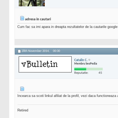
adresa in cautari
Cum fac sa imi apara in dreapta rezultatelor de la cautarile google
28th November 2014,
00:30
Catalin C.
Membru SeoPedia
Reputatie:
45
Incearca sa scoti linkul afiliat de la profil, vezi daca functioneaza
Retired