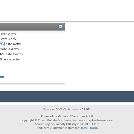
B
este
Activ
e
este
Activ
MG]
este
Activ
code is
Activ
TML este
Inactiv
ks
are
Inactiv
rum
Fus orar: GMT +3. Acum este
02:05
.
Powered by vBulletin™ Versiunea 4.2.0
Copyright © 2026 vBulletin Solutions, Inc. Toate drepturile rezervate.
Search Engine Friendly URLs by
vBSEO
3.5.1 PL1
Traducere vBulletin™ in Romana:
Teascu Dorin