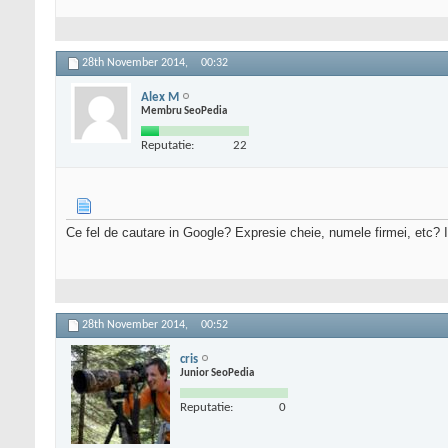
28th November 2014,
00:32
Alex M
Membru SeoPedia
Reputatie:
22
Ce fel de cautare in Google? Expresie cheie, numele firmei, etc? I
28th November 2014,
00:52
cris
Junior SeoPedia
Reputatie:
0