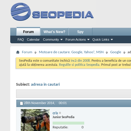
Forum
What's New?
Spy
FAQ
Calendar
Community
Forum Actions
Quick Links
Forum
Motoare de cautare. Google, Yahoo!, MSN
Google
ad
SeoPedia este o comunitate inchisă
incă din 2008
. Pentru a beneficia de un c
ajută la obținerea acestuia.
Regulile si politica Seopedia
. Primul post ar trebu
Subiect:
adresa in cautari
28th November 2014,
00:01
cris
Junior SeoPedia
Reputatie:
0