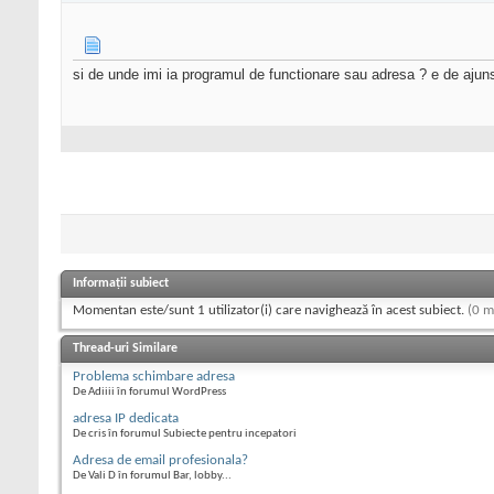
si de unde imi ia programul de functionare sau adresa ? e de ajuns s
Informații subiect
Momentan este/sunt 1 utilizator(i) care navighează în acest subiect.
(0 m
Thread-uri Similare
Problema schimbare adresa
De Adiiii în forumul WordPress
adresa IP dedicata
De cris în forumul Subiecte pentru incepatori
Adresa de email profesionala?
De Vali D în forumul Bar, lobby...