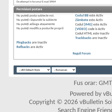
De attempt în forumul E-mail SPAM
Permisiuni postare
Nu puteţi
posta subiecte noi.
Codul BB
este
Activ
Nu puteţi
răspunde la subiecte
Zâmbete
este
Activ
Nu puteţi
adăuga ataşamente
Codul
[IMG]
este
Activ
Nu puteţi
modifica posturile proprii
[VIDEO]
code is
Activ
Codul HTML este
Inactiv
Trackbacks
are
Inactiv
Pingbacks
are
Inactiv
Refbacks
are
Activ
Reguli Forum
Fus orar: GM
Powered by vBu
Copyright © 2026 vBulletin Solu
Search Engine Frien