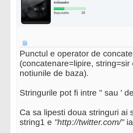
$url
=
"http://twitter
Ambasador
>
getUserName
();
Reputatie:
38
Punctul e operator de concaten
(concatenare=lipire, string=sir
notiunile de baza).
Stringurile pot fi intre " sau ' d
Ca sa lipesti doua stringuri ai 
string1 e
"http://twitter.com/"
ia