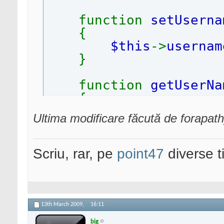
function
setUserna
{
$this
->
userna
}
function
getUserNa
{
return
$this
-
Ultima modificare făcută de forapat
}
Scriu, rar, pe
point47
diverse t
}
$twittUser
= new
UserN
$twittUser
->
setUsernam
13th March 2009,
16:11
big