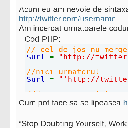
Acum eu am nevoie de sintaxa
http://twitter.com/username
.
Am incercat urmatoarele codur
Cod PHP:
// cel de jos nu merge
$url
=
"http://twitter
//nici urmatorul
$url
=
"'http://twitte
//de asemenea nici urm
$url
=
"http://twitter
Cum pot face sa se lipeasca
h
//si nici urmatorul
“Stop Doubting Yourself, Wor
$url
=
"http://twitter