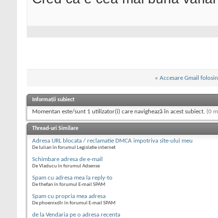
«
Accesare Gmail folosi
Informații subiect
Momentan este/sunt 1 utilizator(i) care navighează în acest subiect.
(0 m
Thread-uri Similare
Adresa URL blocata / reclamatie DMCA impotriva site-ului meu
De Iulian în forumul Legislatie internet
Schimbare adresa de e-mail
De Vladucu în forumul Adsense
Spam cu adresa mea la reply-to
De thefan în forumul E-mail SPAM
Spam cu propria mea adresa
De phoenixdlr în forumul E-mail SPAM
de la Vendaria pe o adresa recenta