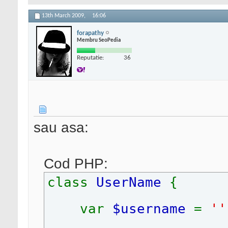
13th March 2009,
16:06
forapathy
Membru SeoPedia
Reputatie:
36
sau asa:
Cod PHP:
class
UserName
{
var
$username
=
''