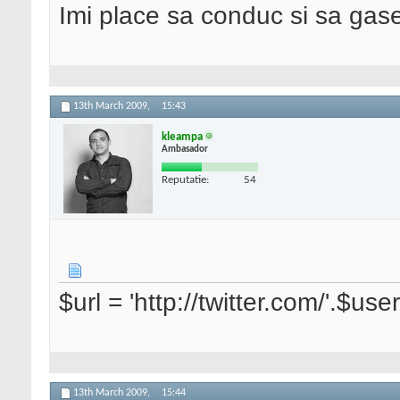
Imi place sa conduc si sa ga
13th March 2009,
15:43
kleampa
Ambasador
Reputatie:
54
$url = 'http://twitter.com/'.$use
13th March 2009,
15:44