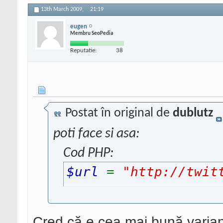
13th March 2009,
21:19
eugen
Membru SeoPedia
Reputatie:
38
Postat în original de
dublutz
poti face si asa:
Cod PHP:
$url
=
"http://twit
Cred că e cea mai bună varian