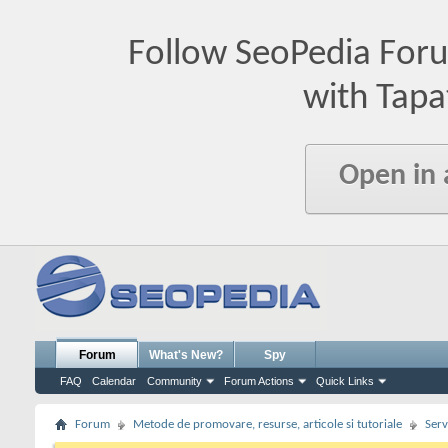
Follow SeoPedia For
with Tapa
Open in
Forum
What's New?
Spy
FAQ
Calendar
Community
Forum Actions
Quick Links
Forum
Metode de promovare, resurse, articole si tutoriale
Serv