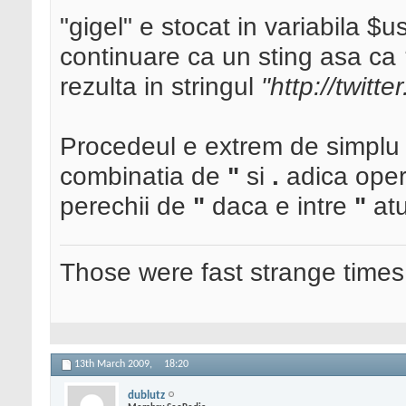
"gigel" e stocat in variabila 
continuare ca un sting asa ca
rezulta in stringul
"http://twitte
Procedeul e extrem de simplu s
combinatia de
"
si
.
adica oper
perechii de
"
daca e intre
"
atu
Those were fast strange times
13th March 2009,
18:20
dublutz