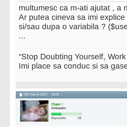
multumesc ca m-ati ajutat , a 
Ar putea cineva sa imi explice
si/sau dupa o variabila ? ($u
...
“Stop Doubting Yourself, Wor
Imi place sa conduc si sa ga
13th March 2009,
16:06
Chaos
Ambasador
Reputatie:
38