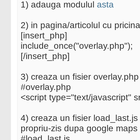
1) adauga modulul
asta
2) in pagina/articolul cu prici
[insert_php]
include_once("overlay.php");
[/insert_php]
3) creaza un fisier overlay.php 
#overlay.php
<script type="text/javascript" s
4) creaza un fisier load_last.js
propriu-zis dupa google maps s
#load_last.js