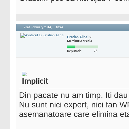
23rd February 2014,
18:44
Gratian Alinei
Membru SeoPedia
Reputatie:
26
Din pacate nu am timp. Iti dau
Nu sunt nici expert, nici fan W
asemanatoare care elimina eta