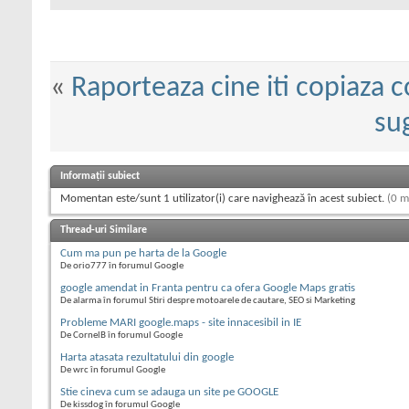
«
Raporteaza cine iti copiaza 
sug
Informații subiect
Momentan este/sunt 1 utilizator(i) care navighează în acest subiect.
(0 m
Thread-uri Similare
Cum ma pun pe harta de la Google
De orio777 în forumul Google
google amendat in Franta pentru ca ofera Google Maps gratis
De alarma în forumul Stiri despre motoarele de cautare, SEO si Marketing
Probleme MARI google.maps - site innacesibil in IE
De CornelB în forumul Google
Harta atasata rezultatului din google
De wrc în forumul Google
Stie cineva cum se adauga un site pe GOOGLE
De kissdog în forumul Google