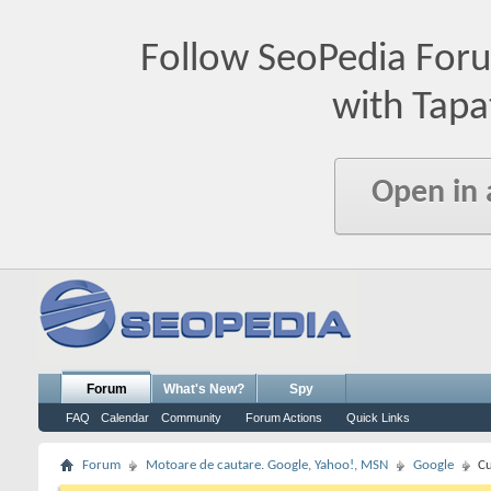
Follow SeoPedia For
with Tapa
Open in
Forum
What's New?
Spy
FAQ
Calendar
Community
Forum Actions
Quick Links
Forum
Motoare de cautare. Google, Yahoo!, MSN
Google
Cu