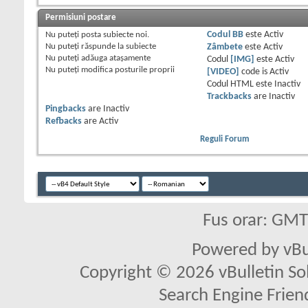
Permisiuni postare
Nu puteţi
posta subiecte noi.
Codul BB
este
Activ
Nu puteţi
răspunde la subiecte
Zâmbete
este
Activ
Nu puteţi
adăuga ataşamente
Codul
[IMG]
este
Activ
Nu puteţi
modifica posturile proprii
[VIDEO]
code is
Activ
Codul HTML este
Inactiv
Trackbacks
are
Inactiv
Pingbacks
are
Inactiv
Refbacks
are
Activ
Reguli Forum
Fus orar: GM
Powered by vBu
Copyright © 2026 vBulletin Solu
Search Engine Frien