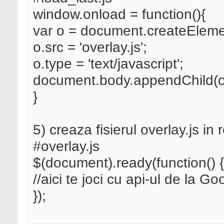
window.onload = function(){
var o = document.createElement
o.src = 'overlay.js';
o.type = 'text/javascript';
document.body.appendChild(o
}
5) creaza fisierul overlay.js in 
#overlay.js
$(document).ready(function() {
//aici te joci cu api-ul de la Go
});