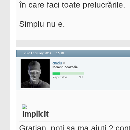
în care faci toate prelucrările.
Simplu nu e.
23rd February 2014,
16:18
cRadu
Membru SeoPedia
Reputatie:
27
Gratian, poti sa ma ajuti ? con