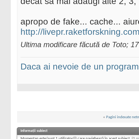
decat sa mai adaugi alte 2, 3, e
apropo de fake... cache... aiureli
http://livepr.raketforskning.
Ultima modificare făcută de Toto; 1
Daca ai nevoie de un programa
«
Pagini indexate netm
Informații subiect
Momentan este/sunt 1 utilizator(i) care navighează în acest subiect.
(0 m