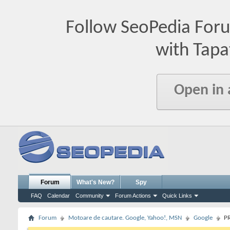
Follow SeoPedia For
with Tapa
Open in
Forum
What's New?
Spy
FAQ
Calendar
Community
Forum Actions
Quick Links
Forum
Motoare de cautare. Google, Yahoo!, MSN
Google
PR