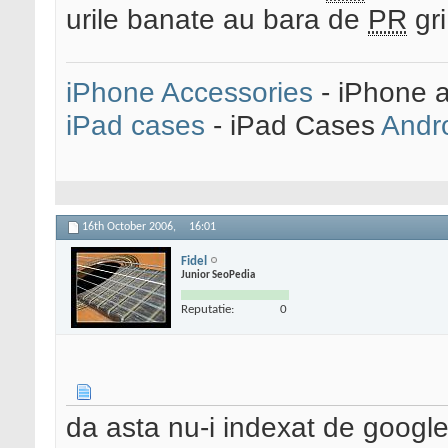
urile banate au bara de
PR
gri
iPhone Accessories
- iPhone 
iPad cases
- iPad Cases
Andr
16th October 2006,
16:01
Fidel
Junior SeoPedia
Reputatie:
0
da asta nu-i indexat de googl