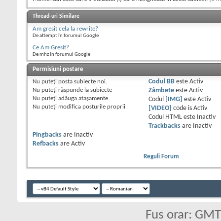
Thread-uri Similare
Am gresit cela la rewrite?
De attempt în forumul Google
Ce Am Gresit?
De mhz în forumul Google
Permisiuni postare
Nu puteţi
posta subiecte noi.
Codul BB
este
Activ
Nu puteţi
răspunde la subiecte
Zâmbete
este
Activ
Nu puteţi
adăuga ataşamente
Codul
[IMG]
este
Activ
Nu puteţi
modifica posturile proprii
[VIDEO]
code is
Activ
Codul HTML este
Inactiv
Trackbacks
are
Inactiv
Pingbacks
are
Inactiv
Refbacks
are
Activ
Reguli Forum
Fus orar: GM