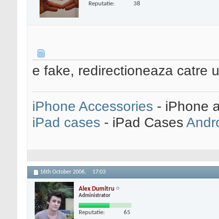
Reputatie:
38
e fake, redirectioneaza catre 
iPhone Accessories
- iPhone 
iPad cases
- iPad Cases
Andr
16th October 2006,
17:03
Alex Dumitru
Administrator
Reputatie:
65