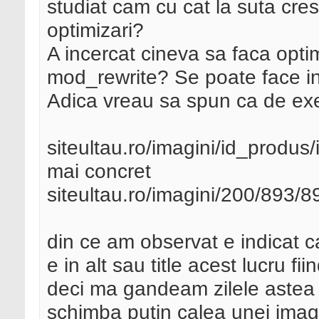
studiat cam cu cat la suta cresc
optimizari?
A incercat cineva sa faca opti
mod_rewrite? Se poate face in
Adica vreau sa spun ca de exe
siteultau.ro/imagini/id_produs
mai concret
siteultau.ro/imagini/200/893/8
din ce am observat e indicat c
e in alt sau title acest lucru f
deci ma gandeam zilele astea 
schimba putin calea unei imagi