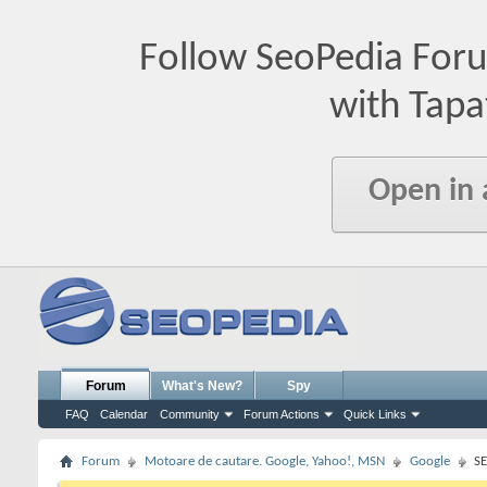
Follow SeoPedia For
with Tapa
Open in
Forum
What's New?
Spy
FAQ
Calendar
Community
Forum Actions
Quick Links
Forum
Motoare de cautare. Google, Yahoo!, MSN
Google
SE