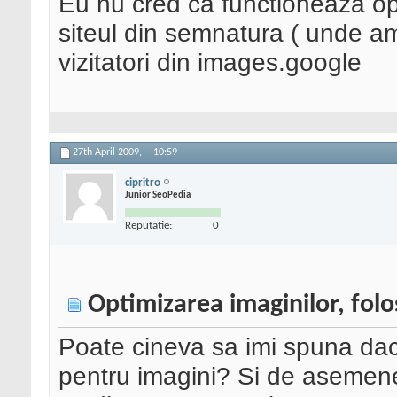
Eu nu cred ca functioneaza op
siteul din semnatura ( unde am
vizitatori din images.google
27th April 2009,
10:59
cipritro
Junior SeoPedia
Reputatie:
0
Optimizarea imaginilor, folo
Poate cineva sa imi spuna dac
pentru imagini? Si de asemene