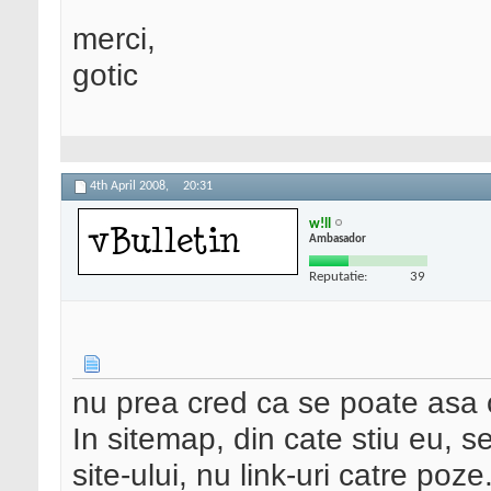
merci,
gotic
4th April 2008,
20:31
w!ll
Ambasador
Reputatie:
39
nu prea cred ca se poate asa 
In sitemap, din cate stiu eu, se
site-ului, nu link-uri catre poze