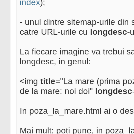
index
);
- unul dintre sitemap-urile din
catre URL-urile cu
longdesc
-
La fiecare imagine va trebui sa s
longdesc, in genul:
<img
title
="La mare (prima po
de la mare: noi doi"
longdesc
In poza_la_mare.html ai o desc
Mai mult: poti pune, in poza_l