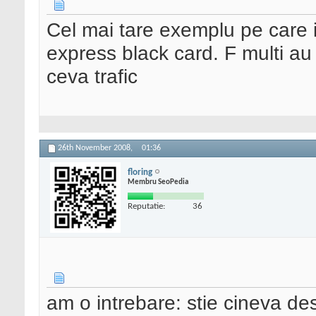
Cel mai tare exemplu pe care 
express black card. F multi au f
ceva trafic
26th November 2008,
01:36
floring
Membru SeoPedia
Reputatie:
36
am o intrebare: stie cineva d