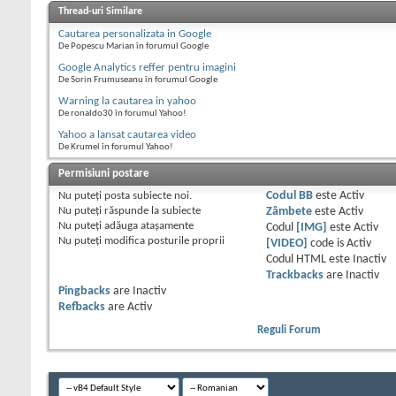
Thread-uri Similare
Cautarea personalizata in Google
De Popescu Marian în forumul Google
Google Analytics reffer pentru imagini
De Sorin Frumuseanu în forumul Google
Warning la cautarea in yahoo
De ronaldo30 în forumul Yahoo!
Yahoo a lansat cautarea video
De Krumel în forumul Yahoo!
Permisiuni postare
Nu puteţi
posta subiecte noi.
Codul BB
este
Activ
Nu puteţi
răspunde la subiecte
Zâmbete
este
Activ
Nu puteţi
adăuga ataşamente
Codul
[IMG]
este
Activ
Nu puteţi
modifica posturile proprii
[VIDEO]
code is
Activ
Codul HTML este
Inactiv
Trackbacks
are
Inactiv
Pingbacks
are
Inactiv
Refbacks
are
Activ
Reguli Forum