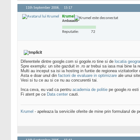
11th September 2006,
15:17
Krumel
Ambasador
Reputatie:
72
Diferentele dintre google.com si gogole.ro tine si de
locatia geograf
Spre exemplu: un site gazduit in .ro ar trebui sa iasa mai bine la
Multi au inceput sa isi ia hosting in funtie de regionea vizitatorilor
Asta e doar unul din
factorii de evaluare in optimizare
ale unui site
Vesi si tu ce au si ce nu au concurentii tai.
Inca ceva, eu vad ca pentru
academia de politie
pe google.ro esti 
Fi atent pe ce
Data center
cauti.
Krumel
- apeleaza la serviciile oferite de mine prin formularul de p