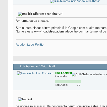
Diferente ranking-uri
Am urmatoarea situatie:
Site-ul este plasat printre primele 5 in Google.com si alte motoare
Numele este www(.)cadeti-academiadepolitie.com iar termenul de c
Academia de Politie
11th September 2006,
14:47
Emil Chelariu
Ambasador
Reputatie:
39
pe google.ro ai mai multa concurenta pentru cuvintele astea. Daca c