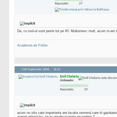
Reputatie:
37
Da, cu tool-ul sunt peste tot pe #3. Multumesc mult, acum m-am mai
Academia de Politie
11th September 2006,
16:15
Emil Chelariu
Ambasador
Reputatie:
39
acum nu stiu cate importanta are locatia serverul care iti gazduies
aveam primul loc, iar in google.ro eram pe pagina 3 .