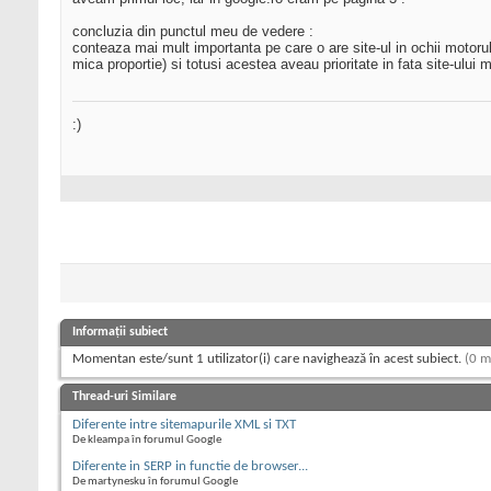
concluzia din punctul meu de vedere :
conteaza mai mult importanta pe care o are site-ul in ochii motorul
mica proportie) si totusi acestea aveau prioritate in fata site-ulu
:)
Informații subiect
Momentan este/sunt 1 utilizator(i) care navighează în acest subiect.
(0 m
Thread-uri Similare
Diferente intre sitemapurile XML si TXT
De kleampa în forumul Google
Diferente in SERP in functie de browser...
De martynesku în forumul Google