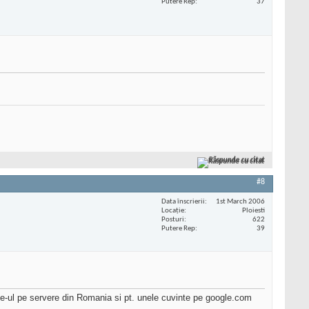
Putere Rep
37
Răspunde cu citat
#8
Data înscrierii
1st March 2006
Locaţie
Ploiesti
Posturi
622
Putere Rep
39
site-ul pe servere din Romania si pt. unele cuvinte pe google.com