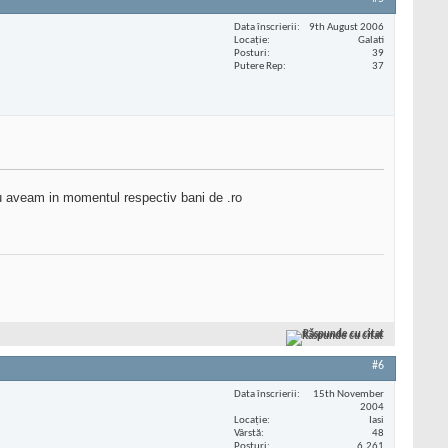
Data înscrierii
9th August 2006
Locaţie
Galati
Posturi
39
Putere Rep
37
nu aveam in momentul respectiv bani de .ro
Răspunde cu citat
#6
Data înscrierii
15th November
2004
Locaţie
Iasi
Vârstă
48
Posturi
6.261