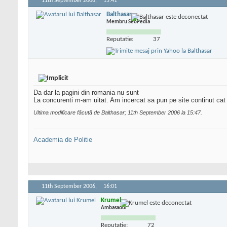
11th September 2006,
15:41
Balthasar
Membru SeoPedia
Reputatie:
37
Da dar la pagini din romania nu sunt
La concurenti m-am uitat. Am incercat sa pun pe site continut cat
Ultima modificare făcută de Balthasar; 11th September 2006 la
15:47
.
Academia de Politie
11th September 2006,
16:01
Krumel
Ambasador
Reputatie:
72