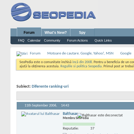
Forum
What's New?
Spy
FAQ
Calendar
Community
Forum Actions
Quick Links
Forum
Motoare de cautare. Google, Yahoo!, MSN
Google
SeoPedia este o comunitate inchisă
incă din 2008
. Pentru a beneficia de un c
ajută la obținerea acestuia.
Regulile si politica Seopedia
. Primul post ar trebu
Subiect:
Diferente ranking-uri
11th September 2006,
14:43
Balthasar
Membru SeoPedia
Reputatie:
37