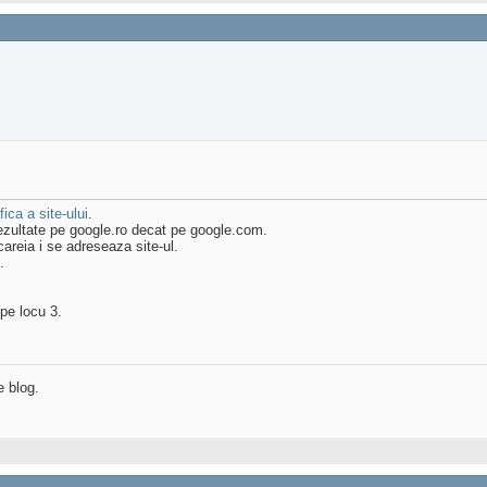
ica a site-ului
.
 rezultate pe google.ro decat pe google.com.
 careia i se adreseaza site-ul.
.
pe locu 3.
e blog.