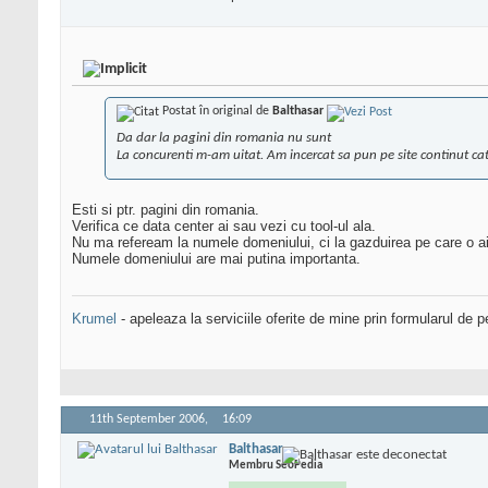
Postat în original de
Balthasar
Da dar la pagini din romania nu sunt
La concurenti m-am uitat. Am incercat sa pun pe site continut ca
Esti si ptr. pagini din romania.
Verifica ce data center ai sau vezi cu tool-ul ala.
Nu ma refeream la numele domeniului, ci la gazduirea pe care o ai
Numele domeniului are mai putina importanta.
Krumel
- apeleaza la serviciile oferite de mine prin formularul de p
11th September 2006,
16:09
Balthasar
Membru SeoPedia