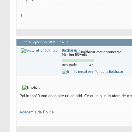
:)
11th September 2006,
14:53
Balthasar
Membru SeoPedia
Reputatie:
37
Pai in top10 vad doua site-uri de stiri. Ce au in plus in afara de o
Academia de Politie