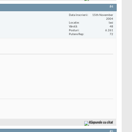
#4
Data înscrierii
15th November
2004
Locaţie
Iasi
Vârstă
48
Posturi
6.261
Putere Rep
72
Răspunde cu citat
#5