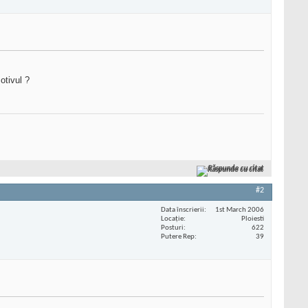
otivul ?
Răspunde cu citat
#2
Data înscrierii
1st March 2006
Locaţie
Ploiesti
Posturi
622
Putere Rep
39