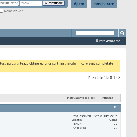
Ajutor
Înregistrare
Memorez Cont?
Căutare Avansată
cestora nu garantează obținerea unui cont, însă modul în care sunt completate
Rezultate 1 la 8 din 8
Instrumente subiect
Afișează
#1
Data înscrierii
9th August 2006
Locaţie
Galati
Posturi
39
Putere Rep
37