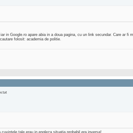
 iar in Google.ro apare abia in a doua pagina, cu un link secundar. Care ar fi m
autare folosit: academia de politie.
uvintele tale erau in engleza situatia probabil era inversa!