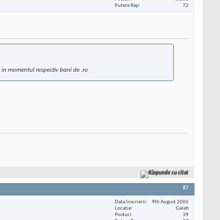
Putere Rep
72
 in momentul respectiv bani de .ro
Răspunde cu citat
#7
Data înscrierii
9th August 2006
Locaţie
Galati
Posturi
39