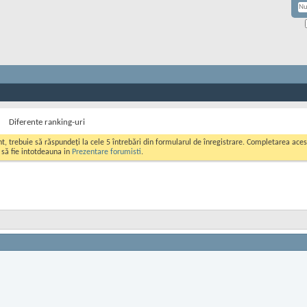
Diferente ranking-uri
ont, trebuie să răspundeți la cele 5 întrebări din formularul de înregistrare. Completarea a
i să fie intotdeauna in
Prezentare forumisti
.