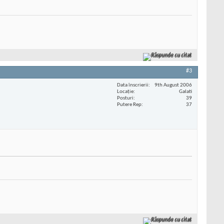
Răspunde cu citat
#3
Data înscrierii
9th August 2006
Locaţie
Galati
Posturi
39
Putere Rep
37
Răspunde cu citat