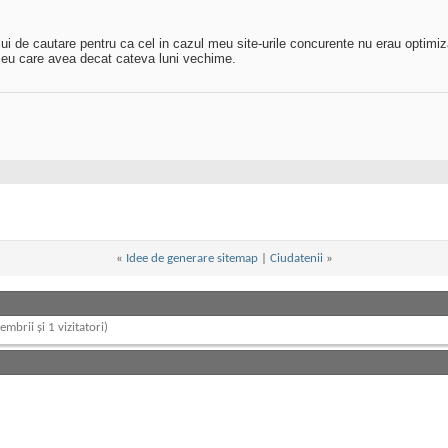
ui de cautare pentru ca cel in cazul meu site-urile concurente nu erau optimiza
i meu care avea decat cateva luni vechime.
«
Idee de generare sitemap
|
Ciudatenii
»
embrii și 1 vizitatori)