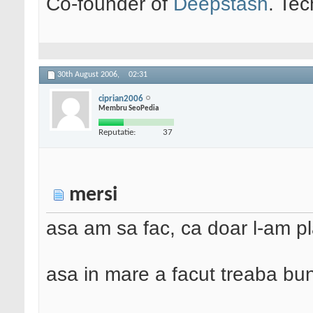
Co-founder of
Deepstash
. Tec
30th August 2006,
02:31
ciprian2006
Membru SeoPedia
Reputatie:
37
mersi
asa am sa fac, ca doar l-am pla
asa in mare a facut treaba b