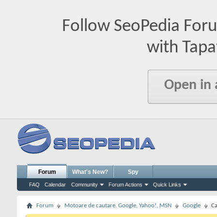
Follow SeoPedia For
with Tapa
Open in
Forum
What's New?
Spy
FAQ
Calendar
Community
Forum Actions
Quick Links
Forum
Motoare de cautare. Google, Yahoo!, MSN
Google
Ca