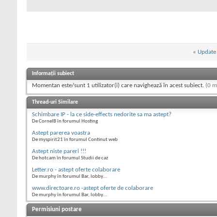
«
Update 
Informații subiect
Momentan este/sunt 1 utilizator(i) care navighează în acest subiect.
(0 m
Thread-uri Similare
Schimbare IP - la ce side-effects nedorite sa ma astept?
De CornelB în forumul Hosting
Astept parerea voastra
De myspirit21 în forumul Continut web
Astept niste pareri !!!
De hotcam în forumul Studii de caz
Letter.ro - astept oferte colaborare
De murphy în forumul Bar, lobby...
www.directoare.ro -astept oferte de colaborare
De murphy în forumul Bar, lobby...
Permisiuni postare