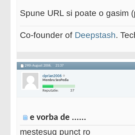
Spune URL si poate o gasim (
Co-founder of
Deepstash
. Tec
29th August 2006,
21:37
ciprian2006
Membru SeoPedia
Reputatie:
37
e vorba de ......
mestesug punct ro