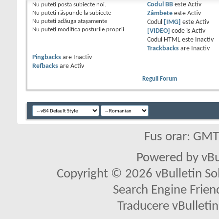
Nu puteţi
posta subiecte noi.
Codul BB
este
Activ
Nu puteţi
răspunde la subiecte
Zâmbete
este
Activ
Nu puteţi
adăuga ataşamente
Codul
[IMG]
este
Activ
Nu puteţi
modifica posturile proprii
[VIDEO]
code is
Activ
Codul HTML este
Inactiv
Trackbacks
are
Inactiv
Pingbacks
are
Inactiv
Refbacks
are
Activ
Reguli Forum
Fus orar: GM
Powered by vBu
Copyright © 2026 vBulletin Solu
Search Engine Frien
Traducere vBullet