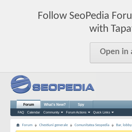
Follow SeoPedia For
with Tapa
Open in
Forum
What's New?
Spy
FAQ
Calendar
Community
Forum Actions
Quick Links
Forum
Chestiuni generale
Comunitatea Seopedia
Bar, lobby.