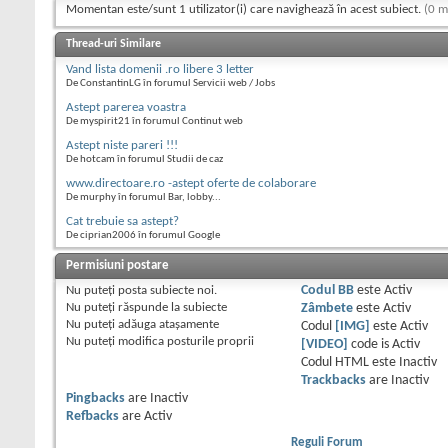
Momentan este/sunt 1 utilizator(i) care navighează în acest subiect.
(0 m
Thread-uri Similare
Vand lista domenii .ro libere 3 letter
De ConstantinLG în forumul Servicii web / Jobs
Astept parerea voastra
De myspirit21 în forumul Continut web
Astept niste pareri !!!
De hotcam în forumul Studii de caz
www.directoare.ro -astept oferte de colaborare
De murphy în forumul Bar, lobby...
Cat trebuie sa astept?
De ciprian2006 în forumul Google
Permisiuni postare
Nu puteţi
posta subiecte noi.
Codul BB
este
Activ
Nu puteţi
răspunde la subiecte
Zâmbete
este
Activ
Nu puteţi
adăuga ataşamente
Codul
[IMG]
este
Activ
Nu puteţi
modifica posturile proprii
[VIDEO]
code is
Activ
Codul HTML este
Inactiv
Trackbacks
are
Inactiv
Pingbacks
are
Inactiv
Refbacks
are
Activ
Reguli Forum