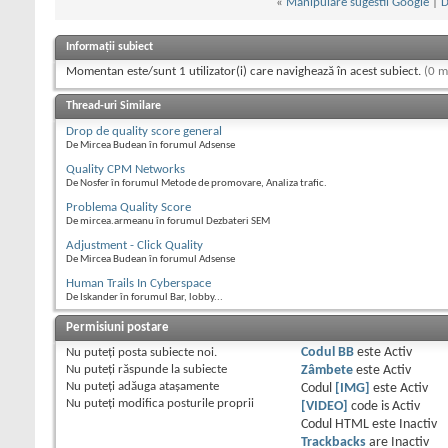
«
Manipulare sugestii Google
|
D
Informații subiect
Momentan este/sunt 1 utilizator(i) care navighează în acest subiect.
(0 m
Thread-uri Similare
Drop de quality score general
De Mircea Budean în forumul Adsense
Quality CPM Networks
De Nosfer în forumul Metode de promovare, Analiza trafic.
Problema Quality Score
De mircea.armeanu în forumul Dezbateri SEM
Adjustment - Click Quality
De Mircea Budean în forumul Adsense
Human Trails In Cyberspace
De Iskander în forumul Bar, lobby...
Permisiuni postare
Nu puteţi
posta subiecte noi.
Codul BB
este
Activ
Nu puteţi
răspunde la subiecte
Zâmbete
este
Activ
Nu puteţi
adăuga ataşamente
Codul
[IMG]
este
Activ
Nu puteţi
modifica posturile proprii
[VIDEO]
code is
Activ
Codul HTML este
Inactiv
Trackbacks
are
Inactiv