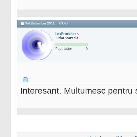
3rd December 2011,
09:43
LexBruckner
Junior SeoPedia
Reputatie:
0
Interesant. Multumesc pentru 