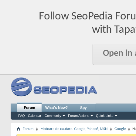
Follow SeoPedia For
with Tapa
Open in
Forum
What's New?
Spy
FAQ
Calendar
Community
Forum Actions
Quick Links
Forum
Motoare de cautare. Google, Yahoo!, MSN
Google
Hu