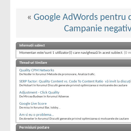
«
Google AdWords pentru d
Campanie negativa
Informații subiect
Momentan este/sunt 1 utilizator(i) care navighează în acest subiect.
(0 m
Thread-uri Similare
Quality CPM Networks
De Nosfer în forumul Metode de promovare, Analiza trafic.
SERP factor: Quality Content vs. Code To Content Ratio  vă invit la discuţi
De Hobart în forumul Discutii generale privind optimizarea si motoarele de cautare
Adjustment - Click Quality
De Mircea Budean în forumul Adsense
Google Live Score
De misu în forumul Bar, lobby...
Am si eu o problema...
De zbrexter în forumul Discutii generale privind optimizarea si motoarele de cautare
Permisiuni postare