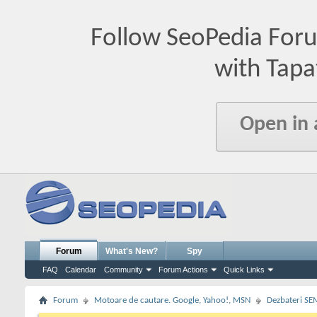
Follow SeoPedia For
with Tapa
Open in
Forum
What's New?
Spy
FAQ
Calendar
Community
Forum Actions
Quick Links
Forum
Motoare de cautare. Google, Yahoo!, MSN
Dezbateri SE