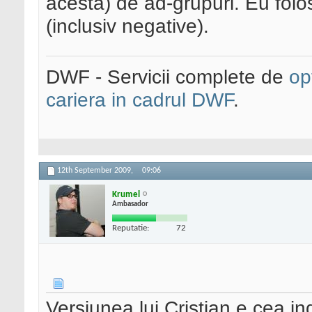
acesta) de ad-grupuri. Eu folo
(inclusiv negative).
DWF - Servicii complete de
op
cariera in cadrul DWF
.
12th September 2009,
09:06
Krumel
Ambasador
Reputatie:
72
Versiunea lui Cristian e cea i