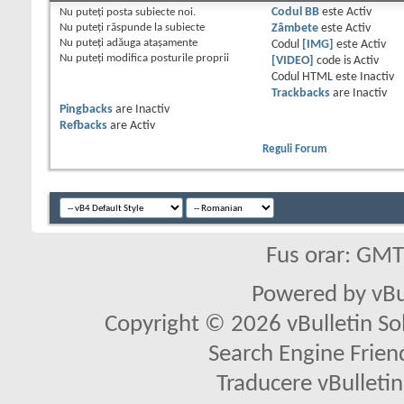
Nu puteţi
posta subiecte noi.
Codul BB
este
Activ
Nu puteţi
răspunde la subiecte
Zâmbete
este
Activ
Nu puteţi
adăuga ataşamente
Codul
[IMG]
este
Activ
Nu puteţi
modifica posturile proprii
[VIDEO]
code is
Activ
Codul HTML este
Inactiv
Trackbacks
are
Inactiv
Pingbacks
are
Inactiv
Refbacks
are
Activ
Reguli Forum
Fus orar: GM
Powered by vBu
Copyright © 2026 vBulletin Solu
Search Engine Frien
Traducere vBullet