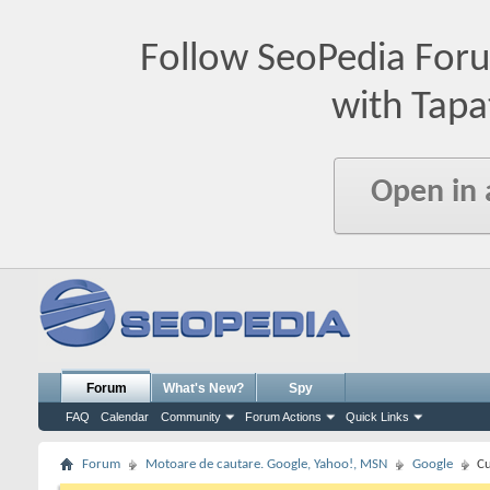
Follow SeoPedia For
with Tapa
Open in
Forum
What's New?
Spy
FAQ
Calendar
Community
Forum Actions
Quick Links
Forum
Motoare de cautare. Google, Yahoo!, MSN
Google
Cu