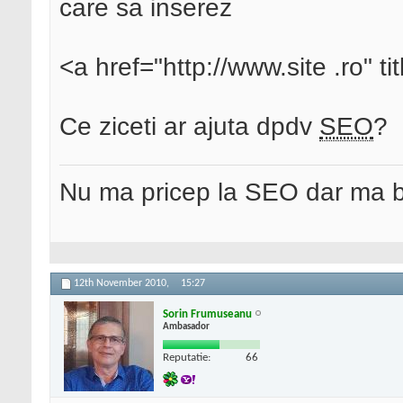
care sa inserez
<a href="http://www.site .ro" 
Ce ziceti ar ajuta dpdv
SEO
?
Nu ma pricep la SEO dar ma 
12th November 2010,
15:27
Sorin Frumuseanu
Ambasador
Reputatie:
66