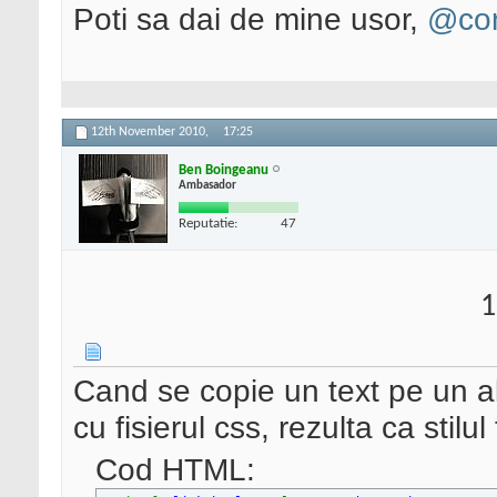
Poti sa dai de mine usor,
@con
12th November 2010,
17:25
Ben Boingeanu
Ambasador
Reputatie:
47
1
Cand se copie un text pe un alt
cu fisierul css, rezulta ca stilul
Cod HTML: