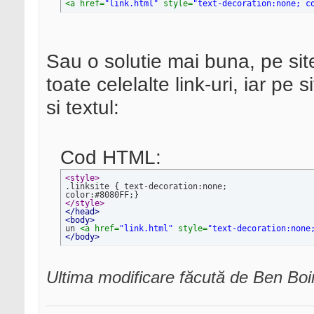
<a href=
"link.html"
 style=
"text-decoration:none; c
Sau o solutie mai buna, pe site
toate celelalte link-uri, iar pe 
si textul:
Cod HTML:
<style>
</style>
</head>
<body>

un 
<a href=
"link.html"
 style=
"text-decoration:none
</body>
Ultima modificare făcută de Ben B