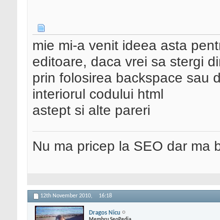
mie mi-a venit ideea asta pen
editoare, daca vrei sa stergi d
prin folosirea backspace sau 
interiorul codului html
astept si alte pareri
Nu ma pricep la SEO dar ma 
12th November 2010,
16:18
Dragos Nicu
Membru SeoPedia