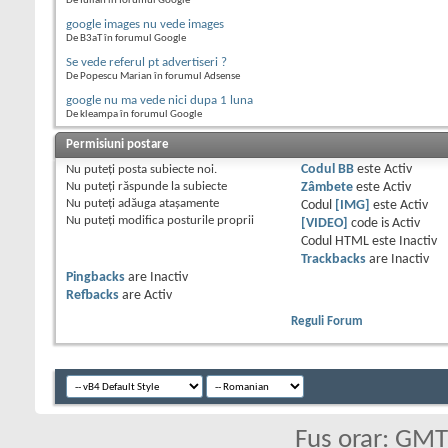
De Iulian în forumul Google
google images nu vede images
De B3aT în forumul Google
Se vede referul pt advertiseri ?
De Popescu Marian în forumul Adsense
google nu ma vede nici dupa 1 luna
De kleampa în forumul Google
Permisiuni postare
Nu puteţi
posta subiecte noi.
Codul BB
este
Activ
Nu puteţi
răspunde la subiecte
Zâmbete
este
Activ
Nu puteţi
adăuga ataşamente
Codul
[IMG]
este
Activ
Nu puteţi
modifica posturile proprii
[VIDEO]
code is
Activ
Codul HTML este
Inactiv
Trackbacks
are
Inactiv
Pingbacks
are
Inactiv
Refbacks
are
Activ
Reguli Forum
Fus orar: GM