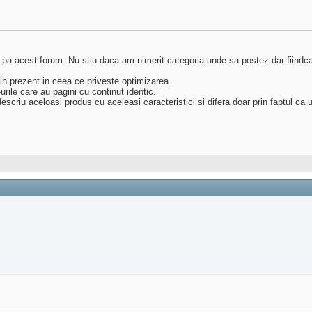
 pa acest forum. Nu stiu daca am nimerit categoria unde sa postez dar fiindc
n prezent in ceea ce priveste optimizarea.
rile care au pagini cu continut identic.
riu aceloasi produs cu aceleasi caracteristici si difera doar prin faptul ca u