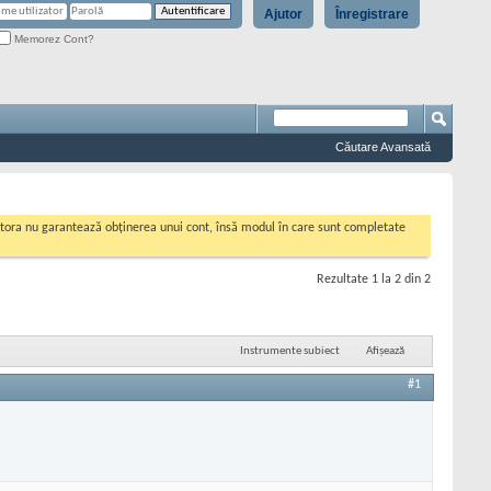
Ajutor
Înregistrare
Memorez Cont?
Căutare Avansată
cestora nu garantează obținerea unui cont, însă modul în care sunt completate
Rezultate 1 la 2 din 2
Instrumente subiect
Afișează
#1