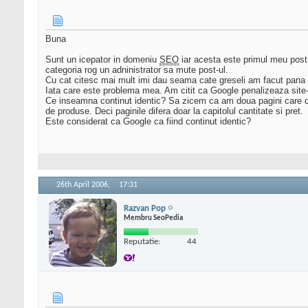
Buna
Sunt un icepator in domeniu
SEO
iar acesta este primul meu post
categoria rog un adninistrator sa mute post-ul.
Cu cat citesc mai mult imi dau seama cate greseli am facut pana i
Iata care este problema mea. Am citit ca Google penalizeaza site-u
Ce inseamna continut identic? Sa zicem ca am doua pagini care desc
de produse. Deci paginile difera doar la capitolul cantitate si pret.
Este considerat ca Google ca fiind continut identic?
26th April 2006,
17:31
Razvan Pop
Membru SeoPedia
Reputatie:
44