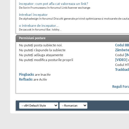
incepator: cum pot afla cat valoreaza un link?
De Sorin Frumuseanu în forumul Link/banner exchange
Intrebari incepator
De alphadesign în forumul Discutii generale privind optimizarea si motoarele de caut
o intrebare de incepator...
De zacusk în forumul Bar, lobby...
Permisiuni postare
Nu puteţi
posta subiecte noi.
Codul B
Nu puteţi
răspunde la subiecte
Zâmbet
Nu puteţi
adăuga ataşamente
Codul
[I
Nu puteţi
modifica posturile proprii
[VIDEO]
Codul H
Trackbac
Pingbacks
are
Inactiv
Refbacks
are
Activ
Reguli Fo