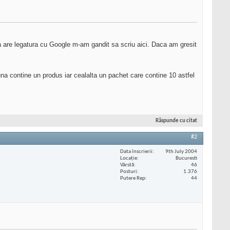
a are legatura cu Google m-am gandit sa scriu aici. Daca am gresit
na contine un produs iar cealalta un pachet care contine 10 astfel
Răspunde cu citat
#2
Data înscrierii
9th July 2004
Locaţie
Bucuresti
Vârstă
46
Posturi
1.376
Putere Rep
44