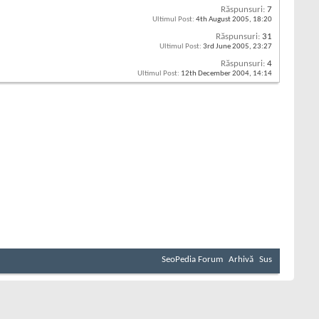
Răspunsuri:
7
Ultimul Post:
4th August 2005,
18:20
Răspunsuri:
31
Ultimul Post:
3rd June 2005,
23:27
Răspunsuri:
4
Ultimul Post:
12th December 2004,
14:14
SeoPedia Forum
Arhivă
Sus