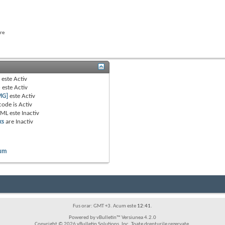
are
B
este
Activ
e
este
Activ
MG]
este
Activ
code is
Activ
TML este
Inactiv
ks
are
Inactiv
rum
Fus orar: GMT +3. Acum este
12:41
.
Powered by vBulletin™ Versiunea 4.2.0
Copyright © 2026 vBulletin Solutions, Inc. Toate drepturile rezervate.