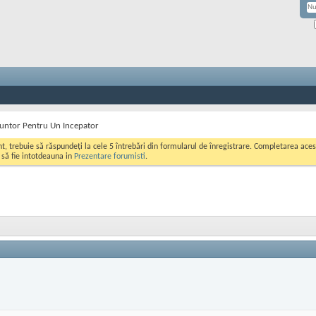
untor Pentru Un Incepator
ont, trebuie să răspundeți la cele 5 întrebări din formularul de înregistrare. Completarea a
i să fie intotdeauna in
Prezentare forumisti
.