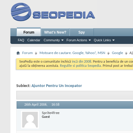
Forum
What's New?
Spy
FAQ
Calendar
Community
Forum Actions
Quick Links
Forum
Motoare de cautare. Google, Yahoo!, MSN
Google
Aj
SeoPedia este o comunitate inchisă
incă din 2008
. Pentru a beneficia de un c
ajută la obținerea acestuia.
Regulile si politica Seopedia
. Primul post ar trebu
Subiect:
Ajuntor Pentru Un Incepator
26th April 2006,
16:58
Sprite4free
Guest