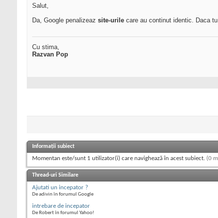
Salut,
Da, Google penalizeaz
site-urile
care au continut identic. Daca tu 
Cu stima,
Razvan Pop
Informații subiect
Momentan este/sunt 1 utilizator(i) care navighează în acest subiect.
(0 m
Thread-uri Similare
Ajutati un incepator ?
De adivin în forumul Google
intrebare de incepator
De Robert în forumul Yahoo!