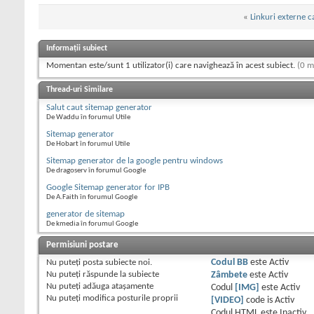
«
Linkuri externe c
Informații subiect
Momentan este/sunt 1 utilizator(i) care navighează în acest subiect.
(0 m
Thread-uri Similare
Salut caut sitemap generator
De Waddu în forumul Utile
Sitemap generator
De Hobart în forumul Utile
Sitemap generator de la google pentru windows
De dragoserv în forumul Google
Google Sitemap generator for IPB
De A.Faith în forumul Google
generator de sitemap
De kmedia în forumul Google
Permisiuni postare
Nu puteţi
posta subiecte noi.
Codul BB
este
Activ
Nu puteţi
răspunde la subiecte
Zâmbete
este
Activ
Nu puteţi
adăuga ataşamente
Codul
[IMG]
este
Activ
Nu puteţi
modifica posturile proprii
[VIDEO]
code is
Activ
Codul HTML este
Inactiv