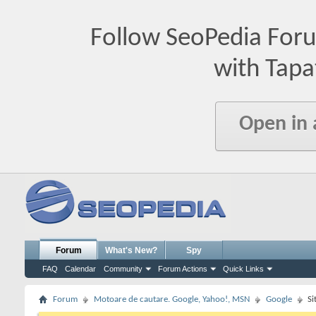
Follow SeoPedia For
with Tapa
Open in
Forum
What's New?
Spy
FAQ
Calendar
Community
Forum Actions
Quick Links
Forum
Motoare de cautare. Google, Yahoo!, MSN
Google
Si