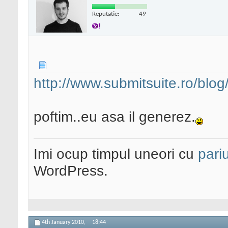
Reputatie:
49
http://www.submitsuite.ro/blog
poftim..eu asa il generez.
Imi ocup timpul uneori cu
pariu
WordPress.
4th January 2010,
18:44