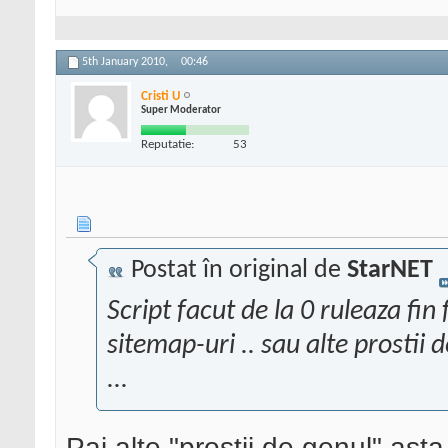
5th January 2010,
00:46
Cristi U
Super Moderator
Reputatie:
53
Postat în original de
StarNET
Script facut de la 0 ruleaza fin 
sitemap-uri .. sau alte prostii 
...
Pai alte "prostii de genul" ast