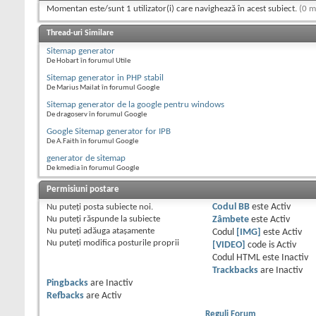
Momentan este/sunt 1 utilizator(i) care navighează în acest subiect.
(0 m
Thread-uri Similare
Sitemap generator
De Hobart în forumul Utile
Sitemap generator in PHP stabil
De Marius Mailat în forumul Google
Sitemap generator de la google pentru windows
De dragoserv în forumul Google
Google Sitemap generator for IPB
De A.Faith în forumul Google
generator de sitemap
De kmedia în forumul Google
Permisiuni postare
Nu puteţi
posta subiecte noi.
Codul BB
este
Activ
Nu puteţi
răspunde la subiecte
Zâmbete
este
Activ
Nu puteţi
adăuga ataşamente
Codul
[IMG]
este
Activ
Nu puteţi
modifica posturile proprii
[VIDEO]
code is
Activ
Codul HTML este
Inactiv
Trackbacks
are
Inactiv
Pingbacks
are
Inactiv
Refbacks
are
Activ
Reguli Forum