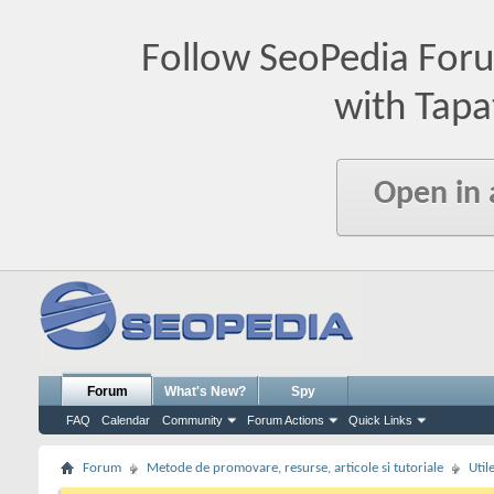
Follow SeoPedia For
with Tapa
Open in
Forum
What's New?
Spy
FAQ
Calendar
Community
Forum Actions
Quick Links
Forum
Metode de promovare, resurse, articole si tutoriale
Util