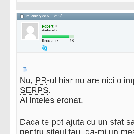
3rd January 2009,
21:38
Robert
Ambasador
Reputatie:
98
Nu,
PR
-ul hiar nu are nici o 
SERPS
.
Ai inteles eronat.
Daca te pot ajuta cu un sfat s
pentru siteul tau, da-mi un me