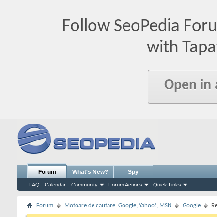
Follow SeoPedia For
with Tapa
Open in
Forum
What's New?
Spy
FAQ
Calendar
Community
Forum Actions
Quick Links
Forum
Motoare de cautare. Google, Yahoo!, MSN
Google
Re