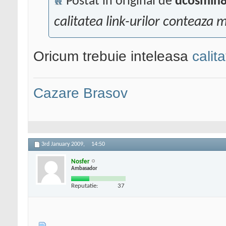
Postat în original de
dcosmin
calitatea link-urilor conteaza 
Oricum trebuie inteleasa
calit
Cazare Brasov
3rd January 2009,
14:50
Nosfer
Ambasador
Reputatie:
37