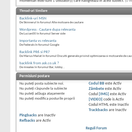
Momentan este/sunt 1 utilizator(i) care navighează în acest subiect.
(0 m
Thread-uri Similare
Backlink-uri MSN
De Skinnerul în forumul Alte motoare de cautare
Wordpress : Cautare dupa relevanta
De Lucian00 în forumul Server side
Importanta vs relevanta
De Federals în forumul Google
Backlink PR6 si PR7
De Marius Mailat în forumul Discutii generale privind optimizarea si motoarele de cau
backlink from ask.co.uk ?
De miealex în forumul Bar, lobby...
Permisiuni postare
Nu puteţi
posta subiecte noi.
Codul BB
este
Activ
Nu puteţi
răspunde la subiecte
Zâmbete
este
Activ
Nu puteţi
adăuga ataşamente
Codul
[IMG]
este
Activ
Nu puteţi
modifica posturile proprii
[VIDEO]
code is
Activ
Codul HTML este
Inactiv
Trackbacks
are
Inactiv
Pingbacks
are
Inactiv
Refbacks
are
Activ
Reguli Forum