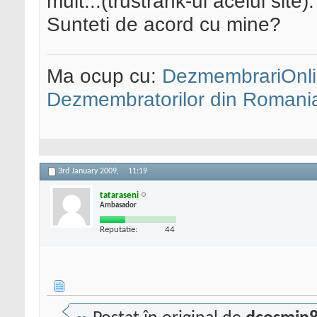
mult...(trustrank-ul acelui site).
Sunteti de acord cu mine?
Ma ocup cu:
DezmembrariOnli
Dezmembratorilor din Romani
3rd January 2009,
11:19
tataraseni
Ambasador
Reputatie:
44