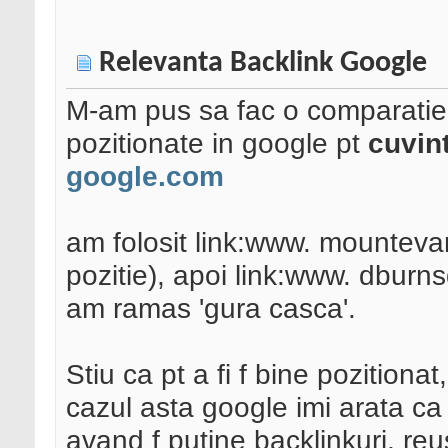
Relevanta Backlink Google
M-am pus sa fac o comparatie de
pozitionate in google pt
cuvin
google.com
am folosit link:www. mountev
pozitie), apoi link:www. dburns
am ramas 'gura casca'.
Stiu ca pt a fi f bine pozitionat
cazul asta google imi arata ca
avand f putine backlinkuri, reu