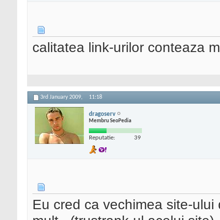
calitatea link-urilor conteaza m
3rd January 2009,
11:18
dragoserv
Membru SeoPedia
Reputatie:
39
Eu cred ca vechimea site-ului 