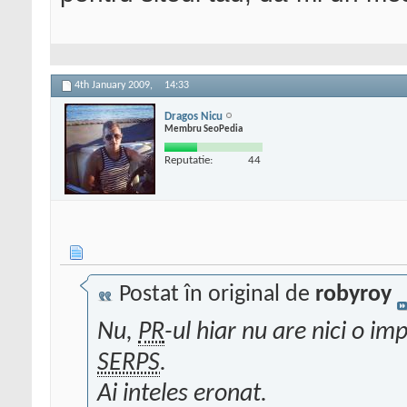
4th January 2009,
14:33
Dragos Nicu
Membru SeoPedia
Reputatie:
44
Postat în original de
robyroy
Nu,
PR
-ul hiar nu are nici o i
SERPS
.
Ai inteles eronat.