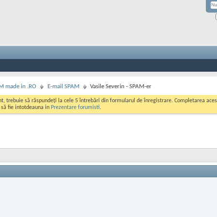
M made in .RO
E-mail SPAM
Vasile Severin - SPAM-er
ont, trebuie să răspundeți la cele 5 întrebări din formularul de înregistrare. Completarea a
i să fie intotdeauna in
Prezentare forumisti
.