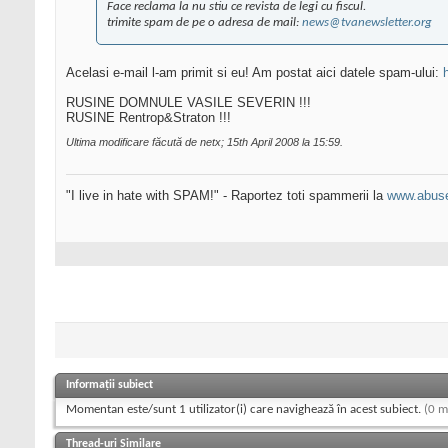
Face reclama la nu stiu ce revista de legi cu fiscul.
trimite spam de pe o adresa de mail:
news@tvanewsletter.org
Acelasi e-mail l-am primit si eu! Am postat aici datele spam-ului:
RUSINE DOMNULE VASILE SEVERIN !!!
RUSINE Rentrop&Straton !!!
Ultima modificare făcută de netx; 15th April 2008 la
15:59
.
"I live in hate with SPAM!" - Raportez toti spammerii la
www.abuse
Informații subiect
Momentan este/sunt 1 utilizator(i) care navighează în acest subiect.
(0 m
Thread-uri Similare