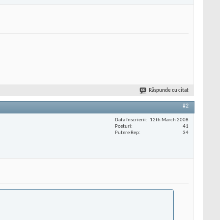
Răspunde cu citat
#2
Data înscrierii
12th March 2008
Posturi
41
Putere Rep
34