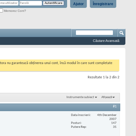
Ajutor
Înregistrare
Memorez Cont?
Căutare Avansată
cestora nu garantează obținerea unui cont, însă modul în care sunt completate
Rezultate 1 la 2 din 2
Instrumente subiect
Afișează
#1
Data înscrierii
4th December
2007
Posturi
147
Putere Rep
35