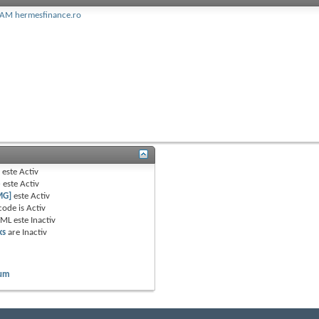
PAM hermesfinance.ro
B
este
Activ
e
este
Activ
MG]
este
Activ
code is
Activ
TML este
Inactiv
ks
are
Inactiv
rum