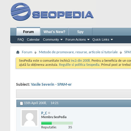
Forum
What's New?
Spy
FAQ
Calendar
Community
Forum Actions
Quick Links
Forum
Metode de promovare, resurse, articole si tutoriale
SPA
SeoPedia este o comunitate inchisă
incă din 2008
. Pentru a beneficia de un c
ajută la obținerea acestuia.
Regulile si politica Seopedia
. Primul post ar trebu
Subiect:
Vasile Severin - SPAM-er
15th April 2008,
14:21
P_C
Membru SeoPedia
Reputatie:
35