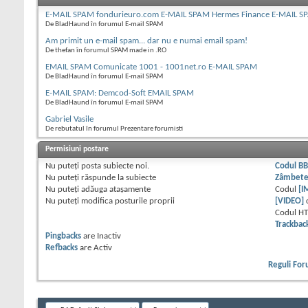
E-MAIL SPAM fondurieuro.com E-MAIL SPAM Hermes Finance E-MAIL S
De BladHaund în forumul E-mail SPAM
Am primit un e-mail spam... dar nu e numai email spam!
De thefan în forumul SPAM made in .RO
EMAIL SPAM Comunicate 1001 - 1001net.ro E-MAIL SPAM
De BladHaund în forumul E-mail SPAM
E-MAIL SPAM: Demcod-Soft EMAIL SPAM
De BladHaund în forumul E-mail SPAM
Gabriel Vasile
De rebutatul în forumul Prezentare forumisti
Permisiuni postare
Nu puteţi
posta subiecte noi.
Codul B
Nu puteţi
răspunde la subiecte
Zâmbet
Nu puteţi
adăuga ataşamente
Codul
[I
Nu puteţi
modifica posturile proprii
[VIDEO]
Codul H
Trackbac
Pingbacks
are
Inactiv
Refbacks
are
Activ
Reguli Fo