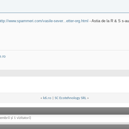
http://www.spammeri.com/vasile-sever...etter-org.html
- Astia de la R & S s-a
.ro
«
k6.ro
|
SC Ecotehnology SRL
»
embrii și 1 vizitatori)