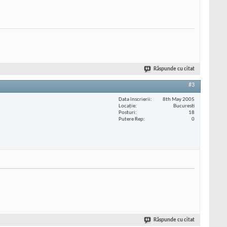
Răspunde cu citat
#3
Data înscrierii
8th May 2005
Locaţie
Bucuresti
Posturi
18
Putere Rep
0
Răspunde cu citat