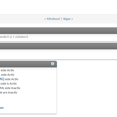
«
Mindsoul
|
Vegaz
»
embrii și 1 vizitatori)
B
este
Activ
e
este
Activ
MG]
este
Activ
code is
Activ
TML este
Inactiv
ks
are
Inactiv
rum