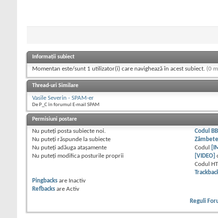
Informații subiect
Momentan este/sunt 1 utilizator(i) care navighează în acest subiect.
(0 m
Thread-uri Similare
Vasile Severin - SPAM-er
De P_C în forumul E-mail SPAM
Permisiuni postare
Nu puteţi
posta subiecte noi.
Codul B
Nu puteţi
răspunde la subiecte
Zâmbet
Nu puteţi
adăuga ataşamente
Codul
[I
Nu puteţi
modifica posturile proprii
[VIDEO]
Codul H
Trackbac
Pingbacks
are
Inactiv
Refbacks
are
Activ
Reguli Fo