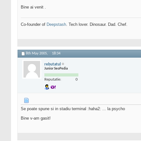
Bine ai venit .
Co-founder of
Deepstash
. Tech lover. Dinosaur. Dad. Chef.
8th May 2005,
18:34
rebutatul
Junior SeoPedia
Reputatie:
0
Se poate spune si in stadiu terminal :haha2: ... la psycho
Bine v-am gasit!