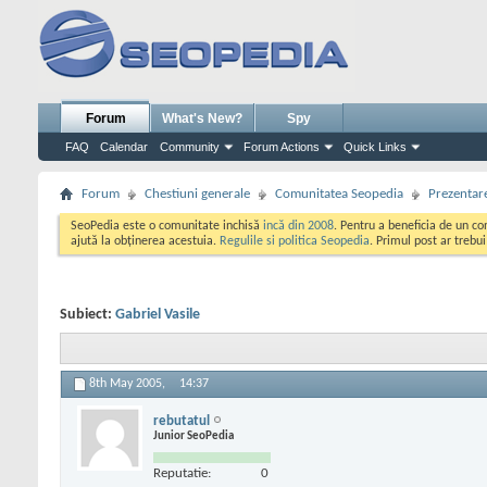
Forum
What's New?
Spy
FAQ
Calendar
Community
Forum Actions
Quick Links
Forum
Chestiuni generale
Comunitatea Seopedia
Prezentare
SeoPedia este o comunitate inchisă
incă din 2008
. Pentru a beneficia de un c
ajută la obținerea acestuia.
Regulile si politica Seopedia
. Primul post ar trebu
Subiect:
Gabriel Vasile
8th May 2005,
14:37
rebutatul
Junior SeoPedia
Reputatie:
0