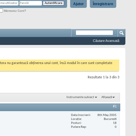
Ajutor
Înregistrare
Memorez Cont?
Căutare Avansată
cestora nu garantează obținerea unui cont, însă modul în care sunt completate
Rezultate 1 la 3 din 3
Instrumente subiect
Afișează
#1
Data înscrierii
8th May 2005
Locaţie
Bucuresti
Posturi
18
Putere Rep
0