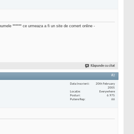
 numele ****** ce urmeaza a fi un site de comert online -
Răspunde cu citat
#2
Data înscrierii
20th February
2005
Locaţie
Everywhere
Posturi
6.975
Putere Rep
66