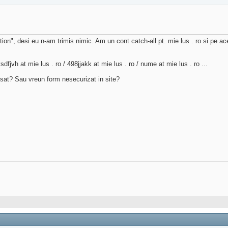
ion", desi eu n-am trimis nimic. Am un cont catch-all pt. mie lus . ro si pe ac
fjvh at mie lus . ro / 498jjakk at mie lus . ro / nume at mie lus . ro ...
sat? Sau vreun form nesecurizat in site?