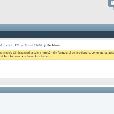
M made in .RO
E-mail SPAM
Problema
ont, trebuie să răspundeți la cele 5 întrebări din formularul de înregistrare. Completarea a
i să fie intotdeauna in
Prezentare forumisti
.