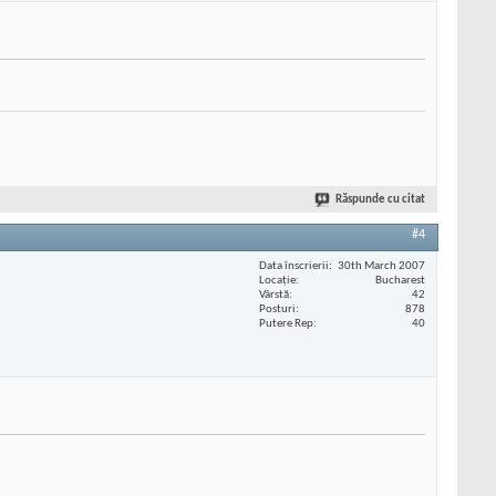
Răspunde cu citat
#4
Data înscrierii
30th March 2007
Locaţie
Bucharest
Vârstă
42
Posturi
878
Putere Rep
40