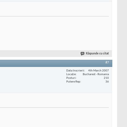
Răspunde cu citat
#7
Data înscrierii
4th March 2007
Locaţie
Bucharest - Romania
Posturi
210
Putere Rep
36