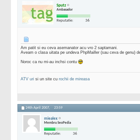
Sputz
Ambasador
Reputatie:
36
Am patit si eu ceva asemanator acu vro 2 saptamani.
Aveam o clasa uitata pe undeva PhpMailler (sau ceva de genu) de 
Noroc ca nu mi-au inchsi contu
ATV uri
si un site cu
rochii de mireasa
24th April 2007,
23:59
miealex
Membru SeoPedia
Reputatie:
36