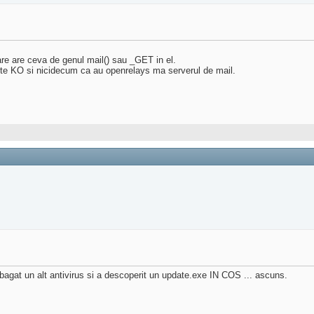
care are ceva de genul mail() sau _GET in el.
ste KO si nicidecum ca au openrelays ma serverul de mail.
agat un alt antivirus si a descoperit un update.exe IN COS ... ascuns.