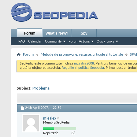
Forum
What's New?
Spy
FAQ
Calendar
Community
Forum Actions
Quick Links
Forum
Metode de promovare, resurse, articole si tutoriale
SPA
SeoPedia este o comunitate inchisă
incă din 2008
. Pentru a beneficia de un c
ajută la obținerea acestuia.
Regulile si politica Seopedia
. Primul post ar trebu
Subiect:
Problema
24th April 2007,
22:59
miealex
Membru SeoPedia
Reputatie:
36