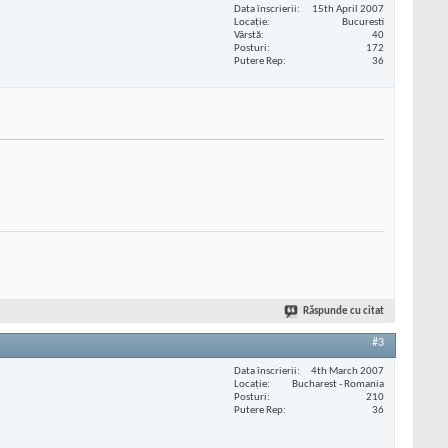
Data înscrierii
15th April 2007
Locaţie
Bucuresti
Vârstă
40
Posturi
172
Putere Rep
36
Răspunde cu citat
#3
Data înscrierii
4th March 2007
Locaţie
Bucharest - Romania
Posturi
210
Putere Rep
36