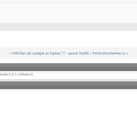
«
Felicitari ati castigat un laptop !!! - spune Top66
|
PentruNuntaMea.ro
»
embrii și 1 vizitatori)