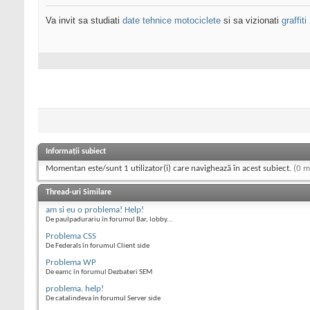
Va invit sa studiati
date tehnice motociclete
si sa vizionati
graffiti
Informații subiect
Momentan este/sunt 1 utilizator(i) care navighează în acest subiect.
(0 m
Thread-uri Similare
am si eu o problema! Help!
De paulpadurariu în forumul Bar, lobby...
Problema CSS
De Federals în forumul Client side
Problema WP
De eamc în forumul Dezbateri SEM
problema. help!
De catalindeva în forumul Server side