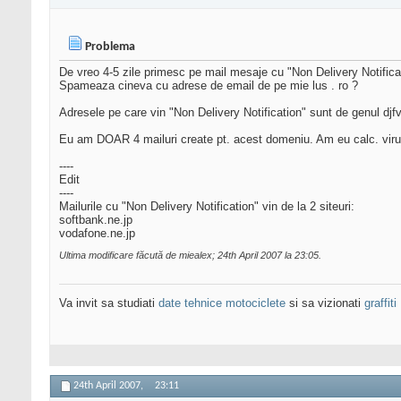
Problema
De vreo 4-5 zile primesc pe mail mesaje cu "Non Delivery Notificat
Spameaza cineva cu adrese de email de pe mie lus . ro ?
Adresele pe care vin "Non Delivery Notification" sunt de genul djfvsd
Eu am DOAR 4 mailuri create pt. acest domeniu. Am eu calc. viru
----
Edit
----
Mailurile cu "Non Delivery Notification" vin de la 2 siteuri:
softbank.ne.jp
vodafone.ne.jp
Ultima modificare făcută de miealex; 24th April 2007 la
23:05
.
Va invit sa studiati
date tehnice motociclete
si sa vizionati
graffiti
24th April 2007,
23:11