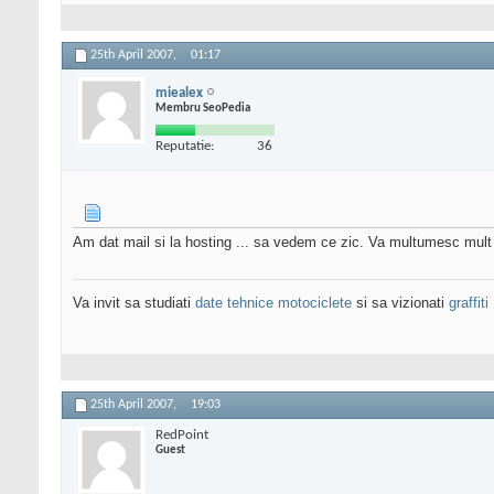
25th April 2007,
01:17
miealex
Membru SeoPedia
Reputatie:
36
Am dat mail si la hosting ... sa vedem ce zic. Va multumesc mul
Va invit sa studiati
date tehnice motociclete
si sa vizionati
graffiti
25th April 2007,
19:03
RedPoint
Guest