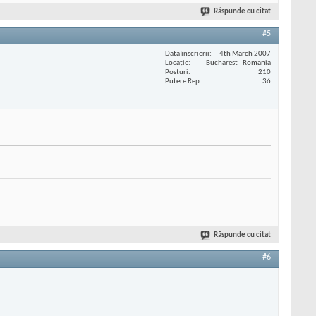
Răspunde cu citat
#5
Data înscrierii
4th March 2007
Locaţie
Bucharest - Romania
Posturi
210
Putere Rep
36
Răspunde cu citat
#6