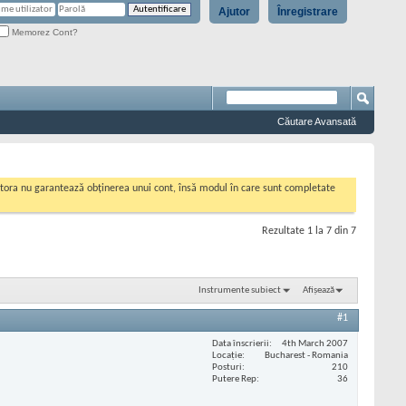
Ajutor
Înregistrare
Memorez Cont?
Căutare Avansată
cestora nu garantează obținerea unui cont, însă modul în care sunt completate
Rezultate 1 la 7 din 7
Instrumente subiect
Afișează
#1
Data înscrierii
4th March 2007
Locaţie
Bucharest - Romania
Posturi
210
Putere Rep
36