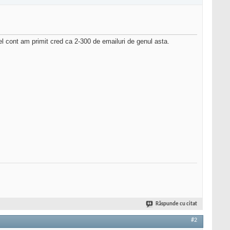
el cont am primit cred ca 2-300 de emailuri de genul asta.
Răspunde cu citat
#2