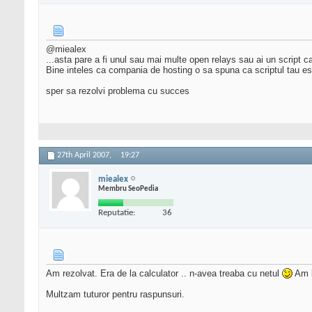
@miealex
...asta pare a fi unul sau mai multe open relays sau ai un script 
Bine inteles ca compania de hosting o sa spuna ca scriptul tau e
sper sa rezolvi problema cu succes
27th April 2007,
19:27
miealex
Membru SeoPedia
Reputatie:
36
Am rezolvat. Era de la calculator .. n-avea treaba cu netul
Am b
Multzam tuturor pentru raspunsuri.