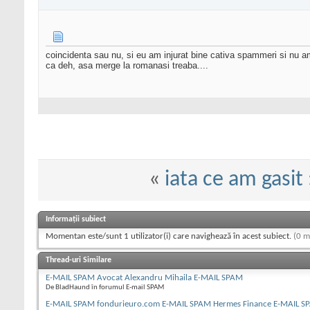
coincidenta sau nu, si eu am injurat bine cativa spammeri si nu a
ca deh, asa merge la romanasi treaba....
«
iata ce am gasit :
Informații subiect
Momentan este/sunt 1 utilizator(i) care navighează în acest subiect.
(0 m
Thread-uri Similare
E-MAIL SPAM Avocat Alexandru Mihaila E-MAIL SPAM
De BladHaund în forumul E-mail SPAM
E-MAIL SPAM fondurieuro.com E-MAIL SPAM Hermes Finance E-MAIL S