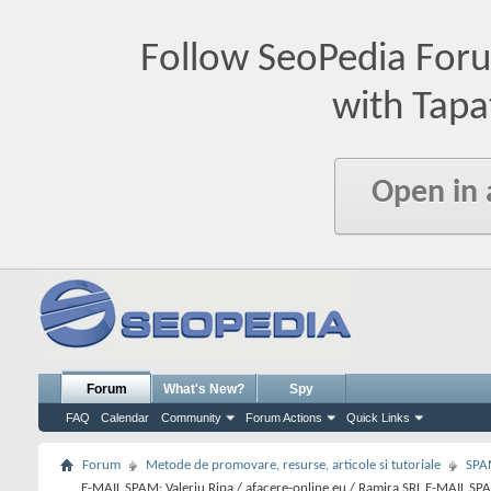
Follow SeoPedia For
with Tapa
Open in
Forum
What's New?
Spy
FAQ
Calendar
Community
Forum Actions
Quick Links
Forum
Metode de promovare, resurse, articole si tutoriale
SPA
E-MAIL SPAM: Valeriu Ripa / afacere-online.eu / Ramira SRL E-MAIL SP