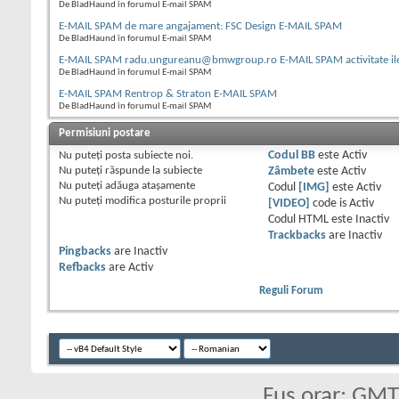
De BladHaund în forumul E-mail SPAM
E-MAIL SPAM de mare angajament: FSC Design E-MAIL SPAM
De BladHaund în forumul E-mail SPAM
E-MAIL SPAM radu.ungureanu@bmwgroup.ro E-MAIL SPAM activitate il
De BladHaund în forumul E-mail SPAM
E-MAIL SPAM Rentrop & Straton E-MAIL SPAM
De BladHaund în forumul E-mail SPAM
Permisiuni postare
Nu puteţi
posta subiecte noi.
Codul BB
este
Activ
Nu puteţi
răspunde la subiecte
Zâmbete
este
Activ
Nu puteţi
adăuga ataşamente
Codul
[IMG]
este
Activ
Nu puteţi
modifica posturile proprii
[VIDEO]
code is
Activ
Codul HTML este
Inactiv
Trackbacks
are
Inactiv
Pingbacks
are
Inactiv
Refbacks
are
Activ
Reguli Forum
Fus orar: GM