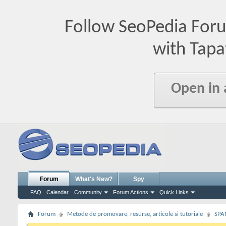
Follow SeoPedia For
with Tapa
Open in
Forum
What's New?
Spy
FAQ
Calendar
Community
Forum Actions
Quick Links
Forum
Metode de promovare, resurse, articole si tutoriale
SPA