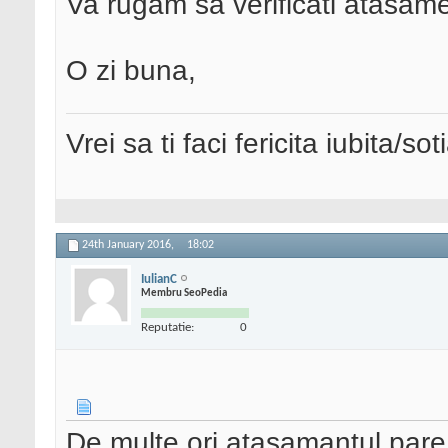
Va rugam sa verificati atasamen
O zi buna,
Vrei sa ti faci fericita iubita/s
24th January 2016,
18:02
IulianC
Membru SeoPedia
Reputatie:
0
De multe ori atasamantul pare 