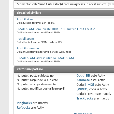
Momentan este/sunt 1 utilizator(i) care navighează în acest subiect.
(0 m
Thread-uri Similare
Posibil virus
De Ing3ras în forumul Bar, lobby...
EMAIL SPAM Comunicate 1001 - 1001net.ro E-MAIL SPAM
De BladHaund în forumul E-mail SPAM
Posibil Spam
De kather în forumul SPAM made in .RO
Posibil spam sau ...
De mariusbatrinu în forumul Servicii web / Jobs
E-MAIL SPAM: adrese-utile.ro EMAIL SPAM
De BladHaund în forumul E-mail SPAM
Permisiuni postare
Nu puteţi
posta subiecte noi.
Codul BB
este
Activ
Nu puteţi
răspunde la subiecte
Zâmbete
este
Activ
Nu puteţi
adăuga ataşamente
Codul
[IMG]
este
Activ
Nu puteţi
modifica posturile proprii
[VIDEO]
code is
Activ
Codul HTML este
Inactiv
Trackbacks
are
Inactiv
Pingbacks
are
Inactiv
Refbacks
are
Activ