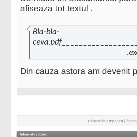
afiseaza tot textul .
Bla-bla-
ceva.pdf________________
______________________.ex
Din cauza astora am devenit p
«
Spam de la mppe.ro
|
Spam d
Informații subiect