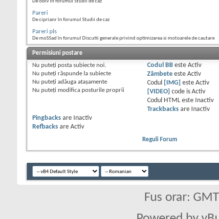
De odiv în forumul Studii de caz
Pareri
De ciprianr în forumul Studii de caz
Pareri pls
De moSSad în forumul Discutii generale privind optimizarea si motoarele de cautare
Permisiuni postare
Nu puteţi
posta subiecte noi.
Codul BB
este
Activ
Nu puteţi
răspunde la subiecte
Zâmbete
este
Activ
Nu puteţi
adăuga ataşamente
Codul
[IMG]
este
Activ
Nu puteţi
modifica posturile proprii
[VIDEO]
code is
Activ
Codul HTML este
Inactiv
Trackbacks
are
Inactiv
Pingbacks
are
Inactiv
Refbacks
are
Activ
Reguli Forum
Fus orar: GM
Powered by vBu