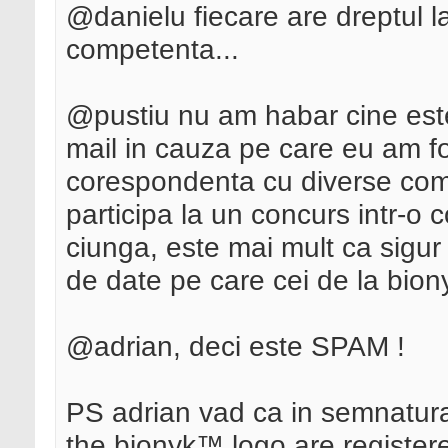
@danielu fiecare are dreptul l
competenta...
@pustiu nu am habar cine est
mail in cauza pe care eu am fo
corespondenta cu diverse com
participa la un concurs intr-o
ciunga, este mai mult ca sigur
de date pe care cei de la biony
@adrian, deci este SPAM !
PS adrian vad ca in semnatura
the bionyk™ logo are register