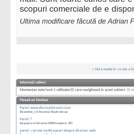
scopuri comerciale de e dispon
Ultima modificare făcută de Adrian 
«
NU e made in .ro dar e i
Informații subiect
Momentan este/sunt 1 utilizator(i) care navighează în acest subiect.
(0 m
Thread-uri Similare
Pareri www.discountsroom.com
De andrei_r în forumul Studii de caz
Pareri ?
De psaico în forumul SPAM made in .RO
pareri, cat mai multe pareri despre director web