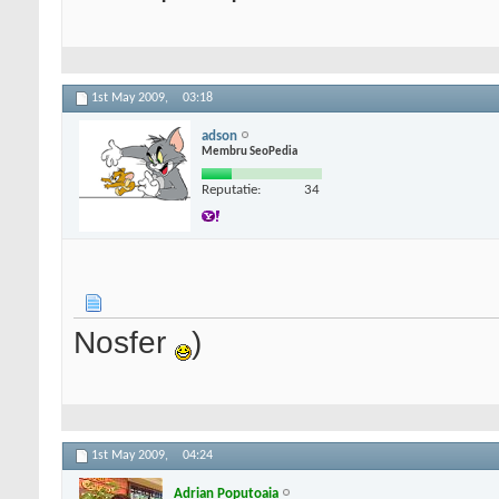
1st May 2009,
03:18
adson
Membru SeoPedia
Reputatie:
34
Nosfer
)
1st May 2009,
04:24
Adrian Poputoaia