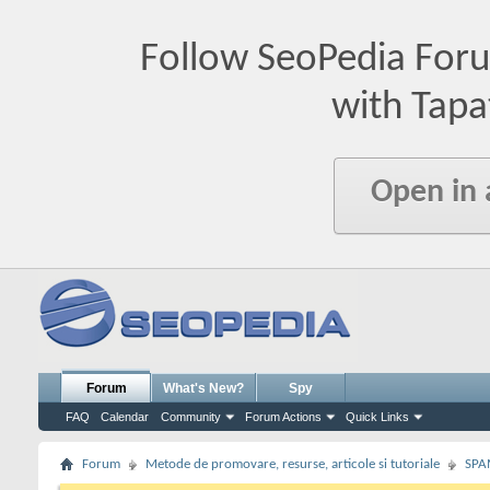
Follow SeoPedia For
with Tapa
Open in
Forum
What's New?
Spy
FAQ
Calendar
Community
Forum Actions
Quick Links
Forum
Metode de promovare, resurse, articole si tutoriale
SPA