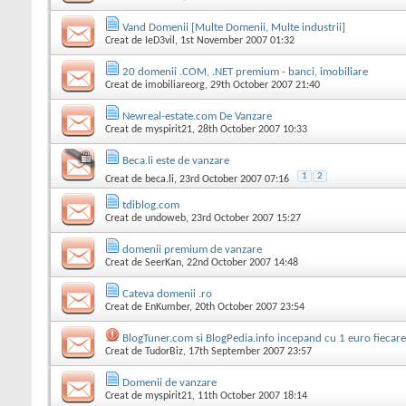
Vand Domenii [Multe Domenii, Multe industrii]
Creat de
IeD3vil
, 1st November 2007 01:32
20 domenii .COM, .NET premium - banci, imobiliare
Creat de
imobiliareorg
, 29th October 2007 21:40
Newreal-estate.com De Vanzare
Creat de
myspirit21
, 28th October 2007 10:33
Beca.li este de vanzare
1
2
Creat de
beca.li
, 23rd October 2007 07:16
tdiblog.com
Creat de
undoweb
, 23rd October 2007 15:27
domenii premium de vanzare
Creat de
SeerKan
, 22nd October 2007 14:48
Cateva domenii .ro
Creat de
EnKumber
, 20th October 2007 23:54
BlogTuner.com si BlogPedia.info incepand cu 1 euro fiecare
Creat de
TudorBiz
, 17th September 2007 23:57
Domenii de vanzare
Creat de
myspirit21
, 11th October 2007 18:14