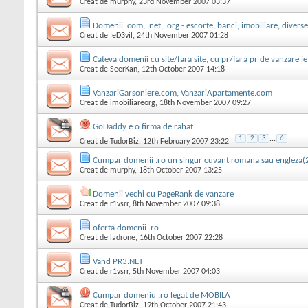
Creat de
murphy
, 23rd November 2007 03:37
Domenii .com, .net, .org - escorte, banci, imobiliare, diverse
Creat de
IeD3vil
, 24th November 2007 01:28
Cateva domenii cu site/fara site, cu pr/fara pr de vanzare ie
Creat de
SeerKan
, 12th October 2007 14:18
VanzariGarsoniere.com, VanzariApartamente.com
Creat de
imobiliareorg
, 18th November 2007 09:27
GoDaddy e o firma de rahat
1
2
3
...
6
Creat de
TudorBiz
, 12th February 2007 23:22
Cumpar domenii .ro un singur cuvant romana sau engleza(2-
Creat de
murphy
, 18th October 2007 13:25
Domenii vechi cu PageRank de vanzare
Creat de
r1vsrr
, 8th November 2007 09:38
oferta domenii .ro
Creat de
ladrone
, 16th October 2007 22:28
Vand PR3.NET
Creat de
r1vsrr
, 5th November 2007 04:03
Cumpar domeniu .ro legat de MOBILA
Creat de
TudorBiz
, 19th October 2007 21:43