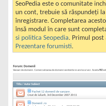
SeoPedia este o comunitate inc
un cont, trebuie să răspundeți la
înregistrare. Completarea acesto
însă modul în care sunt completa
si politica Seopedia
. Primul post 
Prezentare forumisti
.
Forum:
Domenii
Vanzari de domenii. Comercializarea de domenii existente isi are locul aici. Acesta
NU
est
Titlu
/
Autor Subiect
Pachet 12 domenii de vanzare .
Creat de
iulianh
, 3rd December 2007 20:11
Domenii .ro