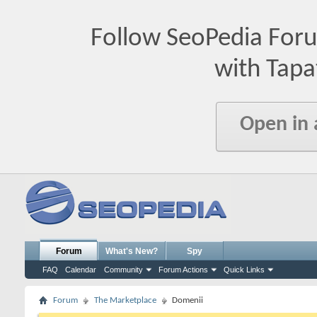
Follow SeoPedia For
with Tapa
Open in
Forum
What's New?
Spy
FAQ
Calendar
Community
Forum Actions
Quick Links
Forum
The Marketplace
Domenii