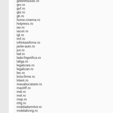
greenhouses.ro
gro.ro
gsf.ro
gte.ro
gti.ro
home-cinema.ro
hotpress.ro
iav.ro
iazuri.ro
igt.ro
imf.ro
infiintarefirme.ro
jante-auto.ro
juv.ro
lad.ro
lada-frigorifica.ro
laliga.ro
legalizare.ro
legalizari.ro
les.ro
lista-firme.ro
loterii.ro
masabucatarie.ro
mastiff.ro
mdi.ro
mel.ro
mep.ro
mfg.ro
mobiladormitor.ro
mobilaliving.ro