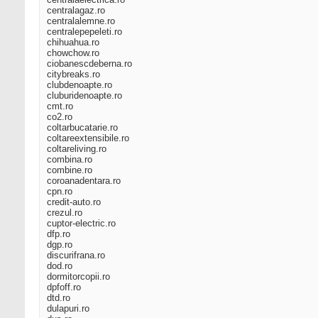
centralagaz.ro
centralalemne.ro
centralepepeleti.ro
chihuahua.ro
chowchow.ro
ciobanescdeberna.ro
citybreaks.ro
clubdenoapte.ro
cluburidenoapte.ro
cmt.ro
co2.ro
coltarbucatarie.ro
coltareextensibile.ro
coltareliving.ro
combina.ro
combine.ro
coroanadentara.ro
cpn.ro
credit-auto.ro
crezul.ro
cuptor-electric.ro
dfp.ro
dgp.ro
discurifrana.ro
dod.ro
dormitorcopii.ro
dpfoff.ro
dtd.ro
dulapuri.ro