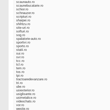
scaunauto.ro
scaunebucatarie.ro
schior.ro
schnauzer.ro
scripturi.ro
sharpei.ro
shihtzu.ro
site-uri.ro
softuri.ro
sog.ro
spalatorie-auto.ro
sportivi.ro
sporto.ro
statii.ro
sui.ro
svr.ro
tcc.ro
tcl.ro
tem.ro
tos.ro
tpi.ro
tractoaredevanzare.ro
tri.ro
ube.ro
usiexterior.ro
usiglisante.ro
usimetalice.ro
videochats.ro
vor.ro
westie.ro