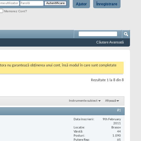
Ajutor
Înregistrare
Memorez Cont?
Căutare Avansată
cestora nu garantează obținerea unui cont, însă modul în care sunt completate
Rezultate 1 la 8 din 8
Instrumente subiect
Afișează
#1
Data înscrierii
9th February
2011
Locaţie
Brasov
Vârstă
44
Posturi
1.090
Putere Rep
65