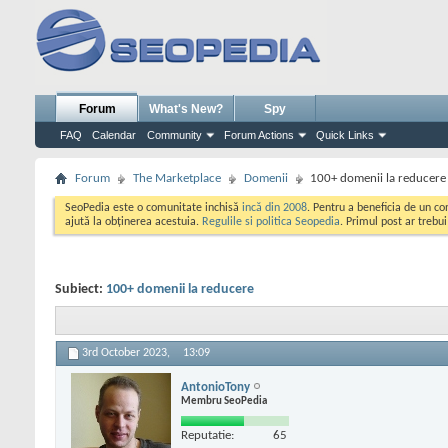
Forum
What's New?
Spy
FAQ
Calendar
Community
Forum Actions
Quick Links
Forum
The Marketplace
Domenii
100+ domenii la reducere
SeoPedia este o comunitate inchisă
incă din 2008
. Pentru a beneficia de un c
ajută la obținerea acestuia.
Regulile si politica Seopedia
. Primul post ar trebu
Subiect:
100+ domenii la reducere
3rd October 2023,
13:09
AntonioTony
Membru SeoPedia
Reputatie:
65