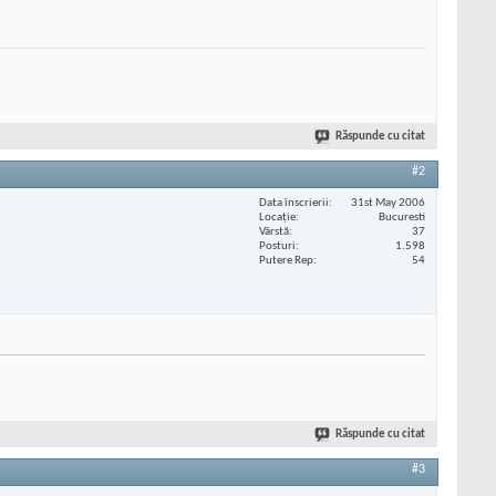
Răspunde cu citat
#2
Data înscrierii
31st May 2006
Locaţie
Bucuresti
Vârstă
37
Posturi
1.598
Putere Rep
54
Răspunde cu citat
#3