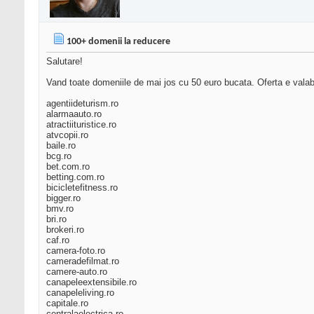
100+ domenii la reducere
Salutare!
Vand toate domeniile de mai jos cu 50 euro bucata. Oferta e valab
agentiideturism.ro
alarmaauto.ro
atractiituristice.ro
atvcopii.ro
baile.ro
bcg.ro
bet.com.ro
betting.com.ro
bicicletefitness.ro
bigger.ro
bmv.ro
bri.ro
brokeri.ro
caf.ro
camera-foto.ro
cameradefilmat.ro
camere-auto.ro
canapeleextensibile.ro
canapeleliving.ro
capitale.ro
centralaelectrica.ro