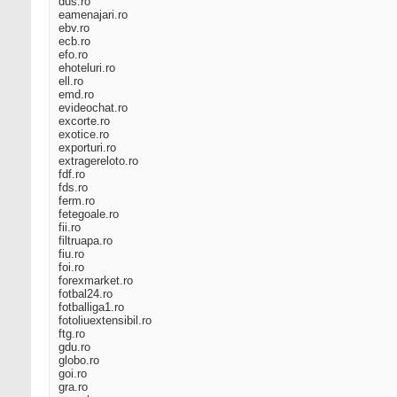
dus.ro
eamenajari.ro
ebv.ro
ecb.ro
efo.ro
ehoteluri.ro
ell.ro
emd.ro
evideochat.ro
excorte.ro
exotice.ro
exporturi.ro
extragereloto.ro
fdf.ro
fds.ro
ferm.ro
fetegoale.ro
fii.ro
filtruapa.ro
fiu.ro
foi.ro
forexmarket.ro
fotbal24.ro
fotballiga1.ro
fotoliuextensibil.ro
ftg.ro
gdu.ro
globo.ro
goi.ro
gra.ro