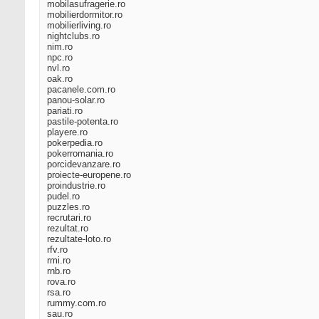
mobilasufragerie.ro
mobilierdormitor.ro
mobilierliving.ro
nightclubs.ro
nim.ro
npc.ro
nvl.ro
oak.ro
pacanele.com.ro
panou-solar.ro
pariati.ro
pastile-potenta.ro
playere.ro
pokerpedia.ro
pokerromania.ro
porcidevanzare.ro
proiecte-europene.ro
proindustrie.ro
pudel.ro
puzzles.ro
recrutari.ro
rezultat.ro
rezultate-loto.ro
rfv.ro
rmi.ro
rnb.ro
rova.ro
rsa.ro
rummy.com.ro
sau.ro