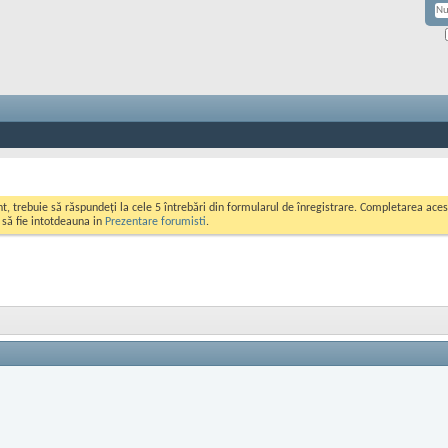
ont, trebuie să răspundeți la cele 5 întrebări din formularul de înregistrare. Completarea a
i să fie intotdeauna in
Prezentare forumisti
.