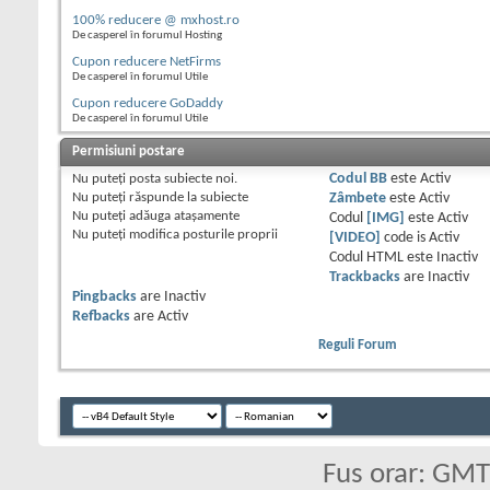
100% reducere @ mxhost.ro
De casperel în forumul Hosting
Cupon reducere NetFirms
De casperel în forumul Utile
Cupon reducere GoDaddy
De casperel în forumul Utile
Permisiuni postare
Nu puteţi
posta subiecte noi.
Codul BB
este
Activ
Nu puteţi
răspunde la subiecte
Zâmbete
este
Activ
Nu puteţi
adăuga ataşamente
Codul
[IMG]
este
Activ
Nu puteţi
modifica posturile proprii
[VIDEO]
code is
Activ
Codul HTML este
Inactiv
Trackbacks
are
Inactiv
Pingbacks
are
Inactiv
Refbacks
are
Activ
Reguli Forum
Fus orar: GM