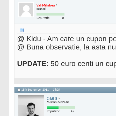
Vali Mihalcea
Banned
Reputatie:
0
@ Kidu - Am cate un cupon pe
@ Buna observatie, la asta n
UPDATE
: 50 euro centi un cu
15th September 2011,
18:25
Cristi G
Membru SeoPedia
Reputatie:
49