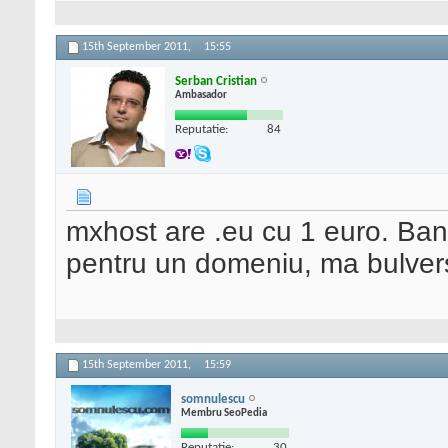
15th September 2011,
15:55
Serban Cristian
Ambasador
Reputatie:
84
mxhost are .eu cu 1 euro. Ba
pentru un domeniu, ma bulvers
15th September 2011,
15:59
somnulescu
Membru SeoPedia
Reputatie:
30