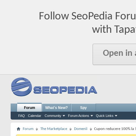
Follow SeoPedia For
with Tapa
Open in
Forum
What's New?
Spy
FAQ
Calendar
Community
Forum Actions
Quick Links
Forum
The Marketplace
Domenii
Cupon reducere 100% la 1