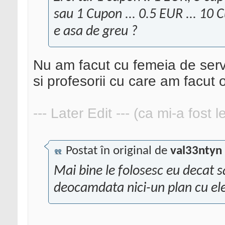
sau 1 Cupon ... 0.5 EUR ... 10 C
e asa de greu ?
Nu am facut cu femeia de servi
si profesorii cu care am facut 
--- Later Edit --- (ca mi-a fost 
Postat în original de
val33ntyn
Mai bine le folosesc eu decat s
deocamdata nici-un plan cu ele 