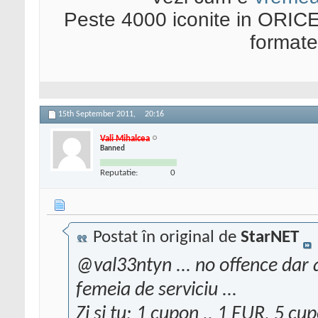
Peste 4000 iconite in ORICE
format
15th September 2011,
20:16
Vali Mihalcea
Banned
Reputatie:
0
Postat în original de
StarNET
@val33ntyn ... no offence dar
femeia de serviciu ...
Zi si tu: 1 cupon .. 1 EUR, 5 c