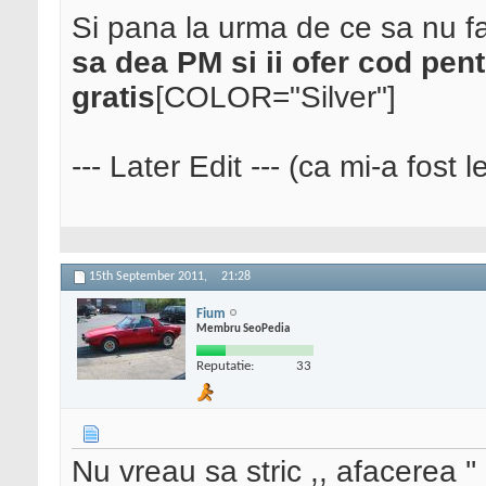
Si pana la urma de ce sa nu f
sa dea PM si ii ofer cod pe
gratis
[COLOR="Silver"]
--- Later Edit --- (ca mi-a fost 
15th September 2011,
21:28
Fium
Membru SeoPedia
Reputatie:
33
Nu vreau sa stric ,, afacerea ''