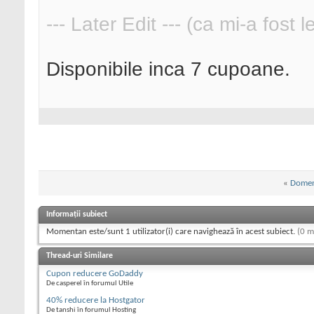
--- Later Edit --- (ca mi-a fost 
Disponibile inca 7 cupoane.
«
Domen
Informații subiect
Momentan este/sunt 1 utilizator(i) care navighează în acest subiect.
(0 m
Thread-uri Similare
Cupon reducere GoDaddy
De casperel în forumul Utile
40% reducere la Hostgator
De tanshi în forumul Hosting