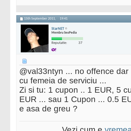
15th September 2011,
19:41
StarNET
Membru SeoPedia
Reputatie:
37
@val33ntyn ... no offence dar
cu femeia de serviciu ...
Zi si tu: 1 cupon .. 1 EUR, 5
EUR ... sau 1 Cupon ... 0.5 EU
e asa de greu ?
Vezi cum e
vreme