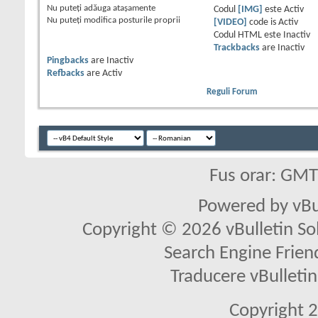
Nu puteţi
adăuga ataşamente
Codul
[IMG]
este
Activ
Nu puteţi
modifica posturile proprii
[VIDEO]
code is
Activ
Codul HTML este
Inactiv
Trackbacks
are
Inactiv
Pingbacks
are
Inactiv
Refbacks
are
Activ
Reguli Forum
Fus orar: GM
Powered by vBu
Copyright © 2026 vBulletin Solu
Search Engine Frien
Traducere vBullet
Copyright 