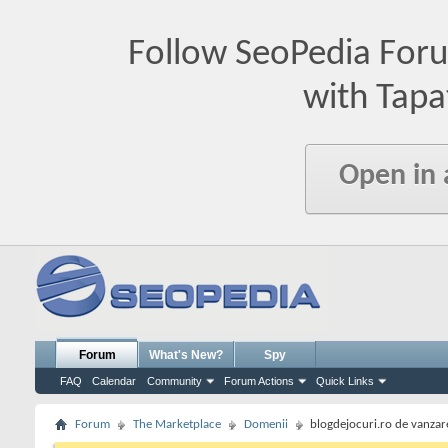
Follow SeoPedia For
with Tapa
Open in
Forum
What's New?
Spy
FAQ
Calendar
Community
Forum Actions
Quick Links
Forum
The Marketplace
Domenii
blogdejocuri.ro de vanzar