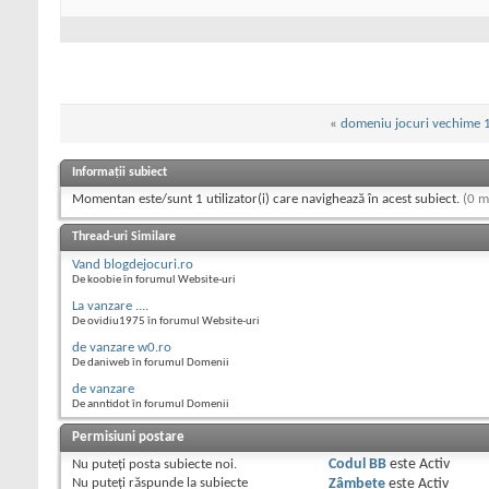
«
domeniu jocuri vechime 1
Informații subiect
Momentan este/sunt 1 utilizator(i) care navighează în acest subiect.
(0 m
Thread-uri Similare
Vand blogdejocuri.ro
De koobie în forumul Website-uri
La vanzare ....
De ovidiu1975 în forumul Website-uri
de vanzare w0.ro
De daniweb în forumul Domenii
de vanzare
De anntidot în forumul Domenii
Permisiuni postare
Nu puteţi
posta subiecte noi.
Codul BB
este
Activ
Nu puteţi
răspunde la subiecte
Zâmbete
este
Activ