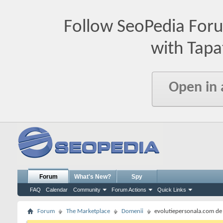
Follow SeoPedia For
with Tapa
Open in
Forum
What's New?
Spy
FAQ
Calendar
Community
Forum Actions
Quick Links
Forum
The Marketplace
Domenii
evolutiepersonala.com de