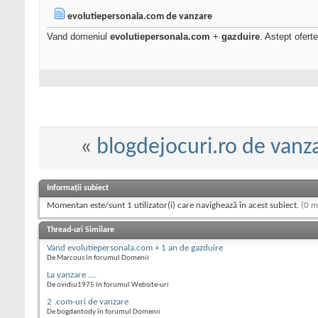
evolutiepersonala.com de vanzare
Vand domeniul
evolutiepersonala.com
+
gazduire
. Astept ofert
«
blogdejocuri.ro de vanz
Informații subiect
Momentan este/sunt 1 utilizator(i) care navighează în acest subiect.
(0 m
Thread-uri Similare
Vand evolutiepersonala.com + 1 an de gazduire
De Marcous în forumul Domenii
La vanzare ....
De ovidiu1975 în forumul Website-uri
2 .com-uri de vanzare
De bogdantody în forumul Domenii