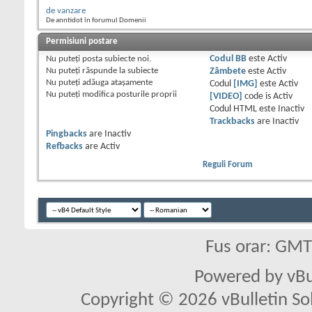
de vanzare
De anntidot în forumul Domenii
Permisiuni postare
Nu puteţi
posta subiecte noi.
Codul BB
este
Activ
Nu puteţi
răspunde la subiecte
Zâmbete
este
Activ
Nu puteţi
adăuga ataşamente
Codul
[IMG]
este
Activ
Nu puteţi
modifica posturile proprii
[VIDEO]
code is
Activ
Codul HTML este
Inactiv
Trackbacks
are
Inactiv
Pingbacks
are
Inactiv
Refbacks
are
Activ
Reguli Forum
Fus orar: GM
Powered by vBu
Copyright © 2026 vBulletin Solu