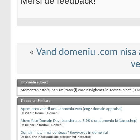
Mersi de feedback!
«
Vand domeniu .com nisa 
v
Informații subiect
Momentan este/sunt 1 utilizator(i) care navighează în acest subiect.
(0 m
Thread-uri Similare
Aprecierea valorii unui domeniu web (eng.: domain appraisal)
De iSKY în forumul Domenii
Move Your Domain Day (transfera cu 3.98 $ un domeniu la Namechep)
De IulianC în forumul Domenii
Domain match mai conteaza? (keywords in domeniu)
De RedJohn în forumul Subiecte pentru incepatori