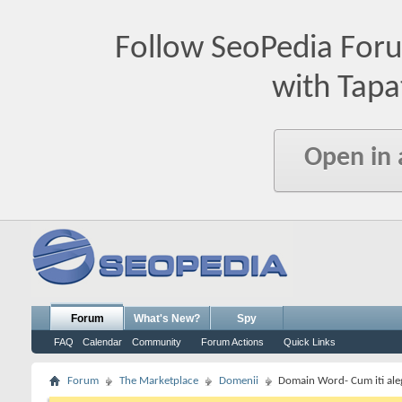
Follow SeoPedia For
with Tapa
Open in
Forum
What's New?
Spy
FAQ
Calendar
Community
Forum Actions
Quick Links
Forum
The Marketplace
Domenii
Domain Word- Cum iti ale