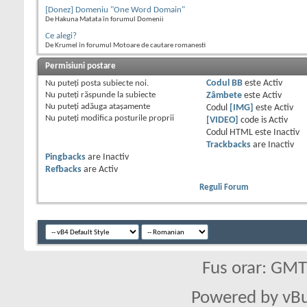
[Donez] Domeniu "One Word Domain"
De Hakuna Matata în forumul Domenii
Ce alegi?
De Krumel în forumul Motoare de cautare romanesti
Permisiuni postare
Nu puteţi
posta subiecte noi.
Codul BB
este
Activ
Nu puteţi
răspunde la subiecte
Zâmbete
este
Activ
Nu puteţi
adăuga ataşamente
Codul
[IMG]
este
Activ
Nu puteţi
modifica posturile proprii
[VIDEO]
code is
Activ
Codul HTML este
Inactiv
Trackbacks
are
Inactiv
Pingbacks
are
Inactiv
Refbacks
are
Activ
Reguli Forum
Fus orar: GM
Powered by vBu