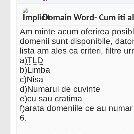
Domain Word- Cum iti a
Am minte acum oferirea posibli
domenii sunt disponibile, dato
lista am ales ca criteri, filtre u
a)
TLD
b)Limba
c)Nisa
d)Numarul de cuvinte
e)cu sau cratima
f)arata domeniile ce au numar
6.