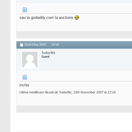
sau la godaddy.com la auctions
22nd May 2007,
14:50
TudorBiz
Guest
inchis
Ultima modificare făcută de TudorBiz; 15th November 2007 la
13:16
.