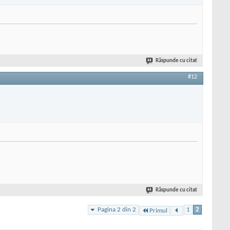
Răspunde cu citat
#12
Răspunde cu citat
Pagina 2 din 2
1
2
Primul