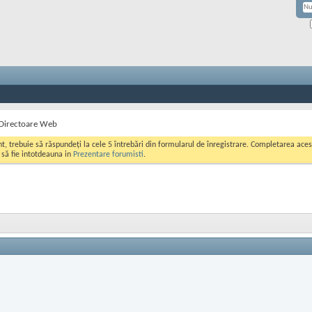
 Directoare Web
ont, trebuie să răspundeți la cele 5 întrebări din formularul de înregistrare. Completarea a
i să fie intotdeauna in
Prezentare forumisti
.