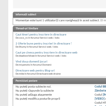
Informații subiect
Momentan este/sunt 1 utilizator(i) care navighează în acest subiect.
(0 m
Thread-uri Similare
Caut tineri pentru inscriere in directoare
De coco_ro în forumul Servicii web / Jobs
2 Oferte bune pentru inscrieri in directoare !
De Shumy în forumul Servicii web / Jobs
Caut pe cineva pentru inscriere in directoare web
De deadworldisee în forumul Servicii web / Jobs
Vind doua domenii jocuri
De miyamoto în forumul Domenii
Directoare web pentru Blog-uri
De mike în forumul Directoare web straine
Permisiuni postare
Nu puteţi
posta subiecte noi.
Codul B
Nu puteţi
răspunde la subiecte
Zâmbet
Nu puteţi
adăuga ataşamente
Codul
[I
Nu puteţi
modifica posturile proprii
[VIDEO]
Codul H