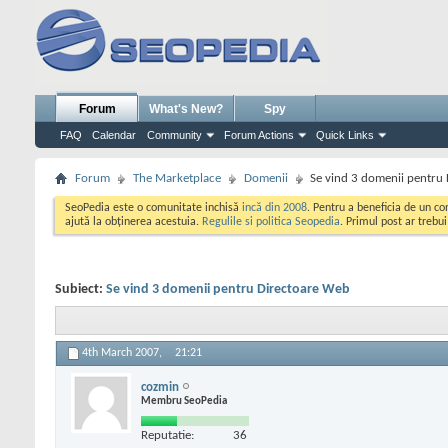
Forum
What's New?
Spy
FAQ
Calendar
Community
Forum Actions
Quick Links
Forum
The Marketplace
Domenii
Se vind 3 domenii pentru
SeoPedia este o comunitate inchisă
incă din 2008
. Pentru a beneficia de un c
ajută la obținerea acestuia.
Regulile si politica Seopedia
. Primul post ar trebu
Subiect:
Se vind 3 domenii pentru Directoare Web
4th March 2007,
21:21
cozmin
Membru SeoPedia
Reputatie:
36