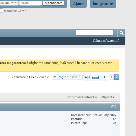
Ajutor
Înregistrare
Memorez Cont?
Căutare Avansată
cestora nu garantează obținerea unui cont, însă modul în care sunt completate
Pagina 2 din 2
1
2
Rezultate 11 la 12 din 12
Primul
Instrumente subiect
Afișează
#11
Data înscrierii
1st January 2007
Posturi
64
Putere Rep
36