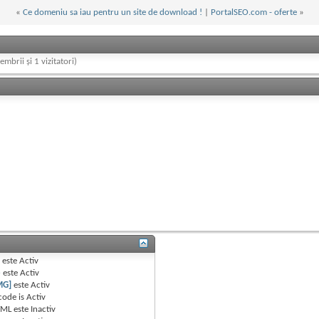
«
Ce domeniu sa iau pentru un site de download !
|
PortalSEO.com - oferte
»
embrii și 1 vizitatori)
B
este
Activ
e
este
Activ
MG]
este
Activ
code is
Activ
TML este
Inactiv