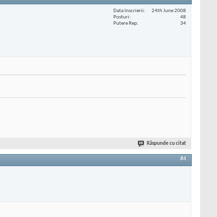
Data înscrierii
24th June 2008
Posturi
48
Putere Rep
34
Răspunde cu citat
#4