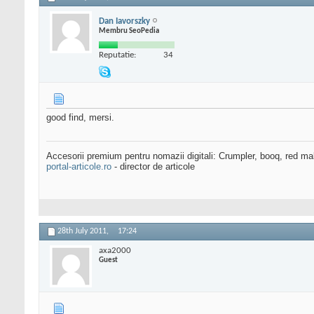
Dan Iavorszky
Membru SeoPedia
Reputatie:
34
good find, mersi.
Accesorii premium pentru nomazii digitali: Crumpler, booq, red ma
portal-articole.ro
- director de articole
28th July 2011,
17:24
axa2000
Guest