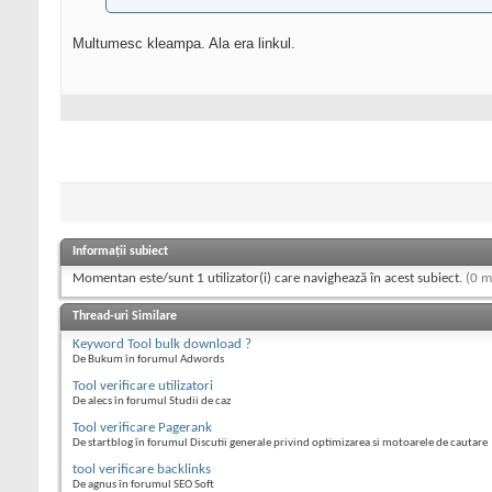
Multumesc kleampa. Ala era linkul.
Informații subiect
Momentan este/sunt 1 utilizator(i) care navighează în acest subiect.
(0 m
Thread-uri Similare
Keyword Tool bulk download ?
De Bukum în forumul Adwords
Tool verificare utilizatori
De alecs în forumul Studii de caz
Tool verificare Pagerank
De startblog în forumul Discutii generale privind optimizarea si motoarele de cautare
tool verificare backlinks
De agnus în forumul SEO Soft