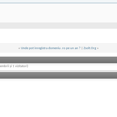
«
Unde pot inregistra domeniu .ro pe un an ?
|
Zsolt.Org
»
embrii și 1 vizitatori)