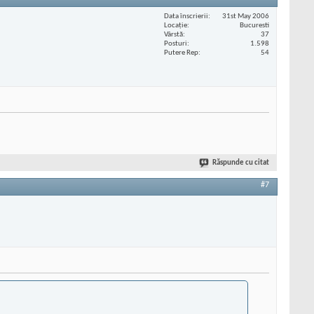
Data înscrierii
31st May 2006
Locaţie
Bucuresti
Vârstă
37
Posturi
1.598
Putere Rep
54
Răspunde cu citat
#7