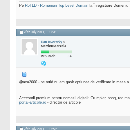
Pe
RoTLD - Romanian Top Level Domain
la Înregistrare Domeniu
28th July 2011,
17:31
Dan Iavorszky
Membru SeoPedia
Reputatie:
34
@axa2000 - pe rotld nu am gasit optiunea de verificare in masa a 
Accesorii premium pentru nomazii digitali: Crumpler, booq, red ma
portal-articole.ro
- director de articole
28th July 2011,
17:59