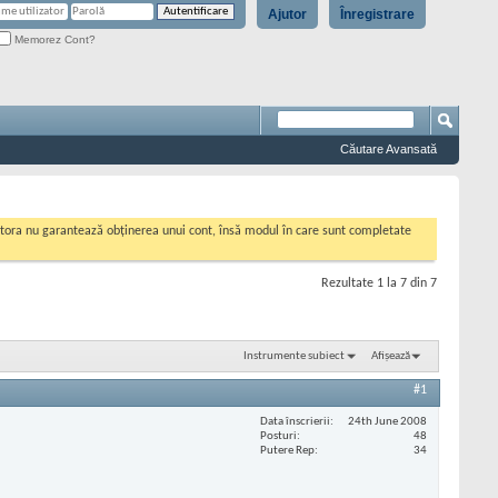
Ajutor
Înregistrare
Memorez Cont?
Căutare Avansată
cestora nu garantează obținerea unui cont, însă modul în care sunt completate
Rezultate 1 la 7 din 7
Instrumente subiect
Afișează
#1
Data înscrierii
24th June 2008
Posturi
48
Putere Rep
34