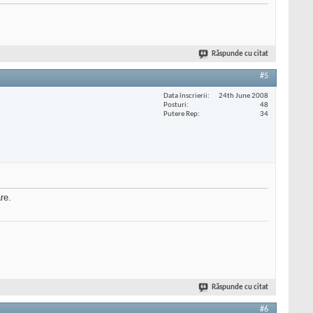
Răspunde cu citat
#5
Data înscrierii
24th June 2008
Posturi
48
Putere Rep
34
re.
Răspunde cu citat
#6