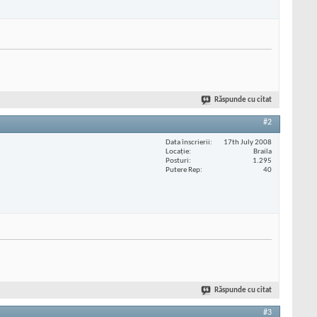
Răspunde cu citat
#2
Data înscrierii
17th July 2008
Locaţie
Braila
Posturi
1.295
Putere Rep
40
Răspunde cu citat
#3