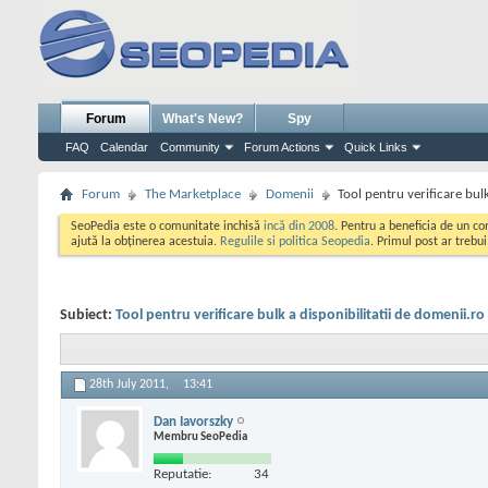
Forum
What's New?
Spy
FAQ
Calendar
Community
Forum Actions
Quick Links
Forum
The Marketplace
Domenii
Tool pentru verificare bulk
SeoPedia este o comunitate inchisă
incă din 2008
. Pentru a beneficia de un c
ajută la obținerea acestuia.
Regulile si politica Seopedia
. Primul post ar trebu
Subiect:
Tool pentru verificare bulk a disponibilitatii de domenii.ro
28th July 2011,
13:41
Dan Iavorszky
Membru SeoPedia
Reputatie:
34