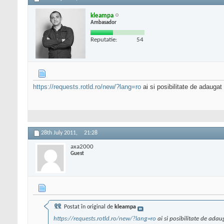
kleampa
Ambasador
Reputatie:
54
https://requests.rotld.ro/new/?lang=ro
ai si posibilitate de adaugat
28th July 2011,
21:28
axa2000
Guest
Postat în original de
kleampa
https://requests.rotld.ro/new/?lang=ro
ai si posibilitate de ada