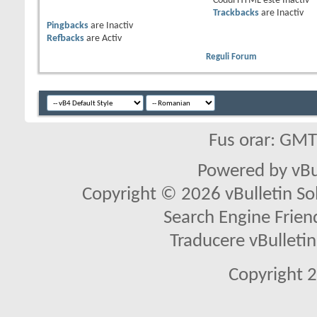
Codul HTML este
Inactiv
Trackbacks
are
Inactiv
Pingbacks
are
Inactiv
Refbacks
are
Activ
Reguli Forum
Fus orar: GM
Powered by vBu
Copyright © 2026 vBulletin Solu
Search Engine Frien
Traducere vBullet
Copyright 