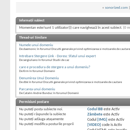
«
sonorized.com
Informații subiect
Momentan este/sunt 1 utilizator(i) care navighează în acest subiect.
(0 m
Thread-uri Similare
Numele unui domeniu
De daemonic în forumul Discutii generale privind optimizarea si motoarele de cautare
Intrebare Stergere Link - Doresc Sfatul unui expert
De sergiuliano în forumul Studii de caz
care e procedura de stergere a unui domeniu?
De Krm în forumul Domenii
Denumirea Unui Domeniu
De dbk în forumul Discutii generale privind optimizarea si motoarele de cautare
Parcarea unui domeniu
De Catalin Andrei Bunduc în forumul Domenii
Permisiuni postare
Nu puteţi
posta subiecte noi.
Codul BB
este
Activ
Nu puteţi
răspunde la subiecte
Zâmbete
este
Activ
Nu puteţi
adăuga ataşamente
Codul
[IMG]
este
Activ
Nu puteţi
modifica posturile proprii
[VIDEO]
code is
Activ