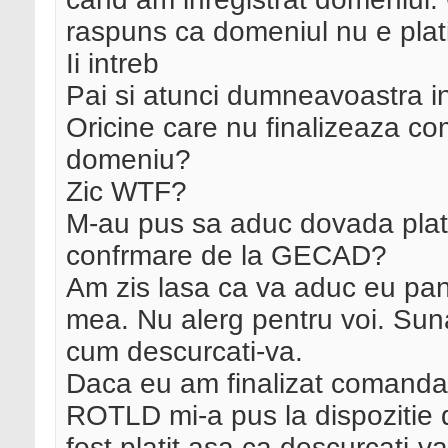
raspuns ca domeniul nu e plati
Ii intreb
Pai si atunci dumneavoastra in
Oricine care nu finalizeaza c
domeniu?
Zic WTF?
M-au pus sa aduc dovada platii
confrmare de la GECAD?
Am zis lasa ca va aduc eu pan
mea. Nu alerg pentru voi. Suna
cum descurcati-va.
Daca eu am finalizat comanda 
ROTLD mi-a pus la dispozitie
fost platit asa ca descurcati-va