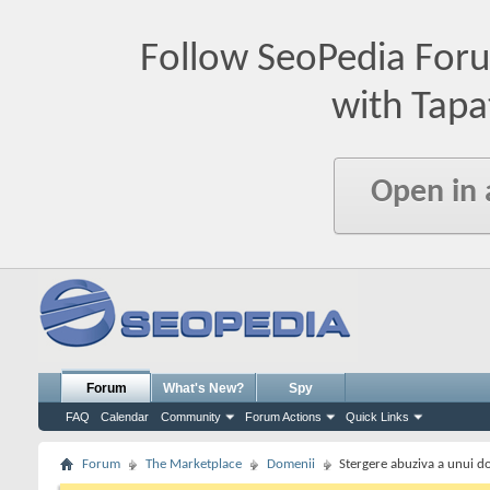
Follow SeoPedia For
with Tapa
Open in
Forum
What's New?
Spy
FAQ
Calendar
Community
Forum Actions
Quick Links
Forum
The Marketplace
Domenii
Stergere abuziva a unui d