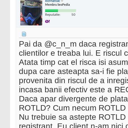
RoManiac
Membru SeoPedia
Reputatie:
50
Pai da @c_n_m daca registran
clientilor e treaba lui. E riscul
Atata timp cat el risca isi a
dupa care asteapta sa-i fie pl
provenita din riscul de a inreg
incasa banii efectiv este a
Daca apar divergente de plat
ROTLD? Cum necum ROTLD trebu
Nu trebuie sa astepte ROTLD c
registrant. Eu client n-am nici