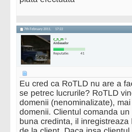
7th February 2011,
17:22
c_n_m
Ambasador
Reputatie:
41
Eu cred ca RoTLD nu are a fac
se petrec lucrurile? RoTLD vin
domenii (nenominalizate), mai 
domenii. Clientul comanda un d
buna credinta, il inregistreaz
de la client. Daca insa clientul