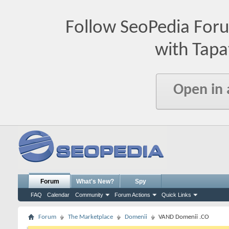
Follow SeoPedia For
with Tapa
Open in
Forum
What's New?
Spy
FAQ
Calendar
Community
Forum Actions
Quick Links
Forum
The Marketplace
Domenii
VAND Domenii .CO