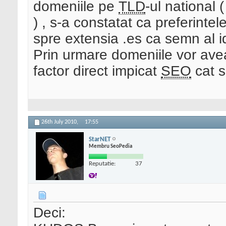
domeniile pe
TLD
-ul national
) , s-a constatat ca preferinte
spre extensia .es ca semn al id
Prin urmare domeniile vor avea 
factor direct impicat
SEO
cat si
26th July 2010,
17:55
StarNET
Membru SeoPedia
Reputatie:
37
Deci: