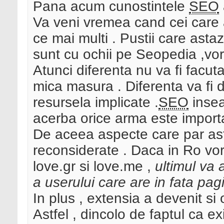
Pana acum cunostintele
SEO
Va veni vremea cand cei care
ce mai multi . Pustii care astaz
sunt cu ochii pe Seopedia ,vo
Atunci diferenta nu va fi facut
mica masura . Diferenta va fi d
resursela implicate .
SEO
insea
acerba orice arma este import
De aceea aspecte care par ast
reconsiderate . Daca in Ro vor 
love.gr si love.me ,
ultimul va 
a userului care are in fata pa
In plus , extensia a devenit si 
Astfel , dincolo de faptul ca ex