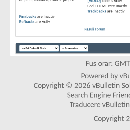
Nu puteţi
modifica posturile proprii
[VIDEO]
code is
Activ
Codul HTML este
Inactiv
Trackbacks
are
Inactiv
Pingbacks
are
Inactiv
Refbacks
are
Activ
Reguli Forum
Fus orar: GM
Powered by vBu
Copyright © 2026 vBulletin Solu
Search Engine Frien
Traducere vBullet
Copyright 