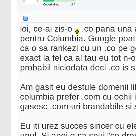
Reputatie:
37
ioi, ce-ai zis-o
.co pana una a
pentru Columbia. Google poate
ca o sa rankezi cu un .co pe
exact la fel ca al tau eu tot n-
probabil niciodata deci .co is s
Am gasit eu destule domenii l
columbia prefer .com cu ochii i
gasesc .com-uri brandabile si 
Eu iti urez succes sincer cu ele
unul. Si apoi o sa spui "ce dre