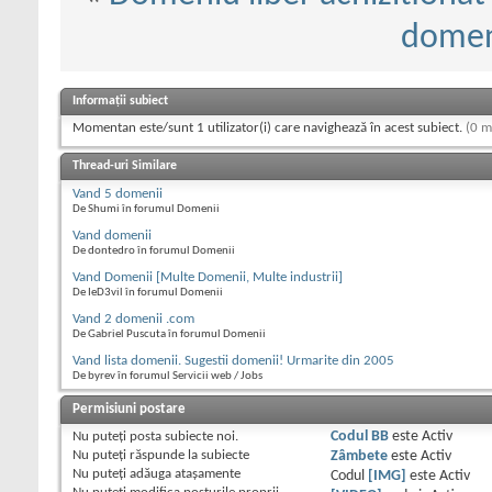
domen
Informații subiect
Momentan este/sunt 1 utilizator(i) care navighează în acest subiect.
(0 m
Thread-uri Similare
Vand 5 domenii
De Shumi în forumul Domenii
Vand domenii
De dontedro în forumul Domenii
Vand Domenii [Multe Domenii, Multe industrii]
De IeD3vil în forumul Domenii
Vand 2 domenii .com
De Gabriel Puscuta în forumul Domenii
Vand lista domenii. Sugestii domenii! Urmarite din 2005
De byrev în forumul Servicii web / Jobs
Permisiuni postare
Nu puteţi
posta subiecte noi.
Codul BB
este
Activ
Nu puteţi
răspunde la subiecte
Zâmbete
este
Activ
Nu puteţi
adăuga ataşamente
Codul
[IMG]
este
Activ