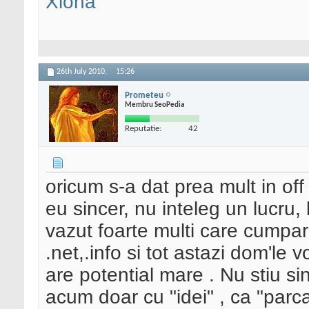
Xiona
26th July 2010,
15:26
Prometeu
Membru SeoPedia
Reputatie:
42
oricum s-a dat prea mult in off 
eu sincer, nu inteleg un lucru,
vazut foarte multi care cumpar
.net,.info si tot astazi dom'le
are potential mare . Nu stiu s
acum doar cu "idei" , ca "parca