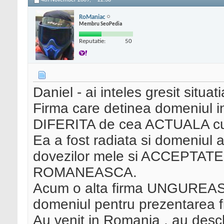
4th November 2009,
22:38
RoManiac
Membru SeoPedia
Reputatie:
50
Daniel - ai inteles gresit situati
Firma care detinea domeniul in
DIFERITA de cea ACTUALA cu c
Ea a fost radiata si domeniul 
dovezilor mele si ACCEPTATE
ROMANEASCA.
Acum o alta firma UNGUREAS
domeniul pentru prezentarea f
Au venit in Romania , au desc