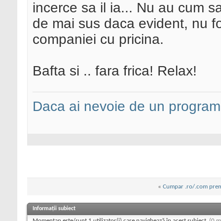
incerce sa il ia... Nu au cum
de mai sus daca evident, nu fol
companiei cu pricina.
Bafta si .. fara frica! Relax!
Daca ai nevoie de un programa
«
Cumpar .ro/.com pre
Informații subiect
Momentan este/sunt 1 utilizator(i) care navighează în acest subiect.
(0 m