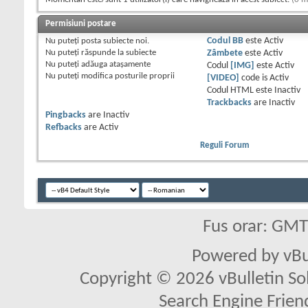
Permisiuni postare
Nu puteţi
posta subiecte noi.
Codul BB
este
Activ
Nu puteţi
răspunde la subiecte
Zâmbete
este
Activ
Nu puteţi
adăuga ataşamente
Codul
[IMG]
este
Activ
Nu puteţi
modifica posturile proprii
[VIDEO]
code is
Activ
Codul HTML este
Inactiv
Trackbacks
are
Inactiv
Pingbacks
are
Inactiv
Refbacks
are
Activ
Reguli Forum
Fus orar: GM
Powered by vBu
Copyright © 2026 vBulletin Solu
Search Engine Frien