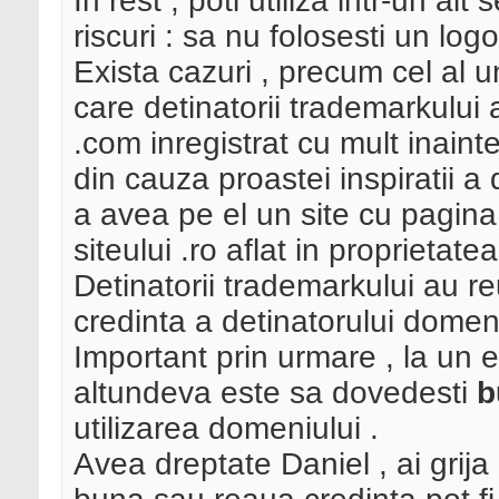
In rest , poti utiliza intr-un alt
riscuri : sa nu folosesti un lo
Exista cazuri , precum cel al 
care detinatorii trademarkului
.com inregistrat cu mult inaint
din cauza proastei inspiratii a 
a avea pe el un site cu pagi
siteului .ro aflat in proprietate
Detinatorii trademarkului au 
credinta a detinatorului domeniu
Important prin urmare , la un e
altundeva este sa dovedesti
b
utilizarea domeniului .
Avea dreptate Daniel , ai grija