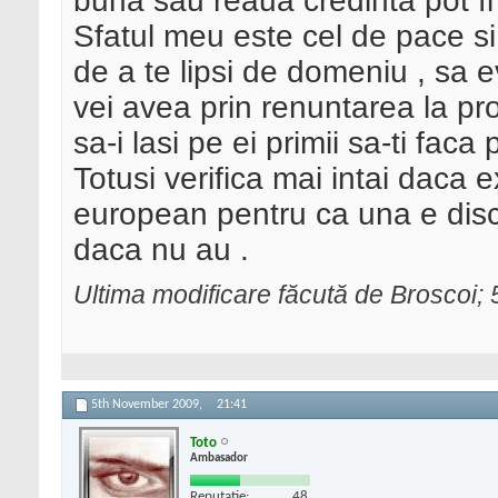
buna sau reaua credinta pot fi p
Sfatul meu este cel de pace si n
de a te lipsi de domeniu , sa e
vei avea prin renuntarea la pr
sa-i lasi pe ei primii sa-ti faca
Totusi verifica mai intai daca
european pentru ca una e disc
daca nu au .
Ultima modificare făcută de Broscoi
5th November 2009,
21:41
Toto
Ambasador
Reputatie:
48