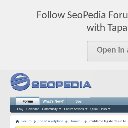
Follow SeoPedia For
with Tapa
Open in
Forum
What's New?
Spy
FAQ
Calendar
Community
Forum Actions
Quick Links
Forum
The Marketplace
Domenii
Probleme legate de un Nu