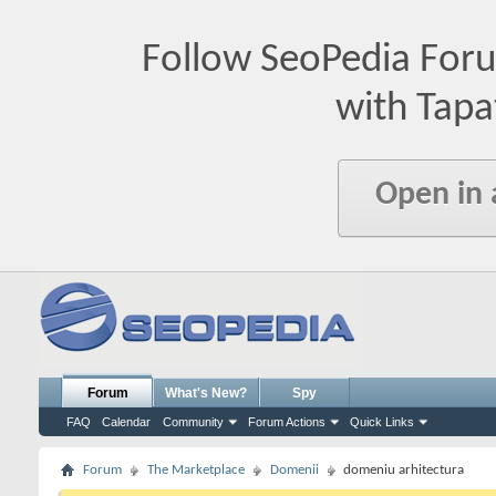
Follow SeoPedia For
with Tapa
Open in
Forum
What's New?
Spy
FAQ
Calendar
Community
Forum Actions
Quick Links
Forum
The Marketplace
Domenii
domeniu arhitectura