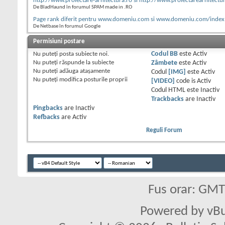
http://www.proiectare-arhitectura.ro si http://www.proiectarearhitectu
De BladHaund în forumul SPAM made in .RO
Page rank diferit pentru www.domeniu.com si www.domeniu.com/index
De Netbase în forumul Google
Permisiuni postare
Nu puteţi
posta subiecte noi.
Codul BB
este
Activ
Nu puteţi
răspunde la subiecte
Zâmbete
este
Activ
Nu puteţi
adăuga ataşamente
Codul
[IMG]
este
Activ
Nu puteţi
modifica posturile proprii
[VIDEO]
code is
Activ
Codul HTML este
Inactiv
Trackbacks
are
Inactiv
Pingbacks
are
Inactiv
Refbacks
are
Activ
Reguli Forum
Fus orar: GM
Powered by vBu