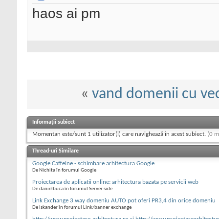
haos ai pm
«
vand domenii cu ve
Informații subiect
Momentan este/sunt 1 utilizator(i) care navighează în acest subiect.
(0 m
Thread-uri Similare
Google Caffeine - schimbare arhitectura Google
De Nichita în forumul Google
Proiectarea de aplicatii online: arhitectura bazata pe servicii web
De danielbuca în forumul Server side
Link Exchange 3 way domeniu AUTO pot oferi PR3,4 din orice domeniu
De Iskander în forumul Link/banner exchange