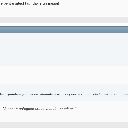
re pentru siteul tau, da-mi un mesaj!
 raspundere, fara spam. Site-urile, mie mi se pare ca sunt facute f. bine... niciunul n
: "
Această categorie are nevoie de un editor
" ?