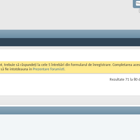
ont, trebuie să răspundeți la cele 5 întrebări din formularul de înregistrare. Completarea a
i să fie intotdeauna in
Prezentare forumisti
.
Rezultate 71 la 80 