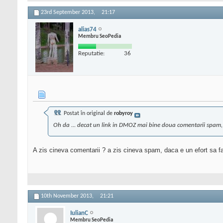
23rd September 2013,
21:17
alias74
Membru SeoPedia
Reputatie:
36
Postat în original de
robyroy
Oh da ... decat un link in DMOZ mai bine doua comentarii spam,
A zis cineva comentarii ? a zis cineva spam, daca e un efort sa f
10th November 2013,
21:21
IulianC
Membru SeoPedia