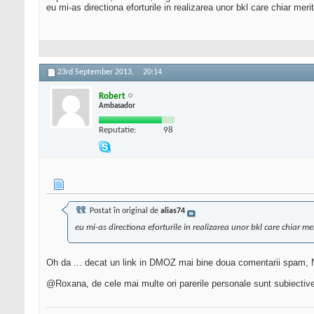
eu mi-as directiona eforturile in realizarea unor bkl care chiar meri
23rd September 2013,
20:14
Robert
Ambasador
Reputatie:
98
Postat în original de
alias74
eu mi-as directiona eforturile in realizarea unor bkl care chiar me
Oh da ... decat un link in DMOZ mai bine doua comentarii spam, 
@Roxana, de cele mai multe ori parerile personale sunt subiective. 