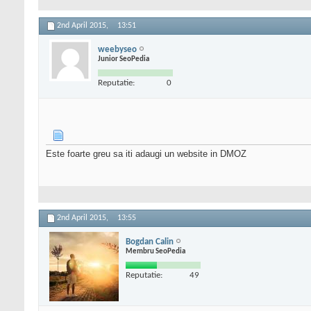
2nd April 2015,
13:51
weebyseo
Junior SeoPedia
Reputatie:
0
Este foarte greu sa iti adaugi un website in DMOZ
2nd April 2015,
13:55
Bogdan Calin
Membru SeoPedia
Reputatie:
49