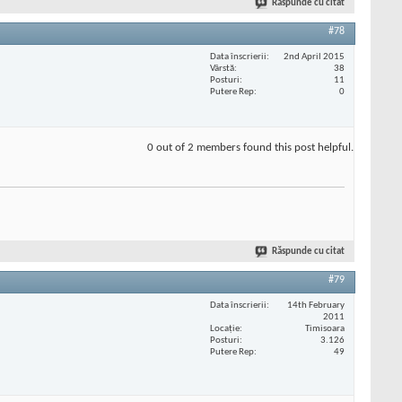
Răspunde cu citat
#78
Data înscrierii
2nd April 2015
Vârstă
38
Posturi
11
Putere Rep
0
0 out of 2 members found this post helpful.
Răspunde cu citat
#79
Data înscrierii
14th February
2011
Locaţie
Timisoara
Posturi
3.126
Putere Rep
49