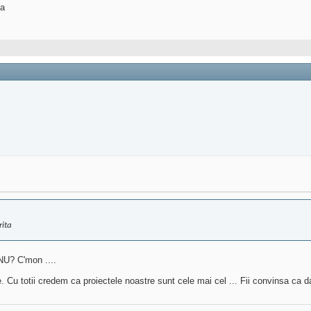
ta
rita
NU? C'mon ....
Cu totii credem ca proiectele noastre sunt cele mai cel ... Fii convinsa ca daca