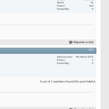
Vârstă
45
Posturi
362
Putere Rep
0
Răspunde cu citat
#77
Data înscrierii
9th March 2015
Posturi
2
Putere Rep
0
0 out of 1 members found this post helpful.