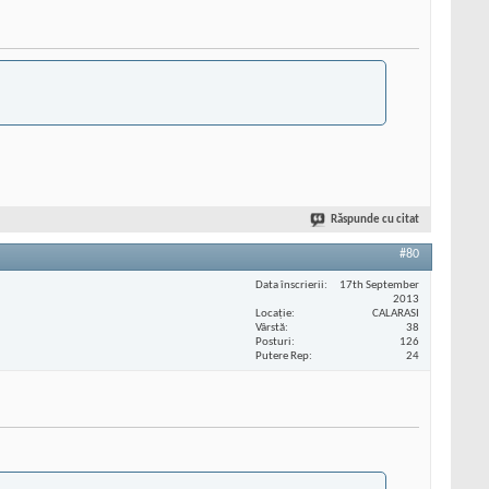
Răspunde cu citat
#80
Data înscrierii
17th September
2013
Locaţie
CALARASI
Vârstă
38
Posturi
126
Putere Rep
24