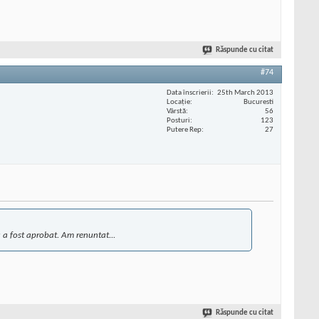
Răspunde cu citat
#74
Data înscrierii
25th March 2013
Locaţie
Bucuresti
Vârstă
56
Posturi
123
Putere Rep
27
u a fost aprobat. Am renuntat...
Răspunde cu citat