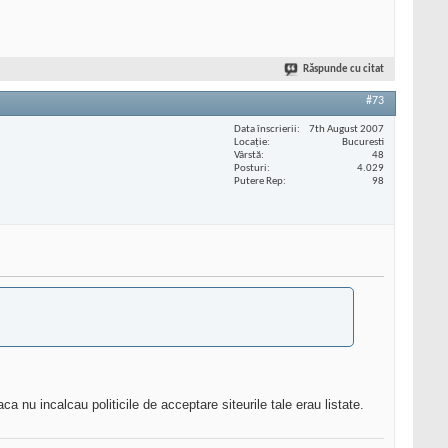
Răspunde cu citat
#73
Data înscrierii
7th August 2007
Locaţie
Bucuresti
Vârstă
48
Posturi
4.029
Putere Rep
98
 nu incalcau politicile de acceptare siteurile tale erau listate.