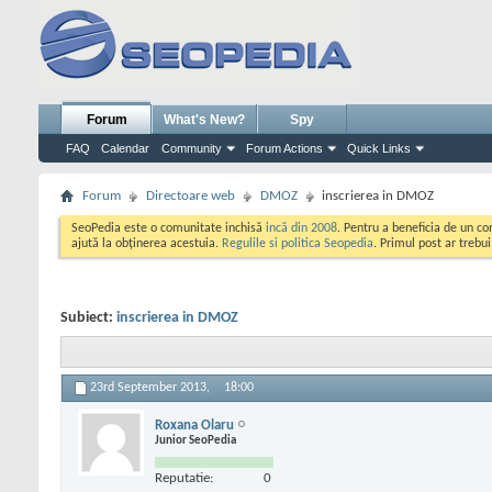
Forum
What's New?
Spy
FAQ
Calendar
Community
Forum Actions
Quick Links
Forum
Directoare web
DMOZ
inscrierea in DMOZ
SeoPedia este o comunitate inchisă
incă din 2008
. Pentru a beneficia de un c
ajută la obținerea acestuia.
Regulile si politica Seopedia
. Primul post ar trebu
Subiect:
inscrierea in DMOZ
23rd September 2013,
18:00
Roxana Olaru
Junior SeoPedia
Reputatie:
0