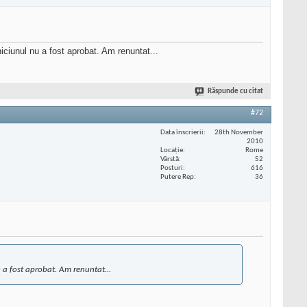
iciunul nu a fost aprobat. Am renuntat...
Răspunde cu citat
#72
Data înscrierii
28th November
2010
Locaţie
Rome
Vârstă
52
Posturi
616
Putere Rep
36
u a fost aprobat. Am renuntat...