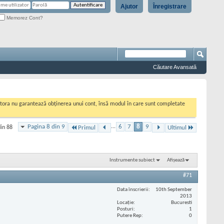
Ajutor
Înregistrare
Memorez Cont?
Căutare Avansată
cestora nu garantează obținerea unui cont, însă modul în care sunt completate
Pagina 8 din 9
...
6
7
8
9
din 88
Primul
Ultimul
Instrumente subiect
Afișează
#71
Data înscrierii
10th September
2013
Locaţie
Bucuresti
Posturi
1
Putere Rep
0