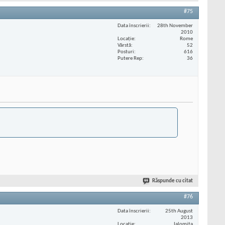
#75
Data înscrierii
28th November
2010
Locaţie
Rome
Vârstă
52
Posturi
616
Putere Rep
36
Răspunde cu citat
#76
Data înscrierii
25th August
2013
Locaţie
Ialomita