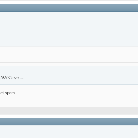
 NU? C'mon ....
aci spam....