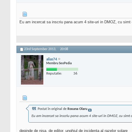
Eu am incercat sa inscriu pana acum 4 site-uri in DMOZ, cu simt de
23rd September 2013,
20:08
alias74
Membru SeoPedia
Reputatie:
36
Postat în original de
Roxana Olaru
Eu am incercat sa inscriu pana acum 4 site-uri in DMOZ, cu simt de
depinde de nisa, de editor, unghiul de incidenta al razelor solare