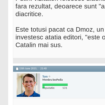
fara rezultat, deoarece sunt 
diacritice.
Este totusi pacat ca Dmoz, un d
investesc atatia editori, "este
Catalin mai sus.
15th June 2015,
21:40
Tom
Membru SeoPedia
Reputatie:
131