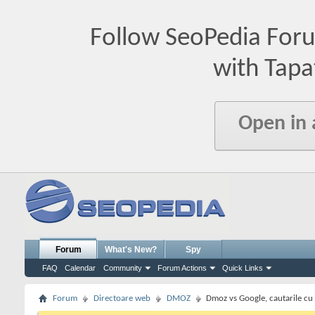
Follow SeoPedia For
with Tapa
Open in
Forum
What's New?
Spy
FAQ
Calendar
Community
Forum Actions
Quick Links
Forum
Directoare web
DMOZ
Dmoz vs Google, cautarile cu s