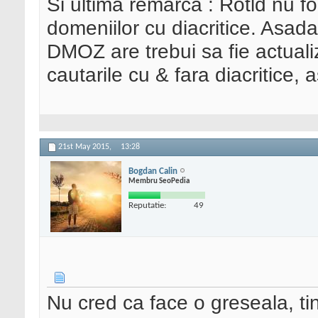
Si ultima remarca : Rotld nu f
domeniilor cu diacritice. Asad
DMOZ are trebui sa fie actualiz
cautarile cu & fara diacritice
21st May 2015,
13:28
Bogdan Calin
Membru SeoPedia
Reputatie:
49
Nu cred ca face o greseala, ti