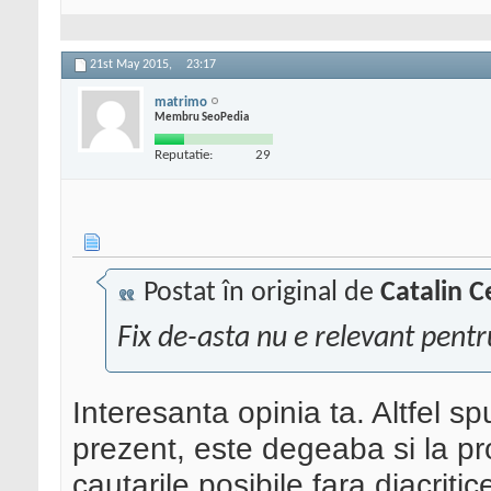
21st May 2015,
23:17
matrimo
Membru SeoPedia
Reputatie:
29
Postat în original de
Catalin C
Fix de-asta nu e relevant pent
Interesanta opinia ta. Altfel sp
prezent, este degeaba si la pro
cautarile posibile fara diacrit