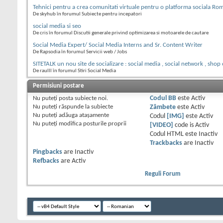
Tehnici pentru a crea comunitati virtuale pentru o platforma sociala R
De skyhub în forumul Subiecte pentru incepatori
social media si seo
De cris în forumul Discutii generale privind optimizarea si motoarele de cautare
Social Media Expert/ Social Media Interns and Sr. Content Writer
De Rapsodia în forumul Servicii web / Jobs
SITETALK un nou site de socializare : social media , social network , shop
De raulll în forumul Stiri Social Media
Permisiuni postare
Nu puteţi
posta subiecte noi.
Codul BB
este
Activ
Nu puteţi
răspunde la subiecte
Zâmbete
este
Activ
Nu puteţi
adăuga ataşamente
Codul
[IMG]
este
Activ
Nu puteţi
modifica posturile proprii
[VIDEO]
code is
Activ
Codul HTML este
Inactiv
Trackbacks
are
Inactiv
Pingbacks
are
Inactiv
Refbacks
are
Activ
Reguli Forum