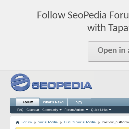
Follow SeoPedia For
with Tapa
Open in
Forum
What's New?
Spy
FAQ
Calendar
Community
Forum Actions
Quick Links
Forum
Social Media
Discutii Social Media
Twelvve, platfor