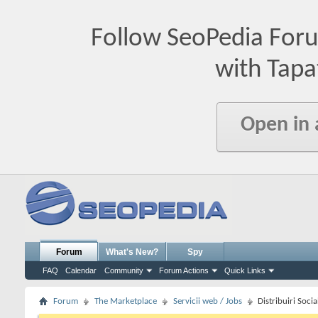
Follow SeoPedia For
with Tapa
Open in
Forum
What's New?
Spy
FAQ
Calendar
Community
Forum Actions
Quick Links
Forum
The Marketplace
Servicii web / Jobs
Distribuiri Soci