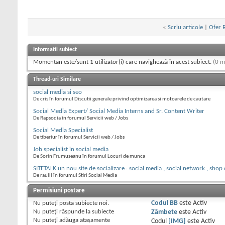
«
Scriu articole
|
Ofer 
Informații subiect
Momentan este/sunt 1 utilizator(i) care navighează în acest subiect.
(0 m
Thread-uri Similare
social media si seo
De cris în forumul Discutii generale privind optimizarea si motoarele de cautare
Social Media Expert/ Social Media Interns and Sr. Content Writer
De Rapsodia în forumul Servicii web / Jobs
Social Media Specialist
De tiberiur în forumul Servicii web / Jobs
Job specialist in social media
De Sorin Frumuseanu în forumul Locuri de munca
SITETALK un nou site de socializare : social media , social network , shop
De raulll în forumul Stiri Social Media
Permisiuni postare
Nu puteţi
posta subiecte noi.
Codul BB
este
Activ
Nu puteţi
răspunde la subiecte
Zâmbete
este
Activ
Nu puteţi
adăuga ataşamente
Codul
[IMG]
este
Activ