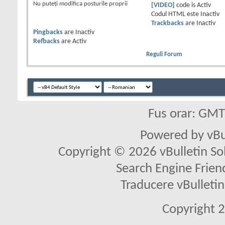
Nu puteţi
modifica posturile proprii
[VIDEO]
code is
Activ
Codul HTML este
Inactiv
Trackbacks
are
Inactiv
Pingbacks
are
Inactiv
Refbacks
are
Activ
Reguli Forum
Fus orar: GM
Powered by vBu
Copyright © 2026 vBulletin Solu
Search Engine Frien
Traducere vBullet
Copyright 