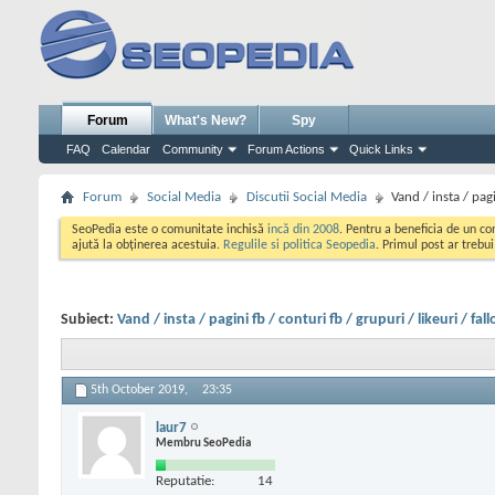
Forum
What's New?
Spy
FAQ
Calendar
Community
Forum Actions
Quick Links
Forum
Social Media
Discutii Social Media
Vand / insta / pagi
SeoPedia este o comunitate inchisă
incă din 2008
. Pentru a beneficia de un c
ajută la obținerea acestuia.
Regulile si politica Seopedia
. Primul post ar trebu
Subiect:
Vand / insta / pagini fb / conturi fb / grupuri / likeuri / fal
5th October 2019,
23:35
laur7
Membru SeoPedia
Reputatie:
14