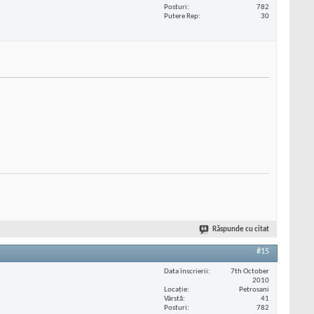
Posturi
782
Putere Rep
30
Răspunde cu citat
#15
Data înscrierii
7th October
2010
Locaţie
Petrosani
Vârstă
41
Posturi
782