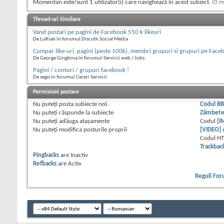
Momentan este/sunt 1 utilizator(i) care navighează în acest subiect.
(0 m
Thread-uri Similare
Vand postari pe pagini de Facebook 550 k likeuri
De LuKian în forumul Discutii Social Media
Cumpar like-uri, pagini (peste 100k), membri grupuri si grupuri pe Face
De George Ginghina în forumul Servicii web / Jobs
Pagini / conturi / grupuri facebook !
De sego în forumul Cereri Servicii
Permisiuni postare
Nu puteţi
posta subiecte noi.
Codul B
Nu puteţi
răspunde la subiecte
Zâmbet
Nu puteţi
adăuga ataşamente
Codul
[I
Nu puteţi
modifica posturile proprii
[VIDEO]
Codul H
Trackbac
Pingbacks
are
Inactiv
Refbacks
are
Activ
Reguli Fo