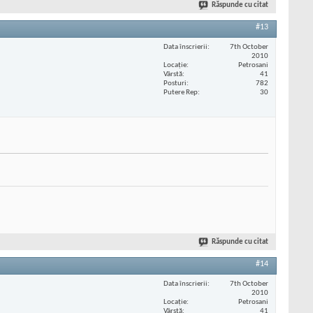
Răspunde cu citat
#13
Data înscrierii
7th October
2010
Locaţie
Petrosani
Vârstă
41
Posturi
782
Putere Rep
30
Răspunde cu citat
#14
Data înscrierii
7th October
2010
Locaţie
Petrosani
Vârstă
41