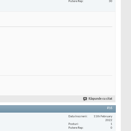
Putere Rep
30
Răspunde cu citat
#16
Data înscrierii
11th February
2022
Posturi
1
Putere Rep
0