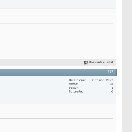
Răspunde cu citat
#17
Data înscrierii
20th April 2022
Vârstă
38
Posturi
1
Putere Rep
0