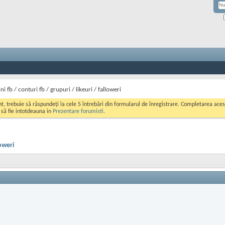
ni fb / conturi fb / grupuri / likeuri / falloweri
ont, trebuie să răspundeți la cele 5 întrebări din formularul de înregistrare. Completarea a
i să fie intotdeauna in
Prezentare forumisti
.
loweri