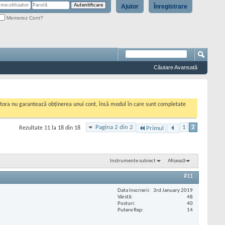
Ajutor
Înregistrare
Memorez Cont?
Căutare Avansată
cestora nu garantează obținerea unui cont, însă modul în care sunt completate
Pagina 2 din 2
1
2
Rezultate 11 la 18 din 18
Primul
Instrumente subiect
Afișează
#11
Data înscrierii
3rd January 2019
Vârstă
48
Posturi
40
Putere Rep
14