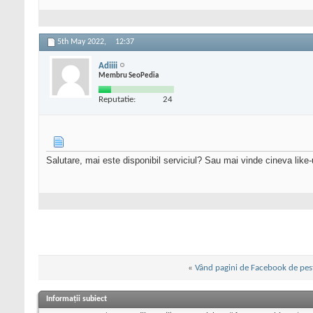
5th May 2022,
12:37
Adiiii
Membru SeoPedia
Reputatie:
24
Salutare, mai este disponibil serviciul? Sau mai vinde cineva like-
«
Vând pagini de Facebook de pes
Informații subiect