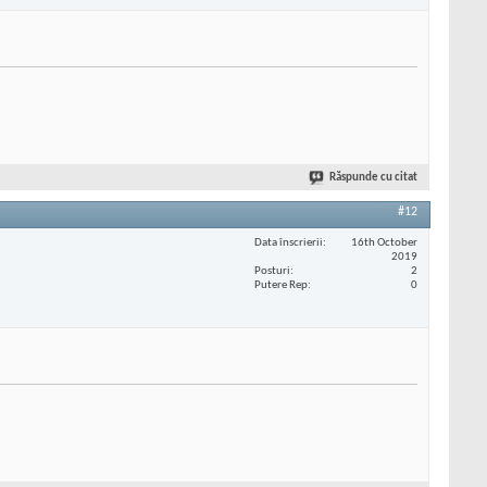
Răspunde cu citat
#12
Data înscrierii
16th October
2019
Posturi
2
Putere Rep
0