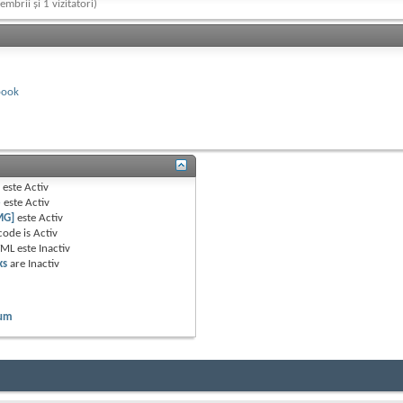
embrii și 1 vizitatori)
book
B
este
Activ
e
este
Activ
MG]
este
Activ
code is
Activ
TML este
Inactiv
ks
are
Inactiv
rum