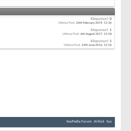
Răspunsuri:
0
Ultimul Post:
26th February 2019,
13:36
Răspunsuri:
1
Ultimul Post:
6th August 2017,
13:58
Răspunsuri:
5
Ultimul Post:
24th June 2016,
12:56
SeoPedia Forum
Arhivă
Sus