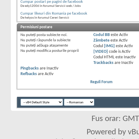
Cumpar postari pe pagini de facebook
De edy12006 în forumul Servicii web / Jobs
Cumpar likeuri din Romania pe facebook
De helyos în forumul Cereri Servicii
Permisiuni postare
Nu puteţi
posta subiecte noi.
Codul BB
este
Activ
Nu puteţi
răspunde la subiecte
Zâmbete
este
Activ
Nu puteţi
adăuga ataşamente
Codul
[IMG]
este
Activ
Nu puteţi
modifica posturile proprii
[VIDEO]
code is
Activ
Codul HTML este
Inactiv
Trackbacks
are
Inactiv
Pingbacks
are
Inactiv
Refbacks
are
Activ
Reguli Forum
Fus orar: GM
Powered by vBu