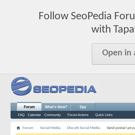
Follow SeoPedia For
with Tapa
Open in
Forum
What's New?
Spy
FAQ
Calendar
Community
Forum Actions
Quick Links
Forum
Social Media
Discutii Social Media
Vand postari pe p