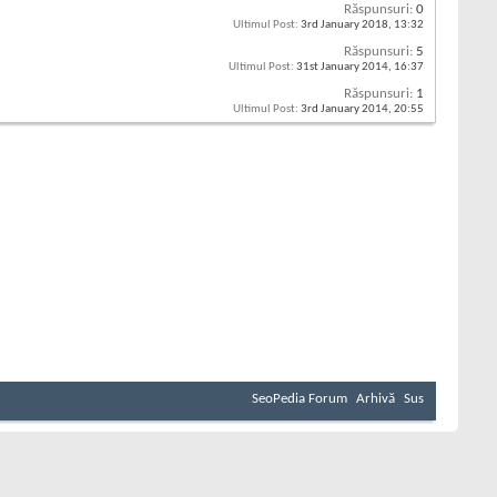
Răspunsuri:
0
Ultimul Post:
3rd January 2018,
13:32
Răspunsuri:
5
Ultimul Post:
31st January 2014,
16:37
Răspunsuri:
1
Ultimul Post:
3rd January 2014,
20:55
SeoPedia Forum
Arhivă
Sus