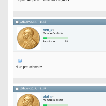
Ce pret vrei pe el? Da-ne link cu grupul.
12th July 2019,
11:56
cristi_s
Membru SeoPedia
Reputatie:
19
zi un pret orientativ
12th July 2019,
11:57
cristi_s
Membru SeoPedia