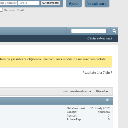
Ajutor
Înregistrare
Memorez Cont?
Căutare Avansată
cestora nu garantează obținerea unui cont, însă modul în care sunt completate
Rezultate 1 la 7 din 7
Instrumente subiect
Afișează
#1
Data înscrierii
11th July 2019
Locaţie
timisoara
Posturi
7
Putere Rep
0