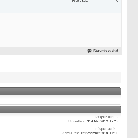
Putere Rep
0
Răspunde cu citat
Răspunsuri:
3
Ultimul Post:
31st May 2019,
15:23
Răspunsuri:
4
Ultimul Post:
1st November 2018,
14:11