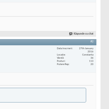
Răspunde cu citat
#2
Data înscrierii
27th January
2016
Locaţie
Constanta
Vârstă
36
Posturi
113
Putere Rep
20