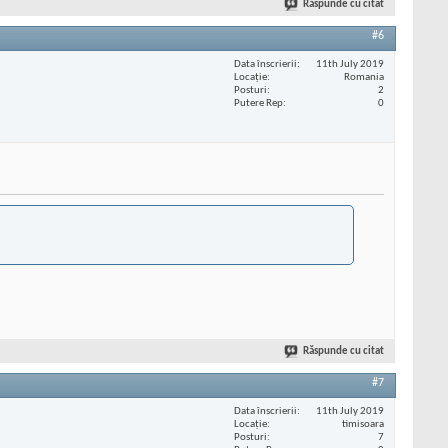
Răspunde cu citat
#6
Data înscrierii
11th July 2019
Locaţie
Romania
Posturi
2
Putere Rep
0
Răspunde cu citat
#7
Data înscrierii
11th July 2019
Locaţie
timisoara
Posturi
7