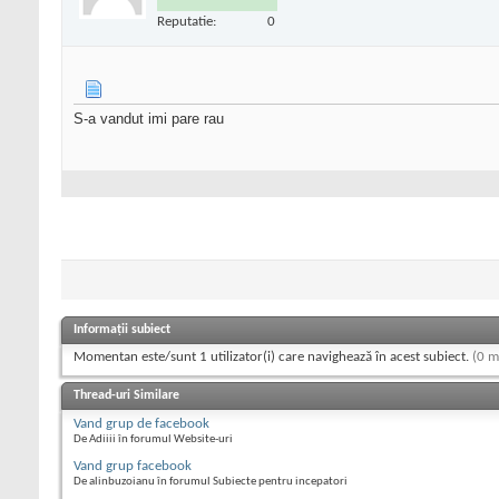
Reputatie:
0
S-a vandut imi pare rau
Informații subiect
Momentan este/sunt 1 utilizator(i) care navighează în acest subiect.
(0 m
Thread-uri Similare
Vand grup de facebook
De Adiiii în forumul Website-uri
Vand grup facebook
De alinbuzoianu în forumul Subiecte pentru incepatori