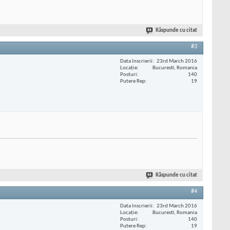
Răspunde cu citat
#3
Data înscrierii
23rd March 2016
Locaţie
Bucuresti, Romania
Posturi
140
Putere Rep
19
Răspunde cu citat
#4
Data înscrierii
23rd March 2016
Locaţie
Bucuresti, Romania
Posturi
140
Putere Rep
19