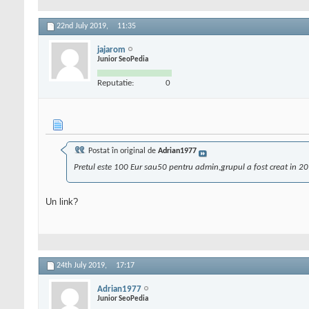
22nd July 2019,
11:35
jajarom
Junior SeoPedia
Reputatie:
0
Postat în original de
Adrian1977
Pretul este 100 Eur sau50 pentru admin,grupul a fost creat in 20
Un link?
24th July 2019,
17:17
Adrian1977
Junior SeoPedia