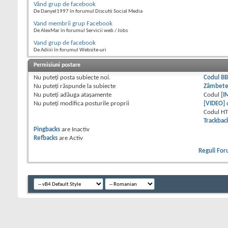
Vând grup de facebook
De Danyel1997 în forumul Discutii Social Media
Vand membrii grup Facebook
De AlexMar în forumul Servicii web / Jobs
Vand grup de facebook
De Adiiii în forumul Website-uri
Permisiuni postare
Nu puteţi
posta subiecte noi.
Codul B
Nu puteţi
răspunde la subiecte
Zâmbet
Nu puteţi
adăuga ataşamente
Codul
[I
Nu puteţi
modifica posturile proprii
[VIDEO]
Codul H
Trackbac
Pingbacks
are
Inactiv
Refbacks
are
Activ
Reguli Fo