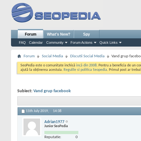
Forum
What's New?
Spy
FAQ
Calendar
Community
Forum Actions
Quick Links
Forum
Social Media
Discutii Social Media
Vand grup faceb
SeoPedia este o comunitate inchisă
incă din 2008
. Pentru a beneficia de un c
ajută la obținerea acestuia.
Regulile si politica Seopedia
. Primul post ar trebu
Subiect:
Vand grup facebook
11th July 2019,
14:38
Adrian1977
Junior SeoPedia
Reputatie:
0