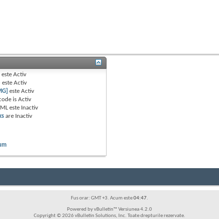
B
este
Activ
e
este
Activ
MG]
este
Activ
code is
Activ
TML este
Inactiv
ks
are
Inactiv
rum
Fus orar: GMT +3. Acum este
04:47
.
Powered by vBulletin™ Versiunea 4.2.0
Copyright © 2026 vBulletin Solutions, Inc. Toate drepturile rezervate.