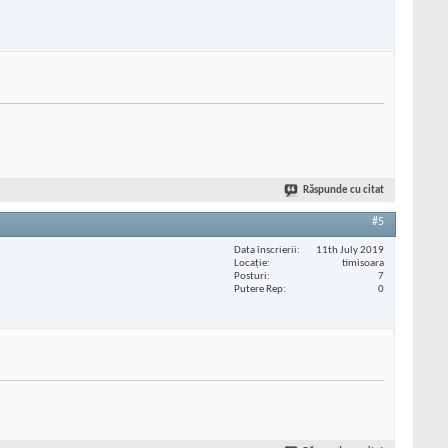
Răspunde cu citat
#5
Data înscrierii
11th July 2019
Locaţie
timisoara
Posturi
7
Putere Rep
0