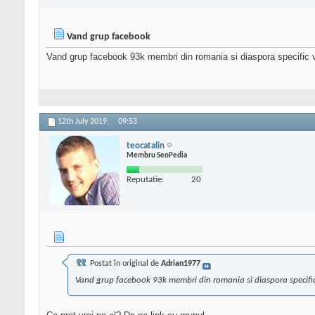
Vand grup facebook
Vand grup facebook 93k membri din romania si diaspora specific v
12th July 2019,
09:53
teocatalin
Membru SeoPedia
Reputatie:
20
Postat în original de
Adrian1977
Vand grup facebook 93k membri din romania si diaspora specifi