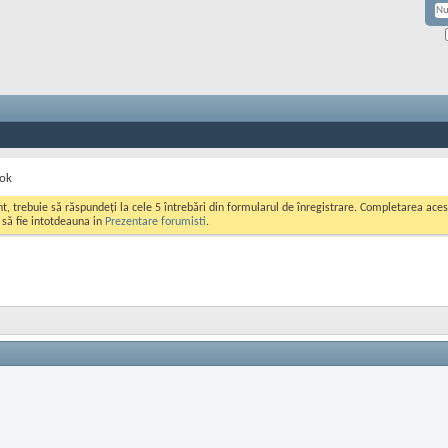
ook
ont, trebuie să răspundeți la cele 5 întrebări din formularul de înregistrare. Completarea a
i să fie intotdeauna in
Prezentare forumisti
.