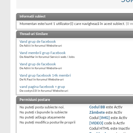
Informații subiect
Momentan este/sunt 1 utilizator(i) care navighează în acest subiect.
(0 m
Thread-uri Similare
Vand grup de facebook
De Adiiii în forumul Website-uri
Vand membrii grup Facebook
De AlexMar în forumul Servicii web / Jobs
Vand grup de facebook
De Adiiii în forumul Website-uri
Vand grup facebook 14k membri
De N.Paul în forumul Website-uri
vand pagina facebook + grup
De costyn33l în forumul Website-uri
Permisiuni postare
Nu puteţi
posta subiecte noi.
Codul BB
este
Activ
Nu puteţi
răspunde la subiecte
Zâmbete
este
Activ
Nu puteţi
adăuga ataşamente
Codul
[IMG]
este
Activ
Nu puteţi
modifica posturile proprii
[VIDEO]
code is
Activ
Codul HTML este
Inactiv