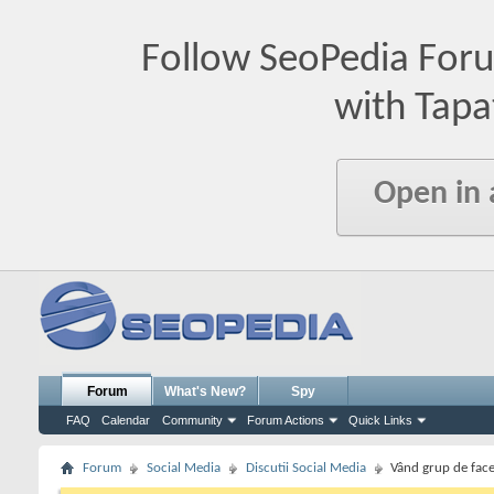
Follow SeoPedia For
with Tapa
Open in
Forum
What's New?
Spy
FAQ
Calendar
Community
Forum Actions
Quick Links
Forum
Social Media
Discutii Social Media
Vând grup de fac